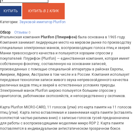
КУПИТЬ В 1 КЛИК
Категории:
Звуковой имитатор Plurifon
Обзор
Отзывы
0
Итальянская компания
Plurifon (Плюрифон)
была основана в 1965 году.
Компания занимает лидирующее место на мировом рынке по производству
специальных электронных манков, воспроизводящих голоса птиц и зверей.
Манки превосходного качества и пользуются хорошим спросом у
покупателей. Плурифон (Plurifon) — единственная компания, которая имеет
собственную фонотеку, составленную на основании записей,
произведенных с помощью специальной аппаратуры в районах Европы,
Америки, Африки, Австралии в том числе и в России. Компания использует
передовые технологии записи живого звука непревозойденного качества
различных видов птиц и зверей в естественных условиях природы.
Электронный манок Plurifon широко пользуется большим спросом у
орнитологов, работникови охотхозяйств, и непосредственно у охотников.
Карта Plurifon MICRO-CARD, 11 голосов (утки) это карта памяти на 11 голосов
птиц (утки). Карта легко вставляемая и заменяемая карта памяти (вставлять
золотистой частью разъема вниз) с записью голосов гусей предназначена
для работы с воспроизводящими моделями микро RDP 2. Карта памяти
поставляется в индивидуальном антистатическом прозрачном боксе.