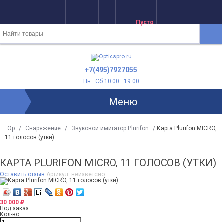
Пусто
+7(495)7927055
Пн—Сб 10:00—19:00
Меню
Op
/
Снаряжение
/
Звуковой имитатор Plurifon
/
Карта Plurifon MICRO,
11 голосов (утки)
КАРТА PLURIFON MICRO, 11 ГОЛОСОВ (УТКИ)
Оставить отзыв
Артикул:
неизветсно
30 000
₽
Под заказ
Кол-во: