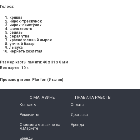
Голоса:
кряква
чирок-трескунок
чирок-свистунок
шилохвость
свиязь
серая утка
красноголовый нырок
утиный базар
лысуха
чернеть хохлатая
Размер карты памяти:
40 х 31 x 8 мм.
Вес карты:
10 г.
Производитель:
Plurifon (Италия)
O МАГАЗИНЕ
ПРАВИЛА РАБОТЫ
Контакты
Оплата
Реквизиты
Доставка
Отзывы о магазине на
Аренда
Я.Маркете
Бренды