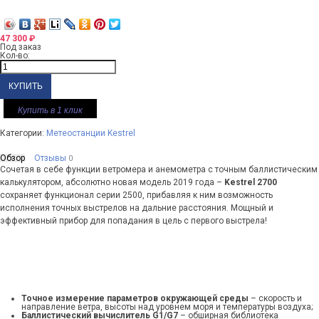
47 300
₽
Под заказ
Кол-во:
Купить в 1 клик
Категории:
Метеостанции Kestrel
Обзор
Отзывы
0
Сочетая в себе функции ветромера и анемометра с точным баллистическим
калькулятором, абсолютно новая модель 2019 года –
Kestrel 2700
сохраняет функционал серии 2500, прибавляя к ним возможность
исполнения точных выстрелов на дальние расстояния. Мощный и
эффективный прибор для попадания в цель с первого выстрела!
Точное измерение параметров окружающей среды
– скорость и
направление ветра, высоты над уровнем моря и температуры воздуха;
Баллистический вычислитель
G1/G7
– обширная библиотека