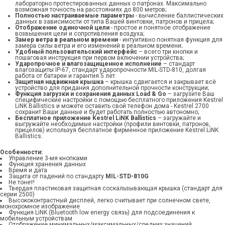
лабораторно протестированных данных о патронах. Максимально
возможная точность на расстояниях до 800 метров;
Полностью настраиваемые параметры
- вычисление баллистических
данных в зависимости от типа Вашей винтовки, патронов и прицела;
Отображение одиночной цели
- простое и понятное отображение
возвышения цели и сопротивления воздуха;
Замер ветра в реальном времени
- интуитивно понятная функция для
замера силы ветра и его изменений в реальном времени;
Удобный пользовательский интерфейс
– всего три кнопки и
пошаговая инструкция при первом включении устройства;
Ударопрочное и влагозащищенное исполнение
– стандарт
влагозащиты IP-67, стандарт ударопрочности MIL-STD-810, долгая
работа от батареи и гарантия 5 лет.
Защитная надвижная крышка
– крышка сдвигается и закрывает всё
устройство для придания дополнительной прочности конструкции;
Функция загрузки и сохранения данных Load & Go
– загрузите Ваш
специфические настройки с помощью бесплатного приложения Kestrel
LiNK Ballistics и можете оставить свой телефон дома - Kestrel 2700
сохранит Ваши данные и будет работать полностью автономно;
Бесплатное приложение Kestrel LiNK Ballistics
– загружайте и
выгружайте необходимые настройки (профили винтовки, патронов,
прицелов) используя бесплатное фирменное приложение Kestrel LiNK
Ballistics.
Особенности:
Управление 3-мя кнопками
Функция хранения данных
Время и дата
Защита от падений по стандарту
MIL-STD-810G
Не тонет!
Твердая пластиковая защитная соскальзывающая крышка (стандарт для
серии 2500)
Высококонтрастный дисплей, легко считывает при солнечном свете,
монохромное изображение
Функция LiNK (Bluetooth low energy связь) для подсоединения к
мобильным устройствам
Отображение минимальных/максимальных/средних значений