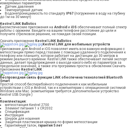
измеряемых параметров
Датчик давления
Температурный датчик
Водонепроницаемость по стандарту
IP67
(погружение в воду на глубину
до 1м на 30 минут)
Kestrel LiNK Ballistics
Баллистические приложения на
Android
и
iOS
обеспечивают полный спектр
работы с оружием. Введите на вашем телефоне расстояние до цели и
получите стрелковое решение, не покидая своей позиции.
Скачать приложение
Kestrel LiNK Ballistics
:
Kestrel LiNK для мобильных устройств
Приложение для Android и iOS позволяет иметь всю важную информацию с
метеостанции прямо перед глазами с помощью удаленного подключения к
телефону или планшету, которое работает на дистанции до 30 метров в
режиме реального времени. Kestrel LiNK также обеспечивает легкий экспорт
данных, делает предупреждения о выходе какого-либо из параметров за
предельное значение, а также эта программа проста в обновлении.Скачать
приложение
Kestrel LiNK
:
Беспроводная связь функции LiNK обеспечена технологией Bluetooth
Smart
Простой способ бесперебойного подключения к как мобильным
устройствам с iOS и Android, так и к компьютерам с операционной системой
Windows или Mac. (компьютерам требуется дополнительное устройство
Kestrel USB Dongle.)
Комплектация:
метеостанция Kestrel 2700
Элемент питания 1 x CR2032
Спецификация
Инструкция
Шнурок для ношения
Защитная пластиковая крышка по форме метеостанции
Гарантийный талон,
гарантия 5 лет