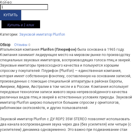
Кол-во:
Купить в 1 клик
Категории:
Звуковой имитатор Plurifon
Обзор
Отзывы
0
Итальянская компания
Plurifon (Плюрифон)
была основана в 1965 году.
Компания занимает лидирующее место на мировом рынке по производству
специальных звуковых имитаторов, воспроизводящих голоса птиц и зверей.
Звуковые имитаторы превосходного качества и пользуются хорошим
спросом у покупателей. Плурифон (Plurifon) — единственная компания,
которая имеет собственную фонотеку, составленную на основании записей,
произведенных с помощью специальной аппаратуры в районах Европы,
Америки, Африки, Австралии в том числе и в России. Компания использует
передовые технологии записи живого звука непревозойденного качества
различных видов птиц и зверей в естественных условиях природы. Звуковой
имитатор Plurifon широко пользуется большим спросом у орнитологов,
работникови охотхозяйств, и других пользователей .
Звуковой имитатор Plurifon с ДУ RDP2 35W STEREO позволяет использовать
два канала воспроизведения звука через два (без усилителя) или четыре (с
усилителем) динамика одновременно. Это важно при подманивании стаи