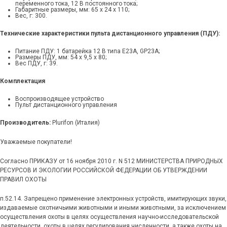
переменного тока, 12 В постоянного тока;
Габаритные размеры, мм: 65 x 24 x 110;
Вес, г: 300.
Технические характеристики пульта дистанционного управления (ПДУ):
ОВИНКА SWAROVSKI Z8 0,75-6X20
LEICA GEOVID 10X42 HD-B 3
Питание ПДУ: 1 батарейка 12 В типа E23A, GP23A;
инейка лучшей в мире охотничьей оптики Z8i от
Бинокль-дальномер Leica Ge
Размеры ПДУ, мм: 54 x 9,5 x 80;
Вес ПДУ, г: 39.
Сваровски Оптик» пополнилась уникальной
(модель 2018 года) – это 
оделью – прицелом Swarovski Z8i 0,75-6x20. Он...
инструмент для наблюдени
Комплектация
дистанций и...
итать далее
→
Воспроизводящее устройство
Читать далее
→
Пульт дистанционного управления
Производитель:
Plurifon (Италия)
Уважаемые покупатели!
Согласно ПРИКАЗУ от 16 ноября 2010 г. N 512 МИНИСТЕРСТВА ПРИРОДНЫХ
РЕСУРСОВ И ЭКОЛОГИИ РОССИЙСКОЙ ФЕДЕРАЦИИ ОБ УТВЕРЖДЕНИИ
ПРАВИЛ ОХОТЫ
п.52.14. Запрещено применение электронных устройств, имитирующих звуки,
издаваемые охотничьими животными и иными животными, за исключением
осуществления охоты в целях осуществления научно-исследовательской
деятельности, охоты в целях регулирования численности, а также охоты на