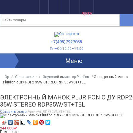
Пусто
+7(495)7927055
Пн—Сб 10:00—19:00
Меню
Op
/
Снаряжение
/
Звуковой имитатор Plurifon
/
Электронный манок
Plurifon с ДУ RDP2 35W STEREO RDP35W/ST+TEL
ЭЛЕКТРОННЫЙ МАНОК PLURIFON С ДУ RDP2
35W STEREO RDP35W/ST+TEL
Оставить отзыв
Артикул:
RDP35W/ST+TEL
244 000
₽
Под заказ