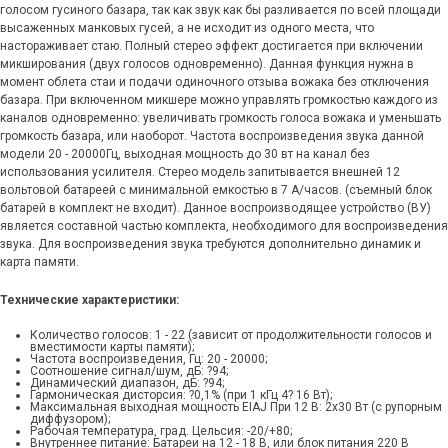
голосом гусиного базара, так как звук как бы разливается по всей площади
высаженных манковых гусей, а не исходит из одного места, что
настораживает стаю. Полный стерео эффект достигается при включении
микширования (двух голосов одновременно). Данная функция нужна в
момент облета стаи и подачи одиночного отзыва вожака без отключения
базара. При включенном микшере можно управлять громкостью каждого из
каналов одновременно: увеличивать громкость голоса вожака и уменьшать
громкость базара, или наоборот. Частота воспроизведения звука данной
модели 20 - 20000Гц, выходная мощность до 30 вт на канал без
использования усилителя. Стерео модель запитывается внешней 12
вольтовой батареей с минимальной емкостью в 7 А/часов. (съемный блок
батарей в комплект не входит). Данное воспроизводящее устройство (ВУ)
является составной частью комплекта, необходимого для воспроизведения
звука. Для воспроизведения звука требуются дополнительно динамик и
карта памяти.
Технические характеристики:
Количество голосов: 1 - 22 (зависит от продолжительности голосов и
вместимости карты памяти);
Частота воспроизведения, Гц: 20 - 20000;
Соотношение сигнал/шум, дБ: ?94;
Динамический диапазон, дБ: ?94;
Гармоническая дисторсия: ?0,1% (при 1 кГц 4? 16 Вт);
Максимальная выходная мощность EIAJ При 12 В: 2x30 Вт (с рупорным
диффузором);
Рабочая температура, град. Цельсия: -20/+80;
Внутреннее питание: Батареи на 12 - 18 В, или блок питания 220 В