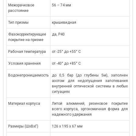
Межзрачковое
56 – 74 мм
расстояние
Тип призмы
крышевидная
Фазокорректирующее
да, P40
покрытие на призме
Рабочая температура
от -25° до +55° С
Условия хранения
от -40° до +85° С
Водонепроницаемость
до 0,5 бар (до глубины 5м), заполнен
азотом для недопущения запотевания
внутренней оптической системы в любых
ситуациях
Материал корпуса
Литой алюминий, резиновое покрытие
всего корпуса, эргономичная форма для
надежного удержания
Размеры (ШxВxГ)
126 x 195 x 67 мм