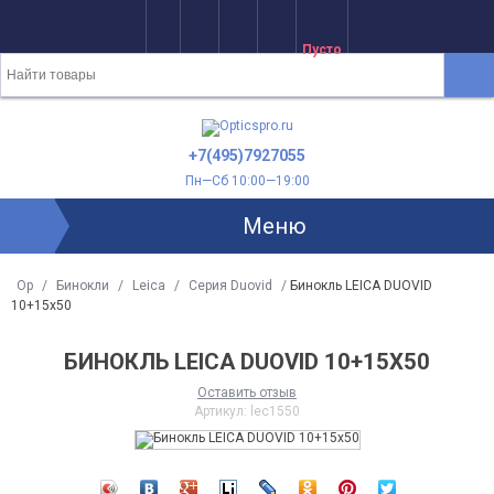
Пусто
+7(495)7927055
Пн—Сб 10:00—19:00
Меню
Op
/
Бинокли
/
Leica
/
Серия Duovid
/
Бинокль LEICA DUOVID
10+15x50
БИНОКЛЬ LEICA DUOVID 10+15X50
Оставить отзыв
Артикул:
lec1550