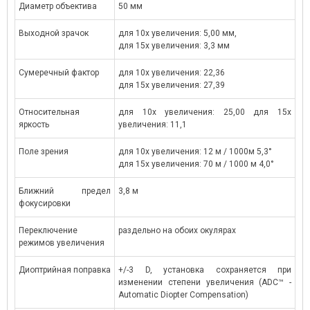
Диаметр объектива
50 мм
Выходной зрачок
для 10x увеличения: 5,00 мм,
для 15x увеличения: 3,3 мм
Сумеречный фактор
для 10x увеличения: 22,36
для 15x увеличения: 27,39
Относительная
для 10x увеличения: 25,00 для 15x
яркость
увеличения: 11,1
Поле зрения
для 10x увеличения: 12 м / 1000м 5,3°
для 15x увеличения: 70 м / 1000 м 4,0°
Ближний предел
3,8 м
фокусировки
Переключение
раздельно на обоих окулярах
режимов увеличения
Диоптрийная поправка
+/-3 D, установка сохраняется при
изменении степени увеличения (ADC™ -
Automatic Diopter Compensation)