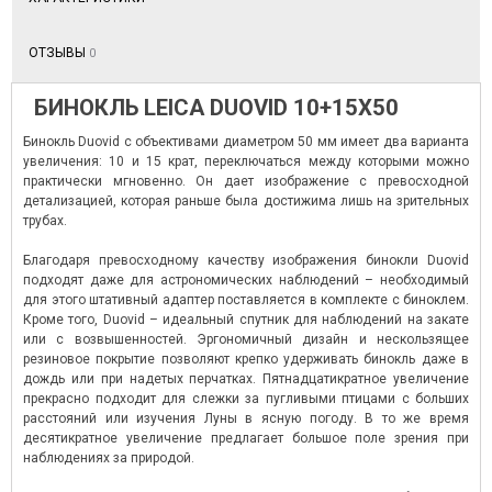
ОТЗЫВЫ
0
БИНОКЛЬ LEICA DUOVID 10+15X50
Бинокль Duovid с объективами диаметром 50 мм имеет два варианта
увеличения: 10 и 15 крат, переключаться между которыми можно
практически мгновенно. Он дает изображение с превосходной
детализацией, которая раньше была достижима лишь на зрительных
трубах.
Благодаря превосходному качеству изображения бинокли Duovid
подходят даже для астрономических наблюдений – необходимый
для этого штативный адаптер поставляется в комплекте с биноклем.
Кроме того, Duovid – идеальный спутник для наблюдений на закате
или с возвышенностей. Эргономичный дизайн и нескользящее
резиновое покрытие позволяют крепко удерживать бинокль даже в
дождь или при надетых перчатках. Пятнадцатикратное увеличение
прекрасно подходит для слежки за пугливыми птицами с больших
расстояний или изучения Луны в ясную погоду. В то же время
десятикратное увеличение предлагает большое поле зрения при
наблюдениях за природой.