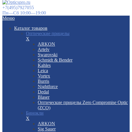
+7(495)7927055
Пн—Сб 10:00—19:00
Меню
Каталог товаров
Оптические прицелы
X
ARKON
Artelv
Swarovski
Schmidt & Bender
Kahles
Leica
Vortex
Burris
Nightforce
Dedal
Blaser
Оптические прицелы Zero Compromise Optic
(ZCO)
Бинокли
X
ARKON
Sig Sauer