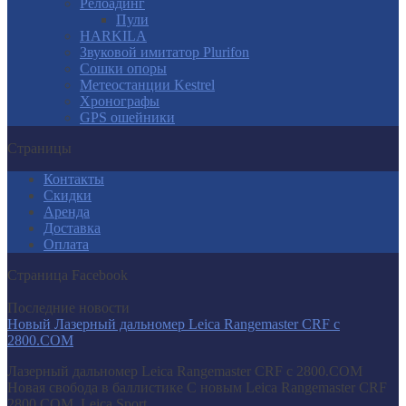
Релоадинг
Пули
HARKILA
Звуковой имитатор Plurifon
Сошки опоры
Метеостанции Kestrel
Хронографы
GPS ошейники
Страницы
Контакты
Скидки
Аренда
Доставка
Оплата
Страница Facebook
Последние новости
Новый Лазерный дальномер Leica Rangemaster CRF с
2800.COM
Лазерный дальномер Leica Rangemaster CRF с 2800.COM
Новая свобода в баллистике С новым Leica Rangemaster CRF
2800.COM, Leica Sport...