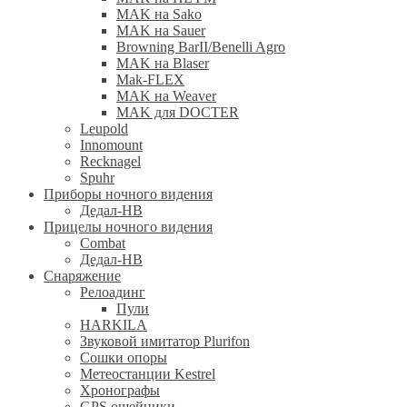
MAK на Sako
MAK на Sauer
Browning BarII/Benelli Agro
MAK на Blaser
Mak-FLEX
MAK на Weaver
MAK для DOCTER
Leupold
Innomount
Recknagel
Spuhr
Приборы ночного видения
Дедал-НВ
Прицелы ночного видения
Combat
Дедал-НВ
Снаряжение
Релоадинг
Пули
HARKILA
Звуковой имитатор Plurifon
Сошки опоры
Метеостанции Kestrel
Хронографы
GPS ошейники