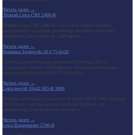
Читать далее
→
​ Новый Leica CRF 2400-R
Новый Leica CRF 2400-R, Leica Sport Optics (Wetzlar)
представляет лазерный дальномер, который позволяет
определять расстояние до 2400 ярдов...
Читать далее
→
Новинка Swarovski z8 0,75-6x20
Линейка лучшей в мире охотничьей оптики Z8i от
«Сваровски Оптик» пополнилась уникальной моделью –
прицелом Swarovski Z8i 0,75-6x20. Он...
Читать далее
→
Leica geovid 10x42 HD-B 3000
Бинокль-дальномер Leica Geovid 10x42 HD-В 3000 (модель
2018 года) – это высококлассный инструмент для
наблюдений, измерения дистанций и...
Читать далее
→
Leica Rangemaster 2700-B