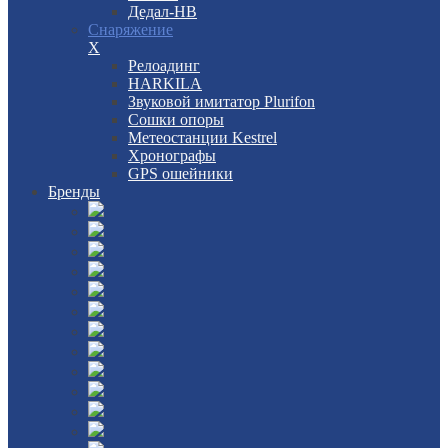
Дедал-НВ
Снаряжение
X
Релоадинг
HARKILA
Звуковой имитатор Plurifon
Сошки опоры
Метеостанции Kestrel
Хронографы
GPS ошейники
Бренды