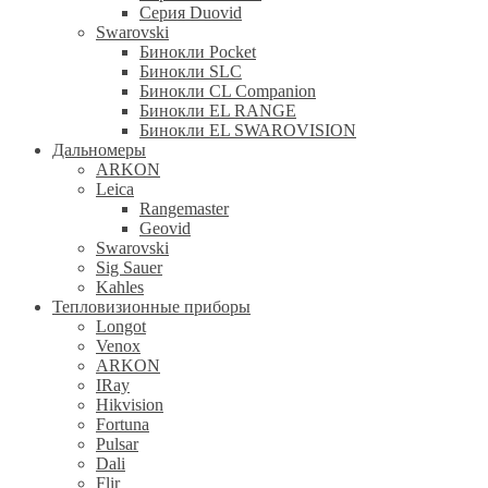
Серия Duovid
Swarovski
Бинокли Pocket
Бинокли SLC
Бинокли CL Companion
Бинокли EL RANGE
Бинокли EL SWAROVISION
Дальномеры
ARKON
Leica
Rangemaster
Geovid
Swarovski
Sig Sauer
Kahles
Тепловизионные приборы
Longot
Venox
ARKON
IRay
Hikvision
Fortuna
Pulsar
Dali
Flir