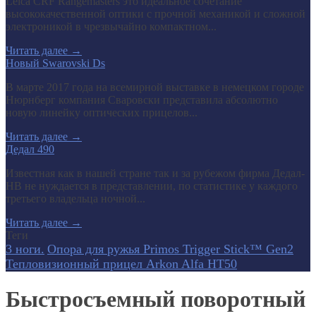
Leica CRF Rangemasters это идеальное сочетание
высококачественной оптики с прочной механикой и сложной
электроникой в чрезвычайно компактном...
Читать далее
→
Новый Swarovski Ds
В марте 2017 года на всемирной выставке в немецком городе
Нюрнберг компания Сваровски представила абсолютно
новую линейку оптических прицелов...
Читать далее
→
Дедал 490
Известная как в нашей стране так и за рубежом фирма Дедал-
НВ не нуждается в представлении, по статистике у каждого
третьего владельца ночной...
Читать далее
→
Теги
3 ноги.
Опора для ружья Primos Trigger Stick™ Gen2
Тепловизионный прицел Arkon Alfa HT50
Быстросъемный поворотный