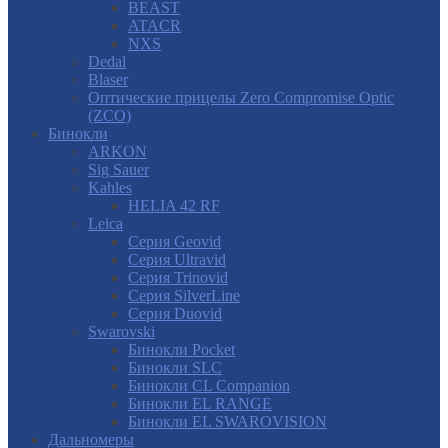
BEAST
ATACR
NXS
Dedal
Blaser
Оптические прицелы Zero Compromise Optic
(ZCO)
Бинокли
ARKON
Sig Sauer
Kahles
HELIA 42 RF
Leica
Серия Geovid
Серия Ultravid
Серия Trinovid
Серия SilverLine
Серия Duovid
Swarovski
Бинокли Pocket
Бинокли SLC
Бинокли CL Companion
Бинокли EL RANGE
Бинокли EL SWAROVISION
Дальномеры