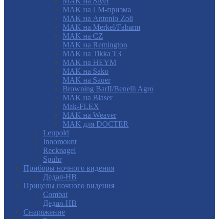
MAK на Styer
MAK на LM-призма
MAK на Antonio Zoli
MAK на Merkel/Fabarm
MAK на CZ
MAK на Remington
MAK на Tikka T3
MAK на HEYM
MAK на Sako
MAK на Sauer
Browning BarII/Benelli Agro
MAK на Blaser
Mak-FLEX
MAK на Weaver
MAK для DOCTER
Leupold
Innomount
Recknagel
Spuhr
Приборы ночного видения
Дедал-НВ
Прицелы ночного видения
Combat
Дедал-НВ
Снаряжение