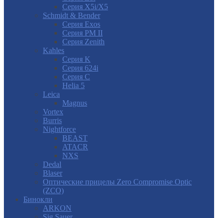
Серия X5i/X5
Schmidt & Bender
Серия Exos
Серия PM II
Cерия Zenith
Kahles
Серия K
Серия 624i
Серия С
Helia 5
Leica
Magnus
Vortex
Burris
Nightforce
BEAST
ATACR
NXS
Dedal
Blaser
Оптические прицелы Zero Compromise Optic
(ZCO)
Бинокли
ARKON
Sig Sauer