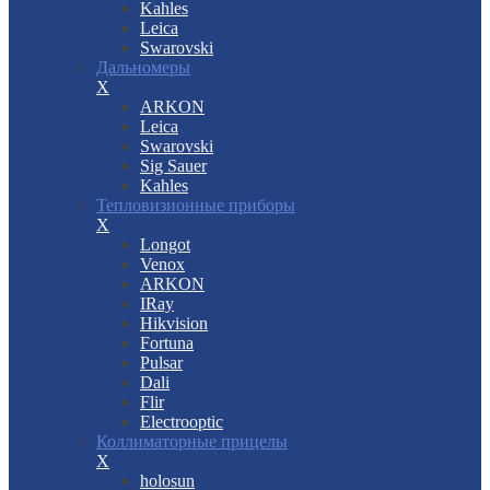
Kahles
Leica
Swarovski
Дальномеры
X
ARKON
Leica
Swarovski
Sig Sauer
Kahles
Тепловизионные приборы
X
Longot
Venox
ARKON
IRay
Hikvision
Fortuna
Pulsar
Dali
Flir
Electrooptic
Коллиматорные прицелы
X
holosun