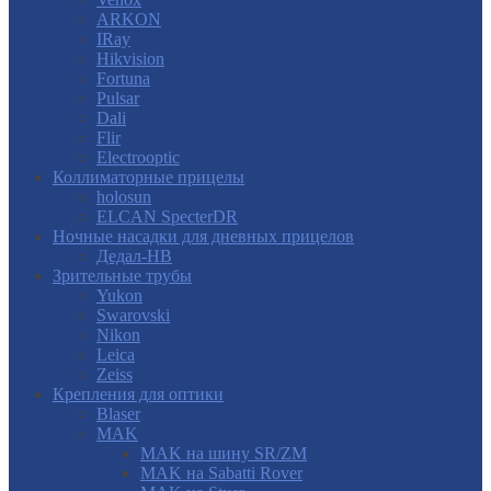
ARKON
IRay
Hikvision
Fortuna
Pulsar
Dali
Flir
Electrooptic
Коллиматорные прицелы
holosun
ELCAN SpecterDR
Ночные насадки для дневных прицелов
Дедал-НВ
Зрительные трубы
Yukon
Swarovski
Nikon
Leica
Zeiss
Крепления для оптики
Blaser
MAK
MAK на шину SR/ZM
MAK на Sabatti Rover