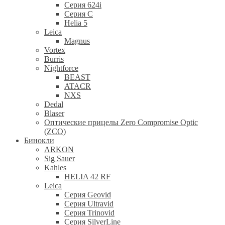
Серия 624i
Серия С
Helia 5
Leica
Magnus
Vortex
Burris
Nightforce
BEAST
ATACR
NXS
Dedal
Blaser
Оптические прицелы Zero Compromise Optic
(ZCO)
Бинокли
ARKON
Sig Sauer
Kahles
HELIA 42 RF
Leica
Серия Geovid
Серия Ultravid
Серия Trinovid
Серия SilverLine