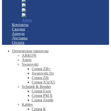
Arkon
Контакты
Скидки
Аренда
Доставка
Оплата
Оптические прицелы
ARKON
Artelv
Swarovski
Серия Z8i+
Swarovski Ds
Серия Z8i
Серия X5i/X5
Schmidt & Bender
Серия Exos
Серия PM II
Cерия Zenith
Kahles
Серия K