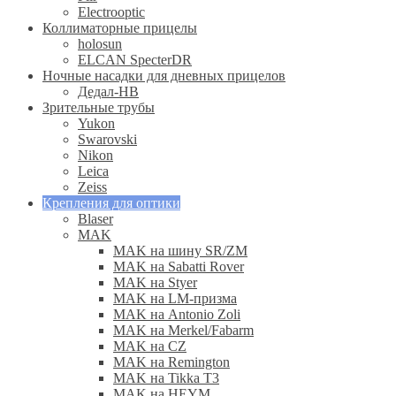
Electrooptic
Коллиматорные прицелы
holosun
ELCAN SpecterDR
Ночные насадки для дневных прицелов
Дедал-НВ
Зрительные трубы
Yukon
Swarovski
Nikon
Leica
Zeiss
Крепления для оптики
Blaser
MAK
MAK на шину SR/ZM
MAK на Sabatti Rover
MAK на Styer
MAK на LM-призма
MAK на Antonio Zoli
MAK на Merkel/Fabarm
MAK на CZ
MAK на Remington
MAK на Tikka T3
MAK на HEYM