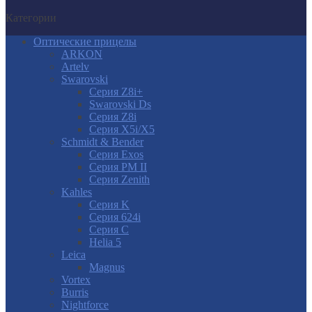
Категории
Оптические прицелы
ARKON
Artelv
Swarovski
Серия Z8i+
Swarovski Ds
Серия Z8i
Серия X5i/X5
Schmidt & Bender
Серия Exos
Серия PM II
Cерия Zenith
Kahles
Серия K
Серия 624i
Серия С
Helia 5
Leica
Magnus
Vortex
Burris
Nightforce