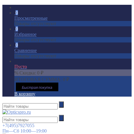
0
Просмотренные
Товары отсутствуют
0
Избранное
Товары отсутствуют
0
Сравнение
Товары отсутствуют
Пусто
% Скидка:
0
₽
ИТОГОВАЯ СУММА:
0
₽
Быстрая покупка
В корзину
+7(495)7927055
Пн—Сб 10:00—19:00