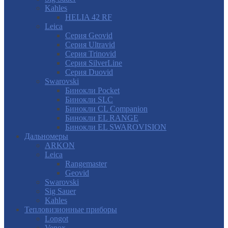
Kahles
HELIA 42 RF
Leica
Серия Geovid
Серия Ultravid
Серия Trinovid
Серия SilverLine
Серия Duovid
Swarovski
Бинокли Pocket
Бинокли SLC
Бинокли CL Companion
Бинокли EL RANGE
Бинокли EL SWAROVISION
Дальномеры
ARKON
Leica
Rangemaster
Geovid
Swarovski
Sig Sauer
Kahles
Тепловизионные приборы
Longot
Venox