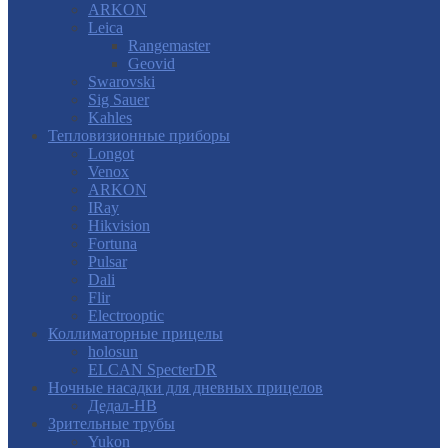
ARKON
Leica
Rangemaster
Geovid
Swarovski
Sig Sauer
Kahles
Тепловизионные приборы
Longot
Venox
ARKON
IRay
Hikvision
Fortuna
Pulsar
Dali
Flir
Electrooptic
Коллиматорные прицелы
holosun
ELCAN SpecterDR
Ночные насадки для дневных прицелов
Дедал-НВ
Зрительные трубы
Yukon