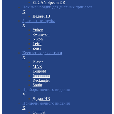
ELCAN SpecterDR
Ночные насадки для дневных прицелов
X
Дедал-НВ
Зрительные трубы
X
Yukon
Swarovski
Nikon
Leica
Zeiss
Крепления для оптики
X
Blaser
MAK
Leupold
Innomount
Recknagel
Spuhr
Приборы ночного видения
X
Дедал-НВ
Прицелы ночного видения
X
Combat