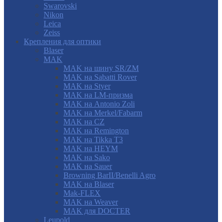
Swarovski
Nikon
Leica
Zeiss
Крепления для оптики
Blaser
MAK
MAK на шину SR/ZM
MAK на Sabatti Rover
MAK на Styer
MAK на LM-призма
MAK на Antonio Zoli
MAK на Merkel/Fabarm
MAK на CZ
MAK на Remington
MAK на Tikka T3
MAK на HEYM
MAK на Sako
MAK на Sauer
Browning BarII/Benelli Agro
MAK на Blaser
Mak-FLEX
MAK на Weaver
MAK для DOCTER
Leupold