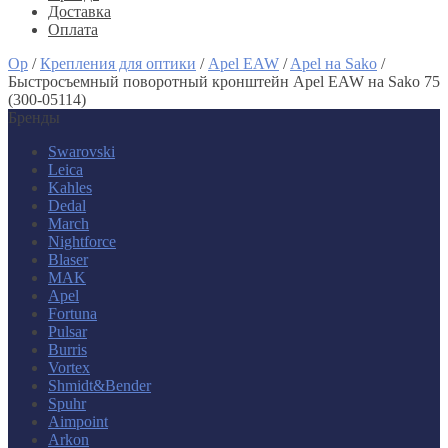
Доставка
Оплата
Op
/
Крепления для оптики
/
Apel EAW
/
Apel на Sako
/
Быстросъемный поворотный кронштейн Apel EAW на Sako 75
(300-05114)
Бренды
Swarovski
Leica
Kahles
Dedal
March
Nightforce
Blaser
MAK
Apel
Fortuna
Pulsar
Burris
Vortex
Shmidt&Bender
Spuhr
Aimpoint
Arkon