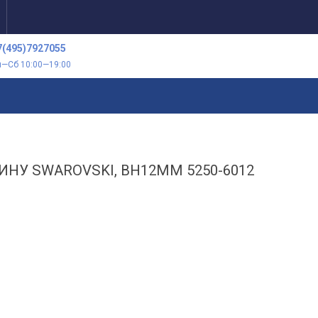
7(495)7927055
н—Сб 10:00—19:00
У SWAROVSKI, ВН12ММ 5250-6012