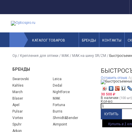
КАТАЛОГ ТОВАРОВ
БРЕНДЫ
КОНТАКТЫ
С
Op
/
Крепления для оптики
/
MAK
/
MAK на шину SR/ZM
/
Быстросъемн
БРЕНДЫ
БЫСТРОСЪ
Оставить отзыв
Ар
Swarovski
Leica
Kahles
Dedal
March
Nightforce
30 500
₽
В наличии
(100 шт)
Blaser
MAK
Кол-во:
Apel
Fortuna
Pulsar
Burris
Vortex
Shmidt&Bender
Купить в 1 кл
Spuhr
Aimpoint
Arkon