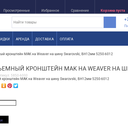
Просмотренные
Избранное
Сравнение
Корзина пуста
+
П
КИДКИ
АРЕНДА
ДОСТАВКА
ОПЛАТА
ый кронштейн MAK на Weaver на шину Swarovski, ВН12мм 5250-6012
ЕМНЫЙ КРОНШТЕЙН MAK НА WEAVER НА ШИН
тикул:
5850-6000
ик