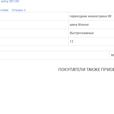
 шину SR/ZM
истики
Отзывы
0
переходник weaver/шина SR
шина Weaver
а
быстросъемные
12
M
ПОКУПАТЕЛИ ТАКЖЕ ПРИО