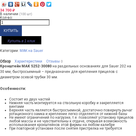
34 700
₽
В наличии
(100 шт)
Кол-во:
Купить в 1 клик
Категории:
MAK на Sauer
Обзор
Характеристики
Отзывы
0
Кронштейн MAK 5252-30080
на раздельных основаниях для Sauer 202 на
30 мм, быстросьемный – предназначен для крепления прицелов с
диаметром осевой трубки 30 мм.
Особенности:
Состоит из двух частей
Нижняя часть монтируется на ствольную коробку и закрепляется
винтами
Верхняя часть является быстросъемной, достаточно повернуть рычаг
ротационного замка и крепление легко отделяется от нижней базы
Не имеют ограничений по нагрузке, т.е. позволяют установку прицелов
любой массы и не чувствительны к отдаче, открывая возможность
использования кронштейнов этой фирмы на любом калибре
При повторной установке после снятия пристрелка не требуется