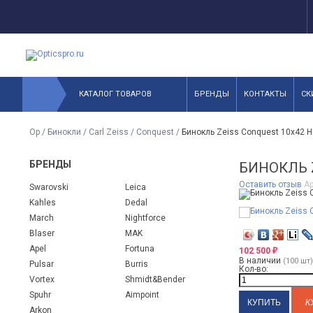
КАТАЛОГ ТОВАРОВ
БРЕНДЫ
КОНТАКТЫ
СК
Op
/
Бинокли
/
Carl Zeiss
/
Conquest
/
Бинокль Zeiss Сonquest 10x42 
БРЕНДЫ
БИНОКЛЬ 
Оставить отзыв
Ар
Swarovski
Leica
Kahles
Dedal
March
Nightforce
Blaser
MAK
Apel
Fortuna
102 500
₽
В наличии
(100 шт)
Pulsar
Burris
Кол-во:
Vortex
Shmidt&Bender
Spuhr
Aimpoint
К
Arkon