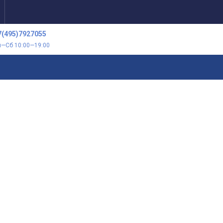
7(495)7927055
н—Сб 10:00—19:00