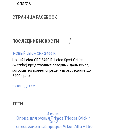
ОПЛАТА
СТРАНИЦА FACEBOOK
ПОСЛЕДНИЕ НОВОСТИ
​ НОВЫЙ LEICA CRF 2400-R
НОВИНКА SWAROVSKI 
Новый Leica CRF 2400-R, Leica Sport Optics
Линейка лучшей в мир
 CRF с
(Wetzlar) представляет лазерный дальномер,
от «Сваровски Оптик
С
который позволяет определять расстояние до
моделью – прицелом S
 Leica
2400 ярдов...
Он...
Читать далее
→
Читать далее
→
ТЕГИ
3 ноги.
Опора для ружья Primos Trigger Stick™
Gen2
Тепловизионный прицел Arkon Alfa HT50