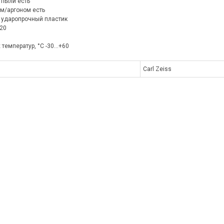
 пыли есть
м/аргоном есть
 ударопрочный пластик
20
температур, °С -30...+60
Carl Zeiss