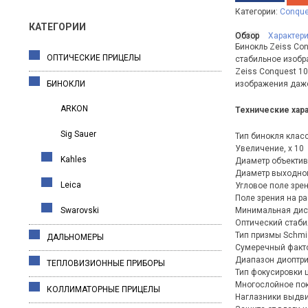
Категории:
Conque
КАТЕГОРИИ
Обзор
Характер
Бинокль Zeiss Сo
ОПТИЧЕСКИЕ ПРИЦЕЛЫ
стабильное изобр
Zeiss Сonquest 1
БИНОКЛИ
изображения даже
ARKON
Технические хар
Sig Sauer
Тип бинокля клас
Увеличение, x 10
Kahles
Диаметр объектив
Диаметр выходног
Leica
Угловое поле зрен
Поле зрения на ра
Swarovski
Минимальная дист
Оптический стаби
Тип призмы Schmi
ДАЛЬНОМЕРЫ
Сумеречный факто
Диапазон диоптри
ТЕПЛОВИЗИОННЫЕ ПРИБОРЫ
Тип фокусировки 
Многослойное пок
КОЛЛИМАТОРНЫЕ ПРИЦЕЛЫ
Наглазники выдв