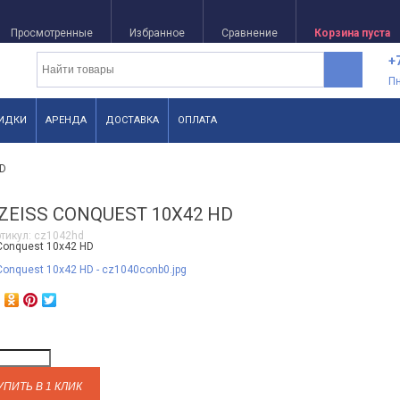
Просмотренные
Избранное
Сравнение
Корзина пуста
+
П
ИДКИ
АРЕНДА
ДОСТАВКА
ОПЛАТА
HD
ZEISS СONQUEST 10X42 HD
тикул:
cz1042hd
УПИТЬ В 1 КЛИК