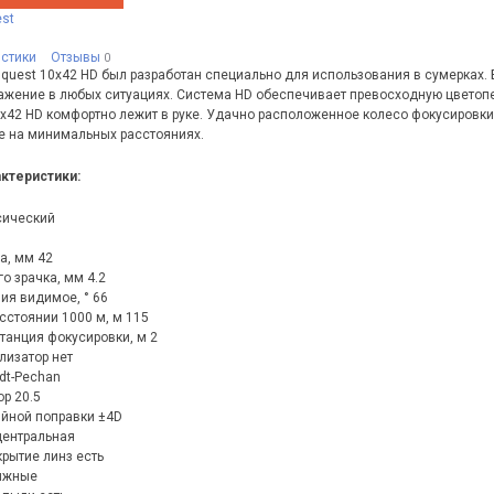
st
истики
Отзывы
0
nquest 10x42 HD был разработан специально для использования в сумерках.
ажение в любых ситуациях. Система HD обеспечивает превосходную цветоп
0x42 HD комфортно лежит в руке. Удачно расположенное колесо фокусировки
 на минимальных расстояниях.
актеристики:
сический
а, мм 42
о зрачка, мм 4.2
ия видимое, ° 66
сстоянии 1000 м, м 115
анция фокусировки, м 2
лизатор нет
dt-Pechan
р 20.5
йной поправки ±4D
центральная
рытие линз есть
ижные