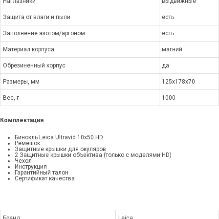
Наглазники
выдвижные
Защита от влаги и пыли
есть
Заполнение азотом/аргоном
есть
Материал корпуса
магний
Обрезиненный корпус
да
Размеры, мм
125x178x70
Вес, г
1000
Комплектация
Бинокль Leica Ultravid 10x50 HD
Ремешок
Защитные крышки для окуляров
2 Защитные крышки объектива (только с моделями HD)
Чехол
Инструкция
Гарантийный талон
Сертификат качества
Бренд
Leica