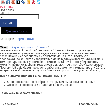
221 500
₽
Под заказ
Кол-во:
Купить в 1 клик
Категории:
Серия Ultravid
Обзор
Характеристики
Отзывы
0
Бинокли серии Ultravid с объективами 50 мм особенно хороши для
наблюдений в сумерках. Благодаря светосильным линзам с высокой
разрешающей способностью и покрытию AquaDura вы получите
превосходное качество изображения даже в плохую погоду. Сверхнизкие
температуры не смогут помешать биноклям Ultravid: в фокусировочном
механизме использованы тефлоновые диски, почти не требующие смазки.
Поэтому Ultravid будет прекрасно работать даже при температуре в – 25°С, в
то время как большинство других биноклей просто откажут в такой холод.
Особенности бинокля Leica Ultravid 10x50 HD:
Отличное качество изображения при минимальном освещении
Хорошая прорисовка деталей даже в сумерках
Технические характеристики
Тип бинокля
классический