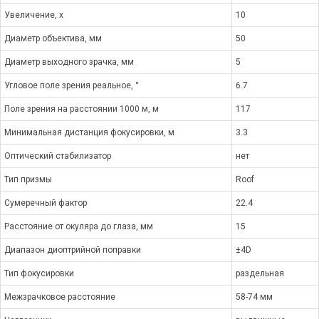
Увеличение, x
10
Диаметр объектива, мм
50
Диаметр выходного зрачка, мм
5
Угловое поле зрения реальное, °
6.7
Поле зрения на расстоянии 1000 м, м
117
Минимальная дистанция фокусировки, м
3.3
Оптический стабилизатор
нет
Тип призмы
Roof
Сумеречный фактор
22.4
Расстояние от окуляра до глаза, мм
15
Диапазон диоптрийной поправки
±4D
Тип фокусировки
раздельная
Межзрачковое расстояние
58-74 мм