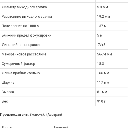
Диаметр выходного зрачка
5.3 мм
Расстояние выходного зрачка
19.2 мм
Поле зрения на 1000 м
137 м
Ближний предел фокусировки
5 м
Диоптрийная поправка
-7/+5
Межзрачковое расстояние
56-74 мм
Сумеречный фактор
18.3
Длина приблизительно
166 мм
Ширина
117 мм
Высота
81 мм
Вес
910 г
Производитель:
Swarovski (Австрия)
Бренд
Swarovski