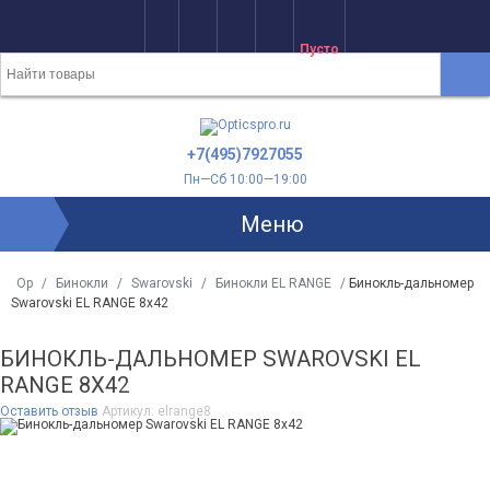
Пусто
+7(495)7927055
Пн—Сб 10:00—19:00
Меню
Op
/
Бинокли
/
Swarovski
/
Бинокли EL RANGE
/
Бинокль-дальномер
Swarovski EL RANGE 8x42
БИНОКЛЬ-ДАЛЬНОМЕР SWAROVSKI EL
RANGE 8X42
Оставить отзыв
Артикул:
elrange8