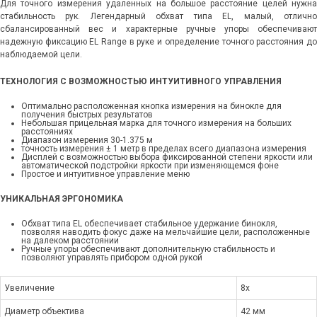
Для точного измерения удаленных на большое расстояние целей нужна
стабильность рук. Легендарный обхват типа EL, малый, отлично
сбалансированный вес и характерные ручные упоры обеспечивают
надежную фиксацию EL Range в руке и определение точного расстояния до
наблюдаемой цели.
ТЕХНОЛОГИЯ С ВОЗМОЖНОСТЬЮ ИНТУИТИВНОГО УПРАВЛЕНИЯ
Оптимально расположенная кнопка измерения на бинокле для
получения быстрых результатов
Небольшая прицельная марка для точного измерения на больших
расстояниях
Диапазон измерения 30-1.375 м
точность измерения ± 1 метр в пределах всего диапазона измерения
Дисплей с возможностью выбора фиксированной степени яркости или
автоматической подстройки яркости при изменяющемся фоне
Простое и интуитивное управление меню
УНИКАЛЬНАЯ ЭРГОНОМИКА
Обхват типа EL обеспечивает стабильное удержание бинокля,
позволяя наводить фокус даже на мельчайшие цели, расположенные
на далеком расстоянии
Ручные упоры обеспечивают дополнительную стабильность и
позволяют управлять прибором одной рукой
Увеличение
8х
Диаметр объектива
42 мм