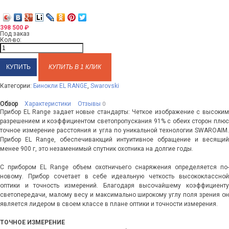
398 500
₽
Под заказ
Кол-во:
КУПИТЬ В 1 КЛИК
Категории:
Бинокли EL RANGE
,
Swarovski
Обзор
Характеристики
Отзывы
0
Прибор EL Range задает новые стандарты: Четкое изображение с высоким
разрешением и коэффициентом светопропускания 91% с обеих сторон плюс
точное измерение расстояния и угла по уникальной технологии SWAROAIM.
Прибор EL Range, обеспечивающий интуитивное обращение и весящий
менее 900 г, это незаменимый спутник охотника на долгие годы.
С прибором EL Range объем охотничьего снаряжения определяется по-
новому. Прибор сочетает в себе идеальную четкость высококлассной
оптики и точность измерений. Благодаря высочайшему коэффициенту
светопередачи, малому весу и максимально широкому углу поля зрения он
является лидером в своем классе в плане оптики и точности измерения.
ТОЧНОЕ ИЗМЕРЕНИЕ