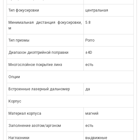
Тип фокусировки
центральная
Минимальная дистанция фокусировки,
5.8
м
Тип призмы
Porro
Диапазон диоптрийной поправки
±4D
Многослойное покрытие линз
есть
Опции
Встроенные лазерный дальномер
да
Корпус
Материал корпуса
магний
Заполнение азотом/аргоном
есть
Наглазники
выдвижные