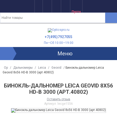
Пусто
+7(495)7927055
Пн—Сб 10:00—19:00
Меню
Op
/
Дальномеры
/
Leica
/
Geovid
/
Бинокль-дальномер Leica
Geovid 8x56 HD-B 3000 (арт.40802)
БИНОКЛЬ-ДАЛЬНОМЕР LEICA GEOVID 8X56
HD-B 3000 (АРТ.40802)
Оставить отзыв
Артикул:
lecge1556