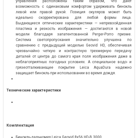
управления расположены таким образом, что дают
возможность с одинаковым комфортом удерживать бинокль
левой или правой рукой. Позиция окуляров может быть
идеально скорректирована для любой формы лица.
Выдающиеся оптические характеристики — непревзойденная
пластика и резкость изображения — достигаются в новой
модели благодаря запатентованной Perger-Porro призме.
Система светопропускания значительно улучшена по
сравнению с предыдущей моделью Geovid HD, обеспечивая
чрезвычайно четкую и контрастную трехмерную передачу
деталей от центра до самого края поля изображения даже в
неблагоприятных погодных условиях. А специальное водо- и
грязеотталкивающее покрытие Leica AquaDura надежно
защищает бинокль при использовании во время дождя.
Технические характеристики
Комплектация
Бинокль-дальномер Leica Geovid 8x56 HD-B 3000