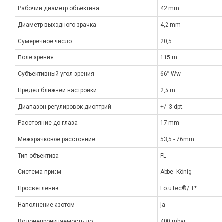
Рабочий диаметр объектива
42 mm
Диаметр выходного зрачка
4,2 mm
Сумеречное число
20,5
Поле зрения
115 m
Субъективный угол зрения
66° Ww
Предел ближней настройки
2,5 m
Диапазон регулировок диоптрий
+/- 3 dpt.
Расстояние до глаза
17 mm
Межзрачковое расстояние
53,5 - 76mm
Тип объектива
FL
Система призм
Abbe- König
Просветление
LotuTec®/ T*
Наполнение азотом
ja
Водонепроницаемость до
400 mbar