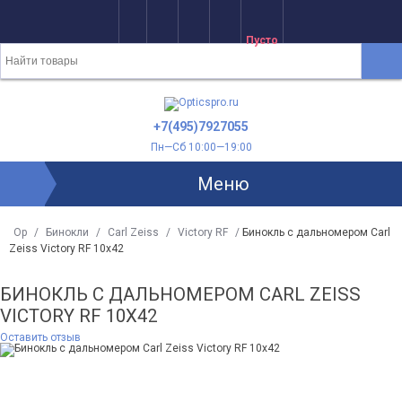
Пусто
+7(495)7927055
Пн—Сб 10:00—19:00
Меню
Op
/
Бинокли
/
Carl Zeiss
/
Victory RF
/
Бинокль с дальномером Carl
Zeiss Victory RF 10x42
БИНОКЛЬ С ДАЛЬНОМЕРОМ CARL ZEISS
VICTORY RF 10X42
Оставить отзыв