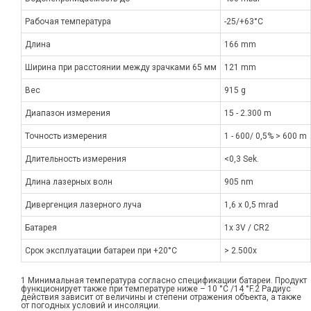
Рабочая температура
-25/+63°C
Длина
166 mm
Ширина при расстоянии между зрачками 65 мм
121 mm
Вес
915 g
Диапазон измерения
15 - 2.300 m
Точность измерения
1 - 600/ 0,5% > 600 m
Длительность измерения
<0,3 Sek.
Длина лазерных волн
905 nm
Дивергенция лазерного луча
1,6 x 0,5 mrad
Батарея
1x 3V / CR2
Срок эксплуатации батареи при +20°C
> 2.500x
1 Минимальная температура согласно спецификации батареи. Продукт
функционирует также при температуре ниже – 10 °C /14 °F.2 Радиус
действия зависит от величины и степени отражения объекта, а также
от погодных условий и инсоляции.