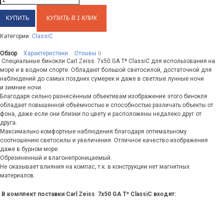
КУПИТЬ В 1 КЛИК
Категории:
ClassiC
Обзор
Характеристики
Отзывы
0
Специальные бинокли Carl Zeiss 7x50 GA T* ClassiC для использования на
море и в водном спорте. Обладают большой светосилой, достаточной для
наблюдений до самых поздних сумерек и даже в светлые лунные ночи
и зимние ночи.
Благодаря сильно разнесённым объективам изображение этого бинокля
обладает повышенной объёмностью и способностью различать объекты от
фона, даже если они близки по цвету и расположены недалеко друг от
друга.
Максимально комфортные наблюдения благодаря оптимальному
соотношению светосилы и увеличения. Отличное качество изображения
даже в бурном море.
Обрезиненный и влагонепроницаемый.
Не оказывает влияния на компас, т.к. в конструкции нет магнитных
материалов.
В комплект поставки Carl Zeiss 7x50 GA T* ClassiC входят: