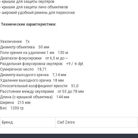
- крышки для защиты окуляров
- крышки для защиты линз объективов
- широкий удобный ремень для переноски
Технические характеристики:
Увеличение 7x
Диаметр объектива 50 мм
Поле зрения на удалении 1 км 130 м
Диапазон фокусировки от 6,5 м до ~
Раздельная фокусировка окуляров +9 / -6 dpt
Сумеречное число 18,71
Диаметр выходного зрачка 7,14 мм
Удаление выходного зрачка 18 мм
Относительный коэффициент яркости 51,0
Расстояние между окулярами от 53 до 78 мм
Длина (с крышкой объектива) 144 мм
Ширина 215 мм
Вес 1200 гр
Бренд
Carl Zeiss