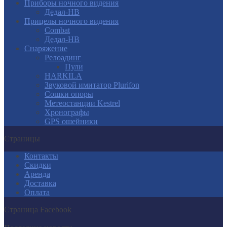
Приборы ночного видения
Дедал-НВ
Прицелы ночного видения
Combat
Дедал-НВ
Снаряжение
Релоадинг
Пули
HARKILA
Звуковой имитатор Plurifon
Сошки опоры
Метеостанции Kestrel
Хронографы
GPS ошейники
Страницы
Контакты
Скидки
Аренда
Доставка
Оплата
Страница Facebook