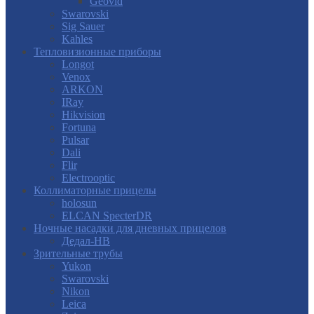
Geovid
Swarovski
Sig Sauer
Kahles
Тепловизионные приборы
Longot
Venox
ARKON
IRay
Hikvision
Fortuna
Pulsar
Dali
Flir
Electrooptic
Коллиматорные прицелы
holosun
ELCAN SpecterDR
Ночные насадки для дневных прицелов
Дедал-НВ
Зрительные трубы
Yukon
Swarovski
Nikon
Leica