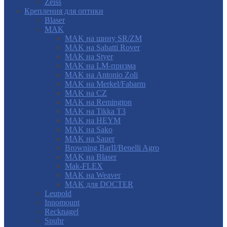
Zeiss
Крепления для оптики
Blaser
MAK
MAK на шину SR/ZM
MAK на Sabatti Rover
MAK на Styer
MAK на LM-призма
MAK на Antonio Zoli
MAK на Merkel/Fabarm
MAK на CZ
MAK на Remington
MAK на Tikka T3
MAK на HEYM
MAK на Sako
MAK на Sauer
Browning BarII/Benelli Agro
MAK на Blaser
Mak-FLEX
MAK на Weaver
MAK для DOCTER
Leupold
Innomount
Recknagel
Spuhr