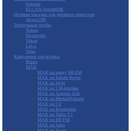
holosun
ELCAN SpecterDR
Ночные насадки для дневных прицелов
Дедал-НВ
Зрительные трубы
Yukon
Swarovski
Nikon
Leica
Zeiss
Крепления для оптики
Blaser
MAK
MAK на шину SR/ZM
MAK на Sabatti Rover
MAK на Styer
MAK на LM-призма
MAK на Antonio Zoli
MAK на Merkel/Fabarm
MAK на CZ
MAK на Remington
MAK на Tikka T3
MAK на HEYM
MAK на Sako
MAK на Sauer