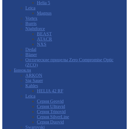
Helia 5
Leica
Magnus
Vortex
Burris
Nightforce
BEAST
ATACR
NXS
Dedal
Blaser
Оптические прицелы Zero Compromise Optic
(ZCO)
Бинокли
ARKON
Sig Sauer
Kahles
HELIA 42 RF
Leica
Серия Geovid
Серия Ultravid
Серия Trinovid
Серия SilverLine
Серия Duovid
Swarovski