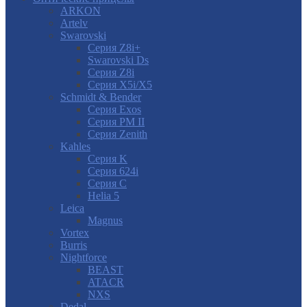
ARKON
Artelv
Swarovski
Серия Z8i+
Swarovski Ds
Серия Z8i
Серия X5i/X5
Schmidt & Bender
Серия Exos
Серия PM II
Cерия Zenith
Kahles
Серия K
Серия 624i
Серия С
Helia 5
Leica
Magnus
Vortex
Burris
Nightforce
BEAST
ATACR
NXS
Dedal