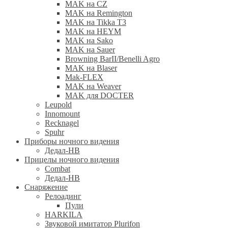
MAK на CZ
MAK на Remington
MAK на Tikka T3
MAK на HEYM
MAK на Sako
MAK на Sauer
Browning BarII/Benelli Agro
MAK на Blaser
Mak-FLEX
MAK на Weaver
MAK для DOCTER
Leupold
Innomount
Recknagel
Spuhr
Приборы ночного видения
Дедал-НВ
Прицелы ночного видения
Combat
Дедал-НВ
Снаряжение
Релоадинг
Пули
HARKILA
Звуковой имитатор Plurifon