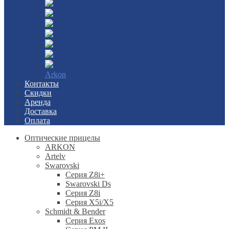
Arkon
Контакты
Скидки
Аренда
Доставка
Оплата
Оптические прицелы
ARKON
Artelv
Swarovski
Серия Z8i+
Swarovski Ds
Серия Z8i
Серия X5i/X5
Schmidt & Bender
Серия Exos