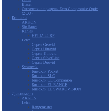
Blaser
Оптические прицелы Zero Compromise Optic
(ZCO)
Бинокли
ARKON
Sig Sauer
Kahles
HELIA 42 RF
Leica
Серия Geovid
Серия Ultravid
Серия Trinovid
Серия SilverLine
Серия Duovid
Swarovski
Бинокли Pocket
Бинокли SLC
Бинокли CL Companion
Бинокли EL RANGE
Бинокли EL SWAROVISION
Дальномеры
ARKON
Leica
Rangemaster