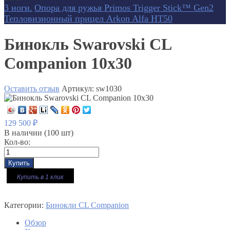
3 ноги.
Опора для ружья Primos Trigger Stick™ Gen2
Тепловизионный прицел Arkon Alfa HT50
Бинокль Swarovski CL
Companion 10x30
Оставить отзыв
Артикул:
sw1030
129 500
₽
В наличии
(100 шт)
Кол-во:
Купить в 1 клик
Категории:
Бинокли CL Companion
Обзор