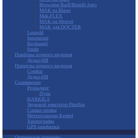
Browning BarII/Benelli Agro
MAK на Blaser
Mak-FLEX
MAK на Weaver
MAK для DOCTER
Leupold
Innomount
Recknagel
Spuhr
Приборы ночного видения
Дедал-НВ
Прицелы ночного видения
Combat
Дедал-НВ
Снаряжение
Релоадинг
Пули
HARKILA
Звуковой имитатор Plurifon
Сошки опоры
Метеостанции Kestrel
Хронографы
GPS ошейники
Оптические прицелы