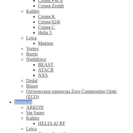
Серия PM II
Cерия Zenith
Kahles
Серия K
Серия 624i
Серия С
Helia 5
Leica
Magnus
Vortex
Burris
Nightforce
BEAST
ATACR
NXS
Dedal
Blaser
Оптические прицелы Zero Compromise Optic
(ZCO)
Бинокли
ARKON
Sig Sauer
Kahles
HELIA 42 RF
Leica