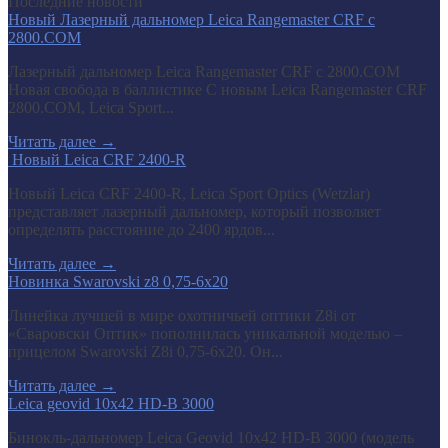
Последние новости
Новый Лазерный дальномер Leica Rangemaster CRF с
2800.COM
Лазерный дальномер Leica Rangemaster CRF с 2800.COM
Новая свобода в баллистике С новым Leica Rangemaster CRF
2800.COM, Leica Sport...
Читать далее
→
​ Новый Leica CRF 2400-R
Новый Leica CRF 2400-R, Leica Sport Optics (Wetzlar)
представляет лазерный дальномер, который позволяет
определять расстояние до 2400 ярдов...
Читать далее
→
Новинка Swarovski z8 0,75-6x20
Линейка лучшей в мире охотничьей оптики Z8i от
«Сваровски Оптик» пополнилась уникальной моделью –
прицелом Swarovski Z8i 0,75-6x20. Он...
Читать далее
→
Leica geovid 10x42 HD-B 3000
Бинокль-дальномер Leica Geovid 10x42 HD-В 3000 (модель