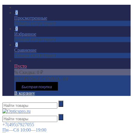
0
Просмотренные
Товары отсутствуют
0
Избранное
Товары отсутствуют
0
Сравнение
Товары отсутствуют
Пусто
% Скидка:
0
₽
ИТОГОВАЯ СУММА:
0
₽
Быстрая покупка
В корзину
+7(495)7927055
Пн—Сб 10:00—19:00