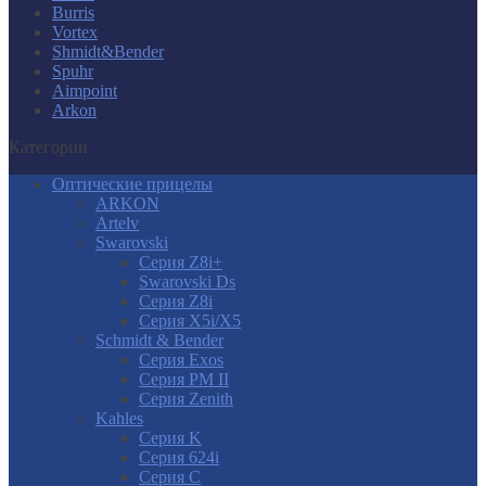
Burris
Vortex
Shmidt&Bender
Spuhr
Aimpoint
Arkon
Категории
Оптические прицелы
ARKON
Artelv
Swarovski
Серия Z8i+
Swarovski Ds
Серия Z8i
Серия X5i/X5
Schmidt & Bender
Серия Exos
Серия PM II
Cерия Zenith
Kahles
Серия K
Серия 624i
Серия С