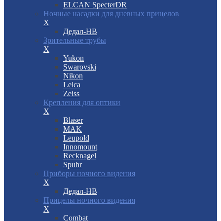
ELCAN SpecterDR
Ночные насадки для дневных прицелов
X
Дедал-НВ
Зрительные трубы
X
Yukon
Swarovski
Nikon
Leica
Zeiss
Крепления для оптики
X
Blaser
MAK
Leupold
Innomount
Recknagel
Spuhr
Приборы ночного видения
X
Дедал-НВ
Прицелы ночного видения
X
Combat