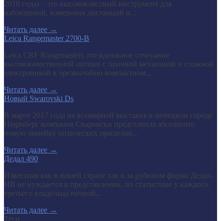
2018 года) – это высококлассный инструмент для
наблюдений, измерения дистанций и...
Читать далее
→
Leica Rangemaster 2700-B
Leica CRF Rangemasters это идеальное сочетание
высококачественной оптики с прочной механикой и сложной
электроникой в чрезвычайно компактном...
Читать далее
→
Новый Swarovski Ds
В марте 2017 года на всемирной выставке в немецком городе
Нюрнберг компания Сваровски представила абсолютно
новую линейку оптических прицелов...
Читать далее
→
Дедал 490
Известная как в нашей стране так и за рубежом фирма Дедал-
НВ не нуждается в представлении, по статистике у каждого
третьего владельца ночной...
Читать далее
→
Теги