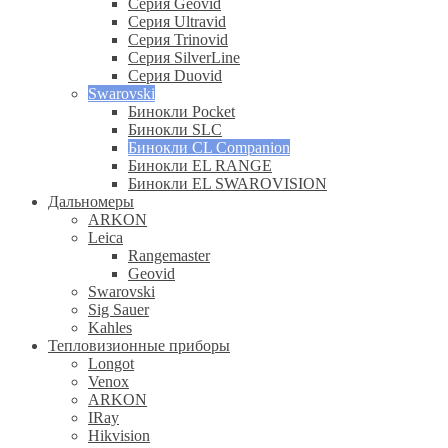
Серия Geovid
Серия Ultravid
Серия Trinovid
Серия SilverLine
Серия Duovid
Swarovski
Бинокли Pocket
Бинокли SLC
Бинокли CL Companion
Бинокли EL RANGE
Бинокли EL SWAROVISION
Дальномеры
ARKON
Leica
Rangemaster
Geovid
Swarovski
Sig Sauer
Kahles
Тепловизионные приборы
Longot
Venox
ARKON
IRay
Hikvision