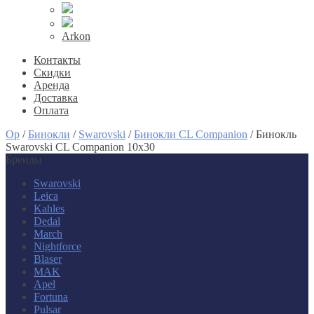
Arkon
Контакты
Скидки
Аренда
Доставка
Оплата
Op
/
Бинокли
/
Swarovski
/
Бинокли CL Companion
/
Бинокль
Swarovski CL Companion 10x30
Бренды
Swarovski
Leica
Kahles
Dedal
March
Nightforce
Blaser
MAK
Apel
Fortuna
Pulsar