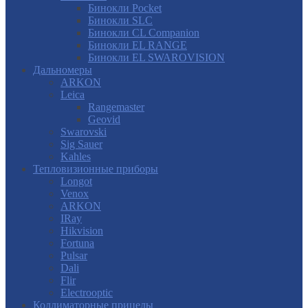
Бинокли Pocket
Бинокли SLC
Бинокли CL Companion
Бинокли EL RANGE
Бинокли EL SWAROVISION
Дальномеры
ARKON
Leica
Rangemaster
Geovid
Swarovski
Sig Sauer
Kahles
Тепловизионные приборы
Longot
Venox
ARKON
IRay
Hikvision
Fortuna
Pulsar
Dali
Flir
Electrooptic
Коллиматорные прицелы