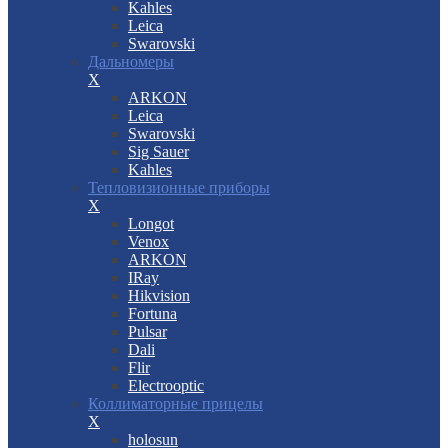
Kahles
Leica
Swarovski
Дальномеры
X
ARKON
Leica
Swarovski
Sig Sauer
Kahles
Тепловизионные приборы
X
Longot
Venox
ARKON
IRay
Hikvision
Fortuna
Pulsar
Dali
Flir
Electrooptic
Коллиматорные прицелы
X
holosun