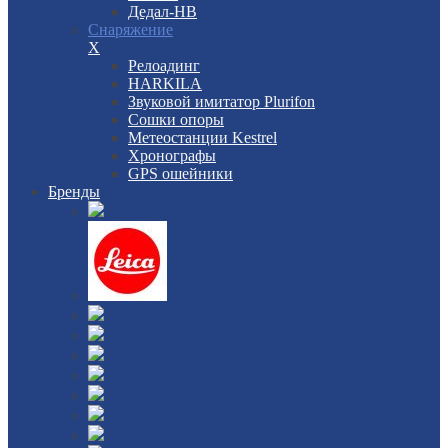
Дедал-НВ
Снаряжение
X
Релоадинг
HARKILA
Звуковой имитатор Plurifon
Сошки опоры
Метеостанции Kestrel
Хронографы
GPS ошейники
Бренды