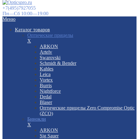
+7(495)7927055
Пн—Сб 10:00—19:00
Меню
Каталог товаров
Оптические прицелы
X
ARKON
Artelv
Swarovski
Schmidt & Bender
Kahles
Leica
Vortex
Burris
Nightforce
Dedal
Blaser
Оптические прицелы Zero Compromise Optic
(ZCO)
Бинокли
X
ARKON
Sig Sauer