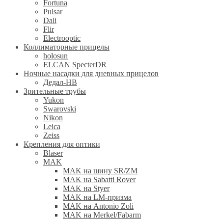
Fortuna
Pulsar
Dali
Flir
Electrooptic
Коллиматорные прицелы
holosun
ELCAN SpecterDR
Ночные насадки для дневных прицелов
Дедал-НВ
Зрительные трубы
Yukon
Swarovski
Nikon
Leica
Zeiss
Крепления для оптики
Blaser
MAK
MAK на шину SR/ZM
MAK на Sabatti Rover
MAK на Styer
MAK на LM-призма
MAK на Antonio Zoli
MAK на Merkel/Fabarm