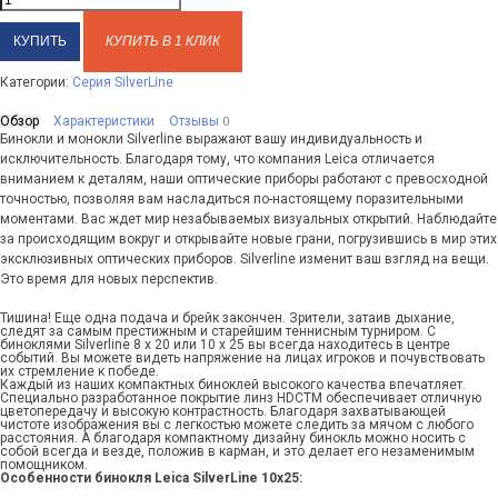
КУПИТЬ В 1 КЛИК
Категории:
Серия SilverLine
Обзор
Характеристики
Отзывы
0
Бинокли и монокли Silverline выражают вашу индивидуальность и
исключительность. Благодаря тому, что компания Leica отличается
вниманием к деталям, наши оптические приборы работают с превосходной
точностью, позволяя вам насладиться по-настоящему поразительными
моментами. Вас ждет мир незабываемых визуальных открытий. Наблюдайте
за происходящим вокруг и открывайте новые грани, погрузившись в мир этих
эксклюзивных оптических приборов. Silverline изменит ваш взгляд на вещи.
Это время для новых перспектив.
Тишина! Еще одна подача и брейк закончен. Зрители, затаив дыхание,
следят за самым престижным и старейшим теннисным турниром. С
биноклями Silverline 8 x 20 или 10 x 25 вы всегда находитесь в центре
событий. Вы можете видеть напряжение на лицах игроков и почувствовать
их стремление к победе.
Каждый из наших компактных биноклей высокого качества впечатляет.
Специально разработанное покрытие линз HDCTM обеспечивает отличную
цветопередачу и высокую контрастность. Благодаря захватывающей
чистоте изображения вы с легкостью можете следить за мячом с любого
расстояния. А благодаря компактному дизайну бинокль можно носить с
собой всегда и везде, положив в карман, и это делает его незаменимым
помощником.
Особенности бинокля Leica SilverLine 10x25: