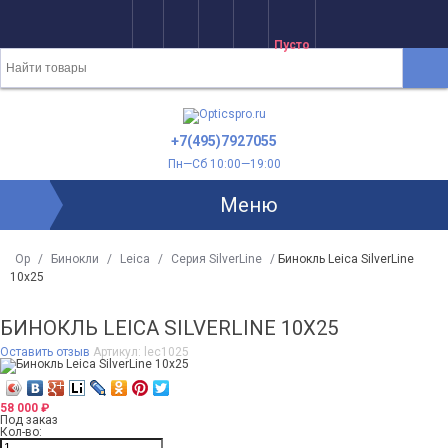
Пусто
+7(495)7927055
Пн—Сб 10:00—19:00
Меню
Op
/
Бинокли
/
Leica
/
Серия SilverLine
/
Бинокль Leica SilverLine
10x25
БИНОКЛЬ LEICA SILVERLINE 10X25
Оставить отзыв
Артикул:
lec1025
58 000
₽
Под заказ
Кол-во: