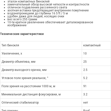
эталон компактных биноклей
замечательный обзор высокой четкости и контрастности
отличное подавление рассеянного света
азотная вставка предотвращает внутреннее помутнение
водонепроницаем до глубины 16.5 ft / 5 м
удобен даже для людей, носящих очки
вес всего 255 грамм
10-ти кратное увеличение обеспечивает детализированное
изображение
Технические характеристики
Тип бинокля
компактный
Увеличение, x
10
Диаметр объектива, мм
25
Диаметр выходного зрачка, мм
2.5
Угловое поле зрения реальное, °
5.2
Поле зрения на расстоянии 1000 м, м
91
Минимальная дистанция фокусировки, м
3.2
Оптический стабилизатор
нет
Тип призмы
Roof