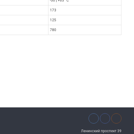
-30 | +63 °C
173
125
780
Ленинский проспект 39