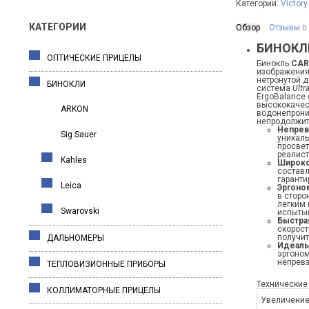
Категории:
Victory
КАТЕГОРИИ
Обзор
Отзывы
0
БИНОКЛЬ
ОПТИЧЕСКИЕ ПРИЦЕЛЫ
Бинокль
CAR
изображения
нетронутой д
БИНОКЛИ
система
Ultr
ErgoBalance
высококачес
ARKON
водонепрони
непродолжит
Непрев
Sig Sauer
уникал
просве
реалист
Kahles
Широко
составл
гаранти
Leica
Эргоно
в сторо
легким 
Swarovski
испыты
Быстра
скорост
получит
ДАЛЬНОМЕРЫ
Идеаль
эргоном
непревз
ТЕПЛОВИЗИОННЫЕ ПРИБОРЫ
Технические
КОЛЛИМАТОРНЫЕ ПРИЦЕЛЫ
Увеличени