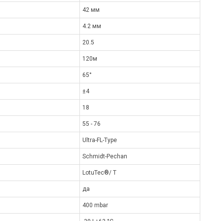
42 мм
4.2 мм
20.5
120м
65°
±4
18
55 - 76
Ultra-FL-Type
Schmidt-Pechan
LotuTec®/ T
да
400 mbar