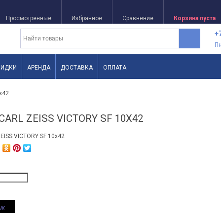
Просмотренные
Избранное
Сравнение
Корзина пуста
+
П
КИДКИ
АРЕНДА
ДОСТАВКА
ОПЛАТА
x42
ARL ZEISS VICTORY SF 10X42
ик