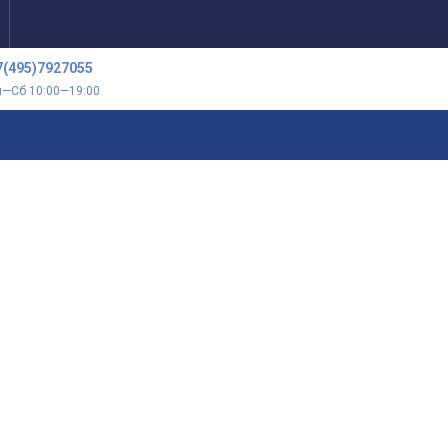
7(495)7927055
н—Сб 10:00—19:00