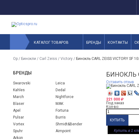
КАТАЛОГ ТОВАРОВ
БРЕНДЫ
КОНТАКТЫ
С
Op
/
Бинокли
/
Carl Zeiss
/
Victory
/
Бинокль CARL ZEISS VICTORY SF 10
БРЕНДЫ
БИНОКЛЬ C
Оставить отзыв
Swarovski
Leica
Kahles
Dedal
March
Nightforce
221 000
₽
Под заказ
Blaser
MAK
Кол-во:
Apel
Fortuna
Pulsar
Burris
Vortex
Shmidt&Bender
Купить в 1 кл
Spuhr
Aimpoint
Arkon