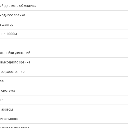
й диаметр объектива
ходного зрачка
 фактор
я на 1000м
астройки диоптрий
 выходного зрачка
ое расстояние
ива
 система
ие
 азотом
ицаемость