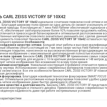
 CARL ZEISS VICTORY SF 10X42
L ZEISS VICTORY SF 10x42
идеальное сочетание первоклассной оптики и н
. Благодаря широкому полю зрения ни одна деталь не сможет ускользнуть 
икой природы. Конструкция из 7 линз
Field Flattener
обеспечивает идеальное и
a-FL
обеспечивает светопропускание более 92% позволяя продолжить набл
 отличается превосходной балансировкой и оптимальной расположением вс
твенных материалом позволило значительно уменьшить вес сделав данный 
цаемость позволяет биноклю
CARL ZEISS VICTORY SF 10x42
оставаться гер
ельного времени.
Особенности:
зойденное качество оптики.
Большой опыт работы и высокая квалификаци
ьный объектив
Ultra-FL
состоящий из 7-ми линз сверх чистых
Field Flattener
со с
тляющие покрытие, нанесенное на высококачественные фторсодержащие л
ичное изображение с максимальной цветопередачей полностью исключая и
е поле зрения.
Бинокли
CARL ZEISS VICTORY SF
применению самых соврем
яющие 120 метров для модели с 10-ти кратным увеличением и 148 метров 
рует четкое изображение без искажений по всему полю зрения.
мичная конструкция.
Уникальная конструкция
ErgoBalance
отличается прев
ну окуляра. Использование самых современных материалов позволило умен
в своем классе. Все эти особенности бинокля CARL ZEISS VICTORY SF позв
вая дискомфорта.
я фокусировка.
Благодаря новейшей технологии фокусировки
SMART FOCUS
ью. Оптимальное расположение кольца фокусировки позволяет удобно удерж
ь четкое изображение даже быстро движущихся объектов.
ное качество и долговечность.
Бинокль CARL ZEISS VICTORY SF представл
ичной конструкции и стильного дизайна. Применение самых современных т
ойденную надежность даже при работе экстремальных условиях.
 характеристики
е