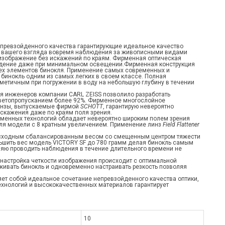
епревзойденного качества гарантирующие идеальное качество
от вашего взгляда вовремя наблюдения за живописными видами
зображение без искажений по краям. Фирменная оптическая
юдение даже при минимальном освещении.Фирменная конструкция
ех элементов бинокля. Применение самых современных и
бинокль одним из самых легких в своем классе. Полная
метичным при погружении в воду на небольшую глубину в течении
я инженеров компании CARL ZEISS позволило разработать
ветопропусканием более 92%. Фирменное многослойное
инзы, выпускаемые фирмой
SCHOTT
, гарантирую невероятно
скажения даже по краям поля зрения.
енных технологий обладает невероятно широким полем зрения
для модели с 8 кратным увеличением. Применение линз
Field Flattener
осходным сбалансированным весом со смещенным центром тяжести
ьшить вес модель VICTORY SF до 780 грамм делая бинокль самым
оляю проводить наблюдения в течение длительного времени не
настройка четкости изображения происходит с оптимальной
ивать бинокль и одновременно настраивать резкость позволяя
яет собой идеальное сочетание непревзойденного качества оптики,
ехнологий и высококачественных материалов гарантирует
10