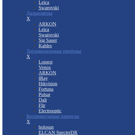
Leica
Swarovski
Дальномеры
X
ARKON
Leica
Swarovski
Sig Sauer
Kahles
Тепловизионные приборы
X
Longot
Venox
ARKON
IRay
Hikvision
Fortuna
Pulsar
Dali
Flir
Electrooptic
Коллиматорные прицелы
X
holosun
ELCAN SpecterDR