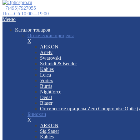
+7(495)7927055
Пн—Сб 10:00—19:00
Меню
Каталог товаров
Оптические прицелы
X
ARKON
Artelv
Swarovski
Schmidt & Bender
Kahles
Leica
Vortex
Burris
Nightforce
Dedal
Blaser
Оптические прицелы Zero Compromise Optic 
Бинокли
X
ARKON
Sig Sauer
Kahles