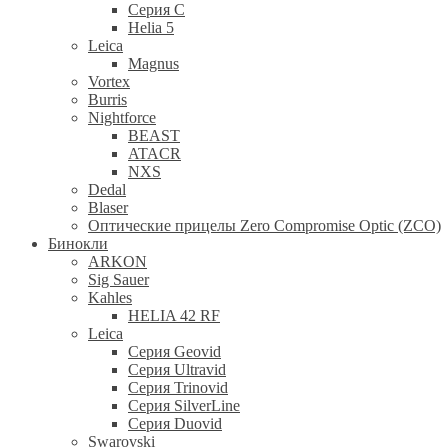
Серия С
Helia 5
Leica
Magnus
Vortex
Burris
Nightforce
BEAST
ATACR
NXS
Dedal
Blaser
Оптические прицелы Zero Compromise Optic (ZCO)
Бинокли
ARKON
Sig Sauer
Kahles
HELIA 42 RF
Leica
Серия Geovid
Серия Ultravid
Серия Trinovid
Серия SilverLine
Серия Duovid
Swarovski