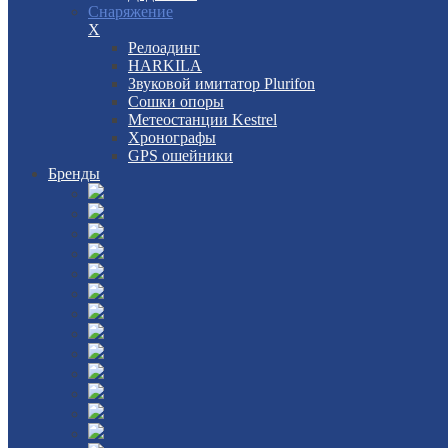
Снаряжение
X
Релоадинг
HARKILA
Звуковой имитатор Plurifon
Сошки опоры
Метеостанции Kestrel
Хронографы
GPS ошейники
Бренды