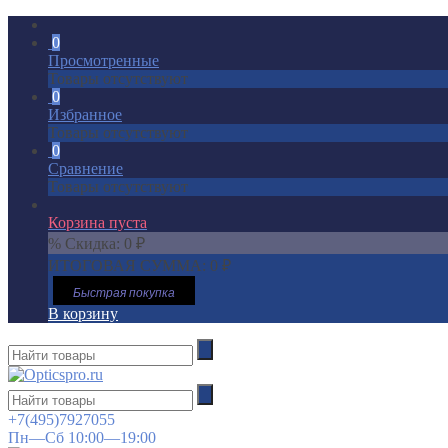
0
Просмотренные
Товары отсутствуют
0
Избранное
Товары отсутствуют
0
Сравнение
Товары отсутствуют
Корзина пуста
% Скидка:
0
₽
ИТОГОВАЯ СУММА:
0
₽
Быстрая покупка
В корзину
+7(495)7927055
Пн—Сб 10:00—19:00