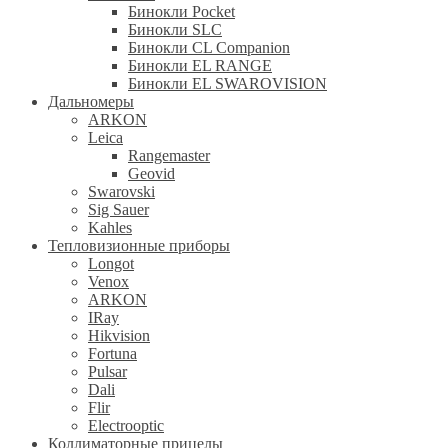
Бинокли Pocket
Бинокли SLC
Бинокли CL Companion
Бинокли EL RANGE
Бинокли EL SWAROVISION
Дальномеры
ARKON
Leica
Rangemaster
Geovid
Swarovski
Sig Sauer
Kahles
Тепловизионные приборы
Longot
Venox
ARKON
IRay
Hikvision
Fortuna
Pulsar
Dali
Flir
Electrooptic
Коллиматорные прицелы