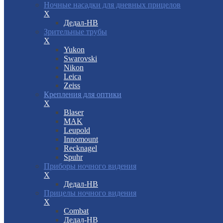
Ночные насадки для дневных прицелов
X
Дедал-НВ
Зрительные трубы
X
Yukon
Swarovski
Nikon
Leica
Zeiss
Крепления для оптики
X
Blaser
MAK
Leupold
Innomount
Recknagel
Spuhr
Приборы ночного видения
X
Дедал-НВ
Прицелы ночного видения
X
Combat
Дедал-НВ