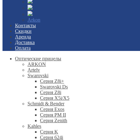
Arkon
Контакты
Скидки
Аренда
Доставка
Оплата
Оптические прицелы
ARKON
Artelv
Swarovski
Серия Z8i+
Swarovski Ds
Серия Z8i
Серия X5i/X5
Schmidt & Bender
Серия Exos
Серия PM II
Cерия Zenith
Kahles
Серия K
Серия 624i