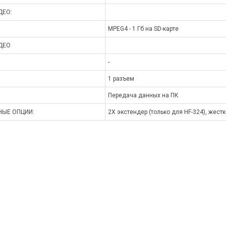
ДЕО:
MPEG4 - 1 Гб на SD-карте
ДЕО
-
1 разъем
Передача данных на ПК
ЫЕ ОПЦИИ:
2X экстендер (только для HF-324), жест