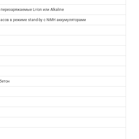
перезаряжаемые Li-Ion или Alkaline
часов в режиме stand-by с NiMH аккумуляторами
бетон