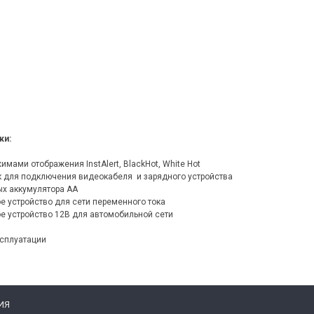
ки:
жимами отображения InstAlert, BlackHot, White Hot
 для подключения видеокабеля и зарядного устройства
ых аккумулятора АА
е устройство для сети переменного тока
ое устройство 12В для автомобильной сети
ксплуатации
ИЯ