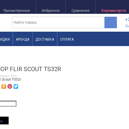
Просмотренные
Избранное
Сравнение
Корзина пуста
+
П
КИДКИ
АРЕНДА
ДОСТАВКА
ОПЛАТА
Р FLIR SCOUT TS32R
тикул:
fl-ts
ик