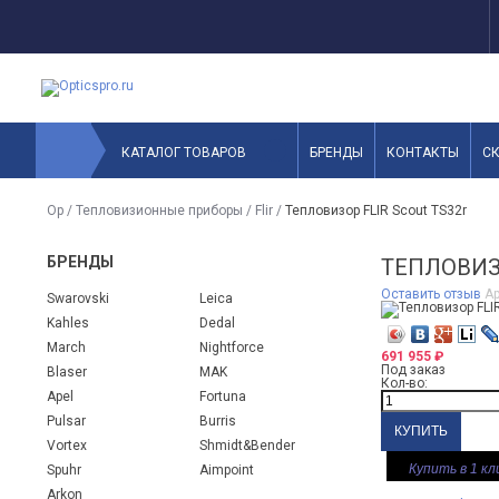
КАТАЛОГ ТОВАРОВ
БРЕНДЫ
КОНТАКТЫ
С
Op
/
Тепловизионные приборы
/
Flir
/
Тепловизор FLIR Scout TS32r
БРЕНДЫ
ТЕПЛОВИЗО
Оставить отзыв
Ар
Swarovski
Leica
Kahles
Dedal
March
Nightforce
691 955
₽
Под заказ
Blaser
MAK
Кол-во:
Apel
Fortuna
Pulsar
Burris
Vortex
Shmidt&Bender
Купить в 1 кл
Spuhr
Aimpoint
Arkon