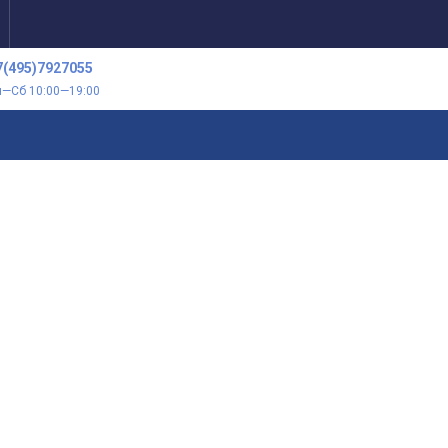
7(495)7927055
н—Сб 10:00—19:00