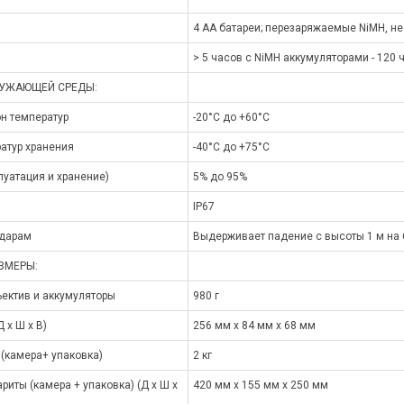
4 AA батареи; перезаряжаемые NiMH, не 
> 5 часов с NiMH аккумуляторами - 120 
РУЖАЮЩЕЙ СРЕДЫ:
н температур
-20°C до +60°C
атур хранения
-40°C до +75°C
луатация и хранение)
5% до 95%
IP67
ударам
Выдерживает падение с высоты 1 м на 
ЗМЕРЫ:
ъектив и аккумуляторы
980 г
 x Ш x В)
256 мм x 84 мм x 68 мм
 (камера+ упаковка)
2 кг
риты (камера + упаковка) (Д x Ш x
420 мм x 155 мм x 250 мм