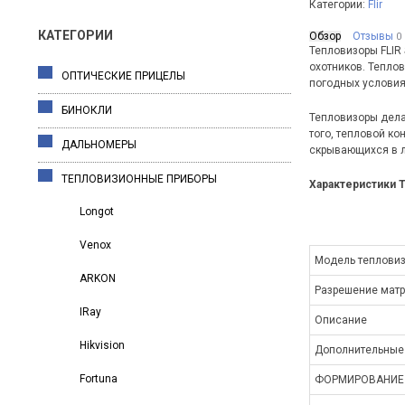
Категории:
Flir
КАТЕГОРИИ
Обзор
Отзывы
0
Тепловизоры FLIR
охотников. Тепло
ОПТИЧЕСКИЕ ПРИЦЕЛЫ
погодных условия
БИНОКЛИ
Тепловизоры дела
того, тепловой ко
ДАЛЬНОМЕРЫ
скрывающихся в л
ТЕПЛОВИЗИОННЫЕ ПРИБОРЫ
Характеристики Т
Longot
Venox
Модель теплови
ARKON
Разрешение мат
IRay
Описание
Hikvision
Дополнительные
Fortuna
ФОРМИРОВАНИЕ