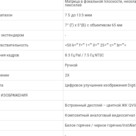
Матрица в фокальной плоскости, неохл
пикселей
иапазон
7.5 до 13.5 мкм
7° (Г) x 5°(В) с объективом 65 мм
X экстендером
-
увствительность
<50 k="" f="" 1="" 0="" 25="" c="" br="">
ния кадров
8.3 Гц Pal / 7.5 Гц NTSC
Ручной
чение
2X
ла
Цифровое улучшение изображения Digita
 ИЗОБРАЖЕНИЯ
Встроенный дисплей – цветной ЖК QV
Композитный аналоговый видеосигнал 
Белое горячее / черное горячее/InstAle
-