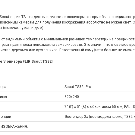
 Scout серии TS - надежные ручные тепловизоры, которые были специально 
визионным камерам для получения изображения абсолютно не нужен свет. Он
х (включая туман и дым).
ют видимыми объекты с минимальной разницей температуры на поверхности
нтраст практически невозможно замаскировать. Это значит, что в светлое в
истве деревьев или кустарников. Естественный камуфляж больше не сможет
епловизора FLIR Scout TS32r
зора
Scout TS32r Pro
рицы
320х240
7° (Г) x 5° (В) с объективом 65 мм, PAL - 8
 опции
Экстендер 2х (все модели кроме, TS32r/
 ИЗОБРАЖЕНИЯ: