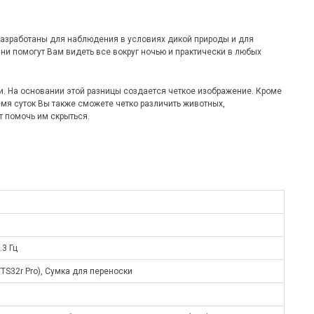
разработаны для наблюдения в условиях дикой природы и для
и помогут Вам видеть все вокруг ночью и практически в любых
. На основании этой разницы создается четкое изображение. Кроме
ремя суток Вы также сможете четко различить животных,
 помочь им скрыться.
.3 Гц
TS32r Pro), Сумка для переноски