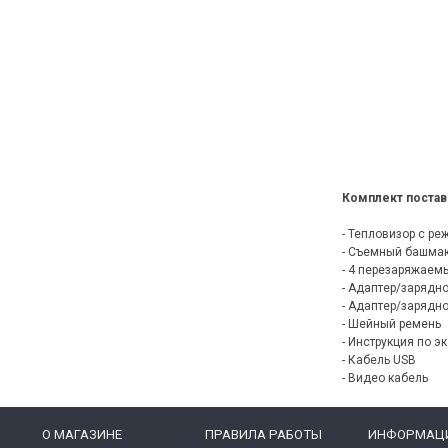
Комплект постав
- Тепловизор с ре
- Съемный башмак
- 4 перезаряжаем
- Адаптер/зарядно
- Адаптер/зарядн
- Шейный ремень
- Инструкция по э
- Кабель USB
- Видео кабель
O МАГАЗИНЕ
ПРАВИЛА РАБОТЫ
ИНФОРМАЦ