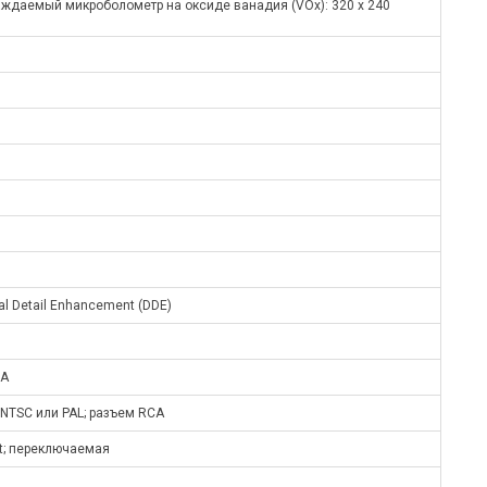
аждаемый микроболометр на оксиде ванадия (VOx): 320 x 240
l Detail Enhancement (DDE)
GA
NTSC или PAL; разъем RCA
rt; переключаемая