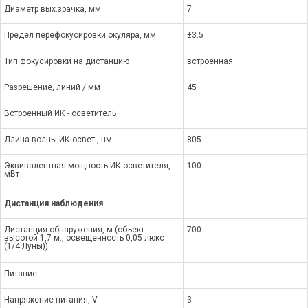
Диаметр вых.зрачка, мм
7
Предел перефокусировки окуляра, мм
±3.5
Тип фокусировки на дистанцию
встроенная
Разрешение, линий / мм
45
Встроенный ИК - осветитель
Длина волны ИК-освет., нм
805
Эквивалентная мощность ИК-осветителя,
100
мВт
Дистанция наблюдения
Дистанция обнаружения, м (объект
700
высотой 1,7 м., освещенность 0,05 люкс
(1/4 Луны))
Питание
Напряжение питания, V
3