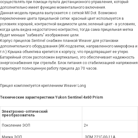
осуществлять при помощи пульта дистанционного управления, который
дополнительно имеет функцию моментального включения.
Данная модель прицела выпускается с сеткой Mil Dot. Возможно
переключение цвета прицельной сетки: красный цвет используется в
условиях хорошей, контрастной видимости цели; зеленый цвет - в условиях,
когда цель видна недостаточно контрастно, тогда сама прицельная метка
будет меньше "забивать" изображение цели.
Корпус прицелов Sentinel снабжен планкой Weaver для установки
дополнительного оборудования (ИК-подсветки, направленного микрофона и
т.п.) Крышка объектива крепится к корпусу, что предотвращает ее утерю.
Батарейный отсек расположен вертикально, это обеспечивает надежность
энергоснабжения при стрельбе. Блок питания со стабилизацией напряжения
гарантирует полноценную работу прицела до 70 часов.
Прицел комплектуется креплением Weaver Long
Технические характеристики Yukon Sentinel 4x60 Prism
Электронно-оптический
преобразователь
Поколение ЭОП
2+
Марка ЭОП
ЭПM 221Г-00-11А