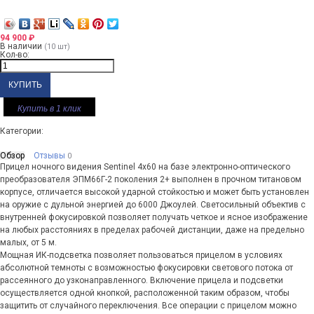
94 900
₽
В наличии
(10 шт)
Кол-во:
Купить в 1 клик
Категории:
Обзор
Отзывы
0
Прицел ночного видения Sentinel 4х60 на базе электронно-оптического
преобразователя ЭПМ66Г-2 поколения 2+ выполнен в прочном титановом
корпусе, отличается высокой ударной стойкостью и может быть установлен
на оружие с дульной энергией до 6000 Джоулей. Светосильный объектив с
внутренней фокусировкой позволяет получать четкое и ясное изображение
на любых расстояниях в пределах рабочей дистанции, даже на предельно
малых, от 5 м.
Мощная ИК-подсветка позволяет пользоваться прицелом в условиях
абсолютной темноты с возможностью фокусировки светового потока от
рассеянного до узконаправленного. Включение прицела и подсветки
осуществляется одной кнопкой, расположенной таким образом, чтобы
защитить от случайного переключения. Все операции с прицелом можно