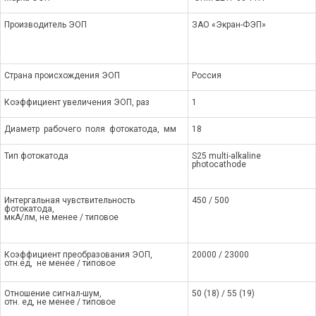
Производитель ЭОП
ЗАО «Экран-ФЭП»
Страна происхождения ЭОП
Россия
Коэффициент увеличения ЭОП, раз
1
Диаметр рабочего поля фотокатода, мм
18
Тип фотокатода
S25 multi-alkaline
photocathode
Интергальная чувствительность
450 / 500
фотокатода,
мкА/лм, не менее / типовое
Коэффициент преобразования ЭОП,
20000 / 23000
отн.ед, не менее / типовое
Отношение сигнал-шум,
50 (18) / 55 (19)
отн. ед, не менее / типовое