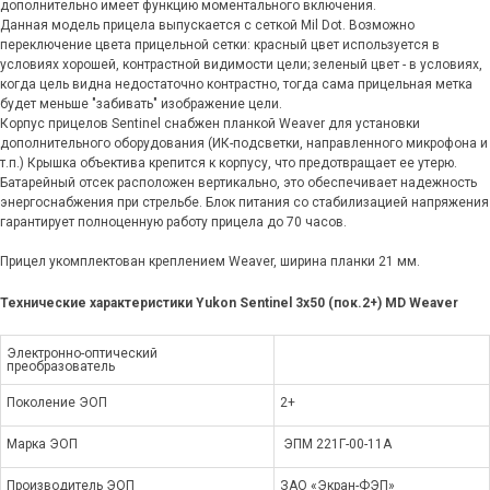
дополнительно имеет функцию моментального включения.
Данная модель прицела выпускается с сеткой Mil Dot. Возможно
переключение цвета прицельной сетки: красный цвет используется в
условиях хорошей, контрастной видимости цели; зеленый цвет - в условиях,
когда цель видна недостаточно контрастно, тогда сама прицельная метка
будет меньше "забивать" изображение цели.
Корпус прицелов Sentinel снабжен планкой Weaver для установки
дополнительного оборудования (ИК-подсветки, направленного микрофона и
т.п.) Крышка объектива крепится к корпусу, что предотвращает ее утерю.
Батарейный отсек расположен вертикально, это обеспечивает надежность
энергоснабжения при стрельбе. Блок питания со стабилизацией напряжения
гарантирует полноценную работу прицела до 70 часов.
Прицел укомплектован креплением Weaver, ширина планки 21 мм.
Технические характеристики Yukon Sentinel 3x50 (пок.2+) MD Weaver
Электронно-оптический
преобразователь
Поколение ЭОП
2+
Марка ЭОП
ЭПM 221Г-00-11А
Производитель ЭОП
ЗАО «Экран-ФЭП»