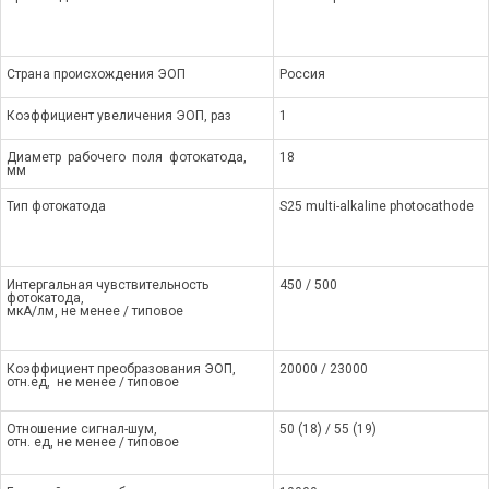
Страна происхождения ЭОП
Россия
Коэффициент увеличения ЭОП, раз
1
Диаметр рабочего поля фотокатода,
18
мм
Тип фотокатода
S25 multi-alkaline photocathode
Интергальная чувствительность
450 / 500
фотокатода,
мкА/лм, не менее / типовое
Коэффициент преобразования ЭОП,
20000 / 23000
отн.ед, не менее / типовое
Отношение сигнал-шум,
50 (18) / 55 (19)
отн. ед, не менее / типовое