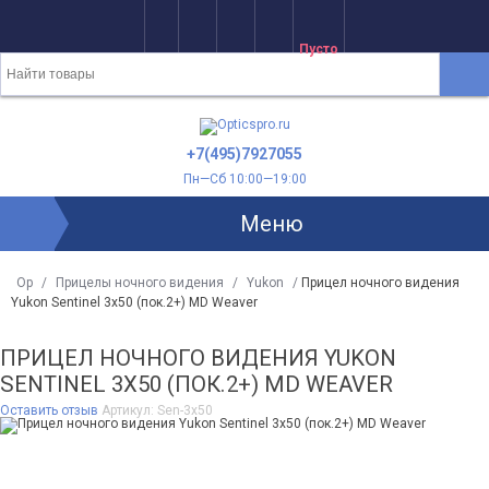
Пусто
+7(495)7927055
Пн—Сб 10:00—19:00
Меню
Op
/
Прицелы ночного видения
/
Yukon
/
Прицел ночного видения
Yukon Sentinel 3x50 (пок.2+) MD Weaver
ПРИЦЕЛ НОЧНОГО ВИДЕНИЯ YUKON
SENTINEL 3X50 (ПОК.2+) MD WEAVER
Оставить отзыв
Артикул:
Sen-3x50