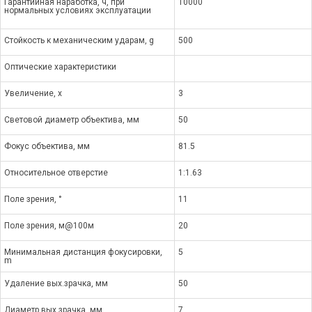
Гарантийная наработка, ч, при
10000
нормальных условиях эксплуатации
Стойкость к механическим ударам, g
500
Оптические характеристики
Увеличение, x
3
Световой диаметр объектива, мм
50
Фокус объектива, мм
81.5
Относительное отверстие
1:1.63
Поле зрения, °
11
Поле зрения, м@100м
20
Минимальная дистанция фокусировки,
5
m
Удаление вых.зрачка, мм
50
Диаметр вых.зрачка, мм
7