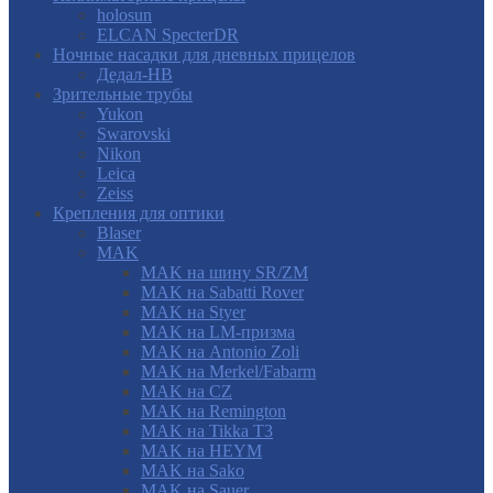
holosun
ELCAN SpecterDR
Ночные насадки для дневных прицелов
Дедал-НВ
Зрительные трубы
Yukon
Swarovski
Nikon
Leica
Zeiss
Крепления для оптики
Blaser
MAK
MAK на шину SR/ZM
MAK на Sabatti Rover
MAK на Styer
MAK на LM-призма
MAK на Antonio Zoli
MAK на Merkel/Fabarm
MAK на CZ
MAK на Remington
MAK на Tikka T3
MAK на HEYM
MAK на Sako
MAK на Sauer