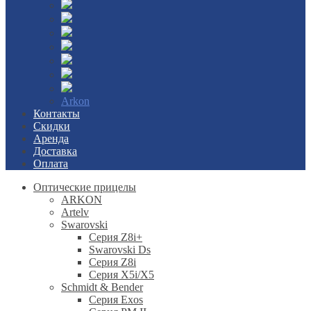
Arkon
Контакты
Скидки
Аренда
Доставка
Оплата
Оптические прицелы
ARKON
Artelv
Swarovski
Серия Z8i+
Swarovski Ds
Серия Z8i
Серия X5i/X5
Schmidt & Bender
Серия Exos