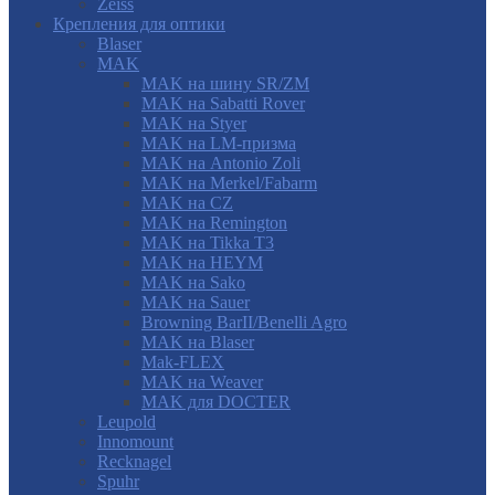
Zeiss
Крепления для оптики
Blaser
MAK
MAK на шину SR/ZM
MAK на Sabatti Rover
MAK на Styer
MAK на LM-призма
MAK на Antonio Zoli
MAK на Merkel/Fabarm
MAK на CZ
MAK на Remington
MAK на Tikka T3
MAK на HEYM
MAK на Sako
MAK на Sauer
Browning BarII/Benelli Agro
MAK на Blaser
Mak-FLEX
MAK на Weaver
MAK для DOCTER
Leupold
Innomount
Recknagel
Spuhr