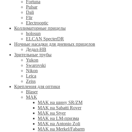
Fortuna
Pulsar
Dali
Flir
Electrooptic
Коллиматорные прицелы
holosun
ELCAN SpecterDR
Ночные насадки для дневных прицелов
Дедал-НВ
Зрительные трубы
Yukon
Swarovski
Nikon
Leica
Zeiss
Крепления для оптики
Blaser
MAK
MAK на шину SR/ZM
MAK на Sabatti Rover
MAK на Styer
MAK на LM-призма
MAK на Antonio Zoli
MAK на Merkel/Fabarm