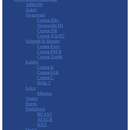
ARKON
Artelv
Swarovski
Серия Z8i+
Swarovski Ds
Серия Z8i
Серия X5i/X5
Schmidt & Bender
Серия Exos
Серия PM II
Cерия Zenith
Kahles
Серия K
Серия 624i
Серия С
Helia 5
Leica
Magnus
Vortex
Burris
Nightforce
BEAST
ATACR
NXS
Dedal