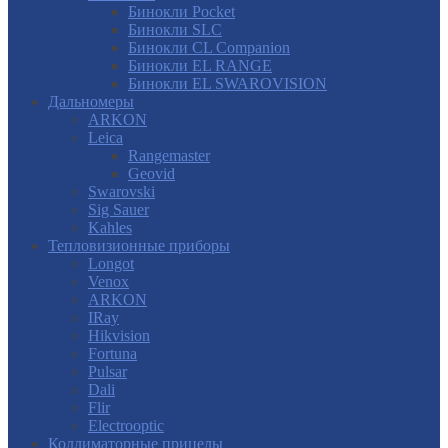
Бинокли Pocket
Бинокли SLC
Бинокли CL Companion
Бинокли EL RANGE
Бинокли EL SWAROVISION
Дальномеры
ARKON
Leica
Rangemaster
Geovid
Swarovski
Sig Sauer
Kahles
Тепловизионные приборы
Longot
Venox
ARKON
IRay
Hikvision
Fortuna
Pulsar
Dali
Flir
Electrooptic
Коллиматорные прицелы