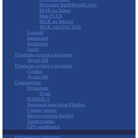
Browning BarII/Benelli Agro
MAK на Blaser
Mak-FLEX
MAK на Weaver
MAK для DOCTER
Leupold
Innomount
Recknagel
Spuhr
Приборы ночного видения
Дедал-НВ
Прицелы ночного видения
Combat
Дедал-НВ
Снаряжение
Релоадинг
Пули
HARKILA
Звуковой имитатор Plurifon
Сошки опоры
Метеостанции Kestrel
Хронографы
GPS ошейники
Оптические прицелы