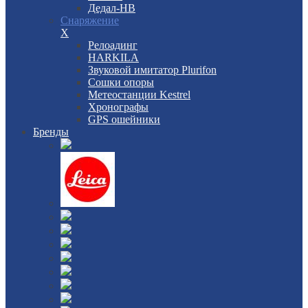
Дедал-НВ
Снаряжение
X
Релоадинг
HARKILA
Звуковой имитатор Plurifon
Сошки опоры
Метеостанции Kestrel
Хронографы
GPS ошейники
Бренды