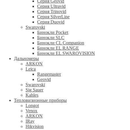
Серия Geovid
Серия Ultravid
Серия Trinovid
Серия SilverLine
Серия Duovid
Swarovski
Бинокли Pocket
Бинокли SLC
Бинокли CL Companion
Бинокли EL RANGE
Бинокли EL SWAROVISION
Дальномеры
ARKON
Leica
Rangemaster
Geovid
Swarovski
Sig Sauer
Kahles
Тепловизионные приборы
Longot
Venox
ARKON
IRay
Hikvision