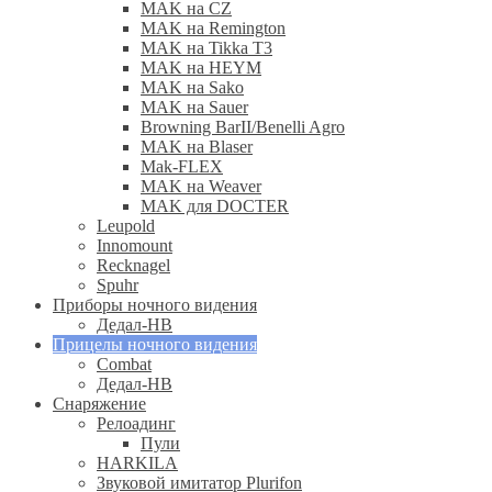
MAK на CZ
MAK на Remington
MAK на Tikka T3
MAK на HEYM
MAK на Sako
MAK на Sauer
Browning BarII/Benelli Agro
MAK на Blaser
Mak-FLEX
MAK на Weaver
MAK для DOCTER
Leupold
Innomount
Recknagel
Spuhr
Приборы ночного видения
Дедал-НВ
Прицелы ночного видения
Combat
Дедал-НВ
Снаряжение
Релоадинг
Пули
HARKILA
Звуковой имитатор Plurifon