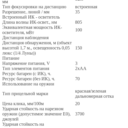
мм
Тип фокусировки на дистанцию
встроенная
Разрешение, линий / мм
35
Встроенный ИК - осветитель
Длина волны ИК-освет., нм
805
Эквивалентная мощность ИК-
100
осветителя, мВт
Дистанция наблюдения
Дистанция обнаружения, м (объект
высотой 1,7 м., освещенность 0,05
150
люкс (1/4 Луны))
Питание
Напряжение питания, V
3
Тип элементов питания
2xAA
Ресурс батареи (с ИК), ч.
Ресурс батареи (без ИК), ч.
70
Использование на оружии
красная/зеленая
Тип прицельной марки
дальномерная сетка
Цена клика, мм/100м
20
Ударная стойкость на нарезном
оружии (допустимое значение E0),
3700
джоулей
Ударная стойкость на