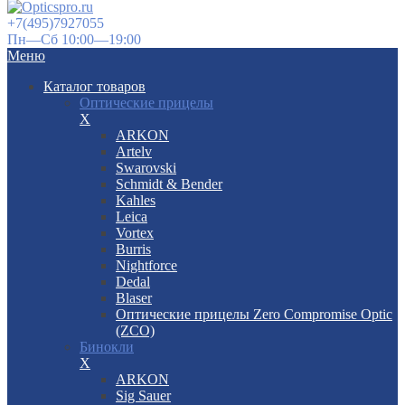
+7(495)7927055
Пн—Сб 10:00—19:00
Меню
Каталог товаров
Оптические прицелы
X
ARKON
Artelv
Swarovski
Schmidt & Bender
Kahles
Leica
Vortex
Burris
Nightforce
Dedal
Blaser
Оптические прицелы Zero Compromise Optic
(ZCO)
Бинокли
X
ARKON
Sig Sauer