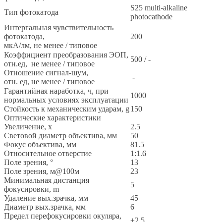
S25 multi-alkaline
Тип фотокатода
photocathode
Интергальная чувствительность
фотокатода,
200
мкА/лм, не менее / типовое
Коэффициент преобразования ЭОП,
500 / -
отн.ед, не менее / типовое
Отношение сигнал-шум,
-
отн. ед, не менее / типовое
Гарантийная наработка, ч, при
1000
нормальных условиях эксплуатации
Стойкость к механическим ударам, g
150
Оптические характеристики
Увеличение, x
2.5
Световой диаметр объектива, мм
50
Фокус объектива, мм
81.5
Относительное отверстие
1:1.6
Поле зрения, °
13
Поле зрения, м@100м
23
Минимальная дистанция
5
фокусировки, m
Удаление вых.зрачка, мм
45
Диаметр вых.зрачка, мм
6
Предел перефокусировки окуляра,
±2.5