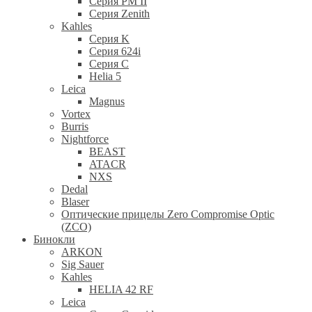
Серия PM II
Cерия Zenith
Kahles
Серия K
Серия 624i
Серия С
Helia 5
Leica
Magnus
Vortex
Burris
Nightforce
BEAST
ATACR
NXS
Dedal
Blaser
Оптические прицелы Zero Compromise Optic
(ZCO)
Бинокли
ARKON
Sig Sauer
Kahles
HELIA 42 RF
Leica