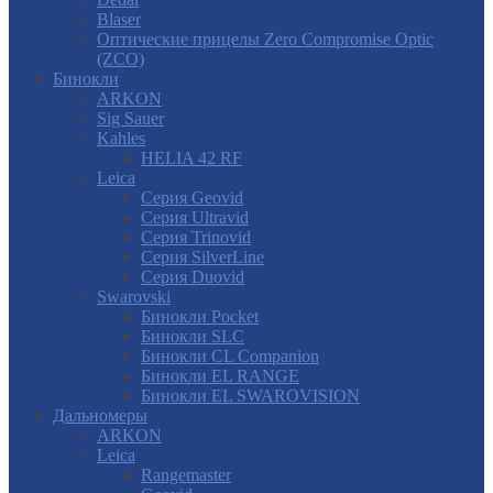
Blaser
Оптические прицелы Zero Compromise Optic
(ZCO)
Бинокли
ARKON
Sig Sauer
Kahles
HELIA 42 RF
Leica
Серия Geovid
Серия Ultravid
Серия Trinovid
Серия SilverLine
Серия Duovid
Swarovski
Бинокли Pocket
Бинокли SLC
Бинокли CL Companion
Бинокли EL RANGE
Бинокли EL SWAROVISION
Дальномеры
ARKON
Leica
Rangemaster