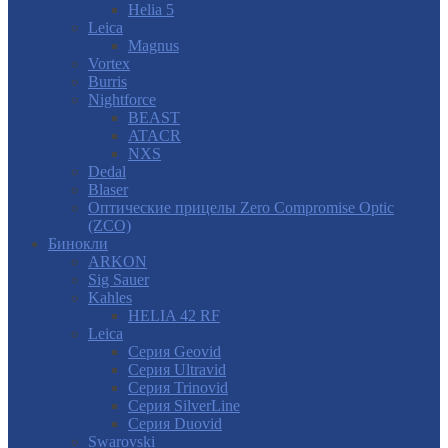
Helia 5
Leica
Magnus
Vortex
Burris
Nightforce
BEAST
ATACR
NXS
Dedal
Blaser
Оптические прицелы Zero Compromise Optic
(ZCO)
Бинокли
ARKON
Sig Sauer
Kahles
HELIA 42 RF
Leica
Серия Geovid
Серия Ultravid
Серия Trinovid
Серия SilverLine
Серия Duovid
Swarovski