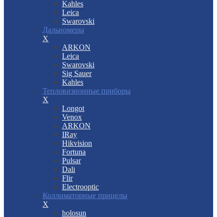
Kahles
Leica
Swarovski
Дальномеры
X
ARKON
Leica
Swarovski
Sig Sauer
Kahles
Тепловизионные приборы
X
Longot
Venox
ARKON
IRay
Hikvision
Fortuna
Pulsar
Dali
Flir
Electrooptic
Коллиматорные прицелы
X
holosun