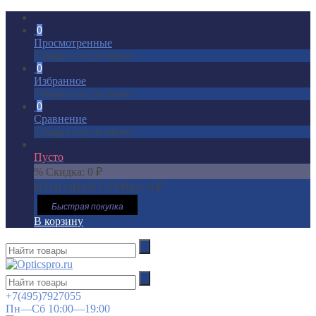
0
Просмотренные
Товары отсутствуют
0
Избранное
Товары отсутствуют
0
Сравнение
Товары отсутствуют
Пусто
% Скидка:
0
₽
ИТОГОВАЯ СУММА:
0
₽
Быстрая покупка
В корзину
+7(495)7927055
Пн—Сб 10:00—19:00