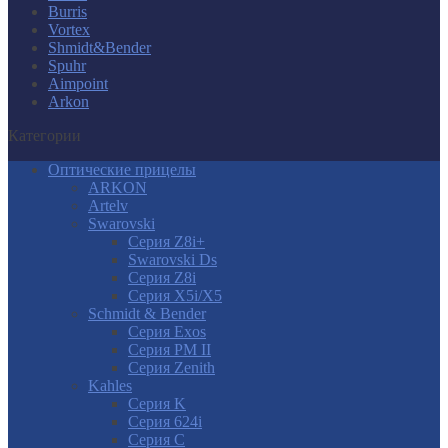
Burris
Vortex
Shmidt&Bender
Spuhr
Aimpoint
Arkon
Категории
Оптические прицелы
ARKON
Artelv
Swarovski
Серия Z8i+
Swarovski Ds
Серия Z8i
Серия X5i/X5
Schmidt & Bender
Серия Exos
Серия PM II
Cерия Zenith
Kahles
Серия K
Серия 624i
Серия С