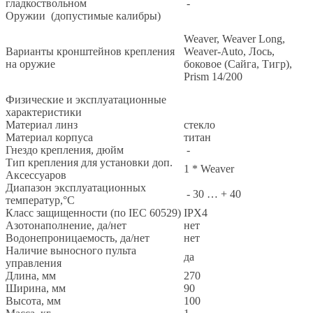
гладкоствольном
-
Оружии (допустимые калибры)
Weaver, Weaver Long,
Варианты кронштейнов крепления
Weaver-Auto, Лось,
на оружие
боковое (Сайга, Тигр),
Prism 14/200
Физические и эксплуатационные
характеристики
Материал линз
стекло
Материал корпуса
титан
Гнездо крепления, дюйм
-
Тип крепления для установки доп.
1 * Weaver
Аксессуаров
Диапазон эксплуатационных
- 30 … + 40
температур,°С
Класс защищенности (по IEC 60529)
IPX4
Азотонаполнение, да/нет
нет
Водонепроницаемость, да/нет
нет
Наличие выносного пульта
да
управления
Длина, мм
270
Ширина, мм
90
Высота, мм
100