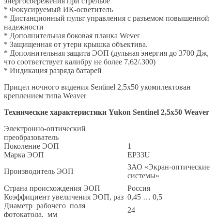
энергосбережения при стрельбе
* Фокусируемый ИК-осветитель
* Дистанционный пульт управления с разъемом повышенной
надежности
* Дополнительная боковая планка Wever
* Защищенная от утери крышка объектива.
* Дополнительная защита ЭОП (дульная энергия до 3700 Дж,
что соответствует калибру не более 7,62/.300)
* Индикация разряда батарей
Прицел ночного видения Sentinel 2,5х50 укомплектован
креплением типа Weaver
Технические характеристики Yukon Sentinel 2,5x50 Weaver
Электронно-оптический
преобразователь
Поколение ЭОП
1
Марка ЭОП
EP33U
ЗАО «Экран-оптические
Производитель ЭОП
системы»
Страна происхождения ЭОП
Россия
Коэффициент увеличения ЭОП, раз
0,45 … 0,5
Диаметр рабочего поля
24
фотокатода, мм