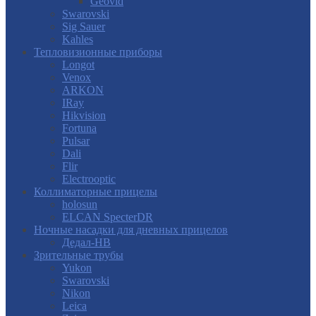
Geovid
Swarovski
Sig Sauer
Kahles
Тепловизионные приборы
Longot
Venox
ARKON
IRay
Hikvision
Fortuna
Pulsar
Dali
Flir
Electrooptic
Коллиматорные прицелы
holosun
ELCAN SpecterDR
Ночные насадки для дневных прицелов
Дедал-НВ
Зрительные трубы
Yukon
Swarovski
Nikon
Leica