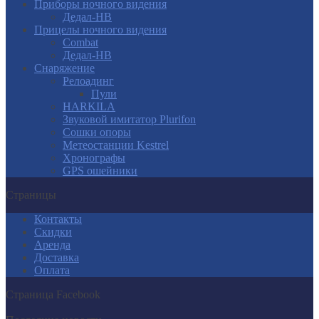
Приборы ночного видения
Дедал-НВ
Прицелы ночного видения
Combat
Дедал-НВ
Снаряжение
Релоадинг
Пули
HARKILA
Звуковой имитатор Plurifon
Сошки опоры
Метеостанции Kestrel
Хронографы
GPS ошейники
Страницы
Контакты
Скидки
Аренда
Доставка
Оплата
Страница Facebook