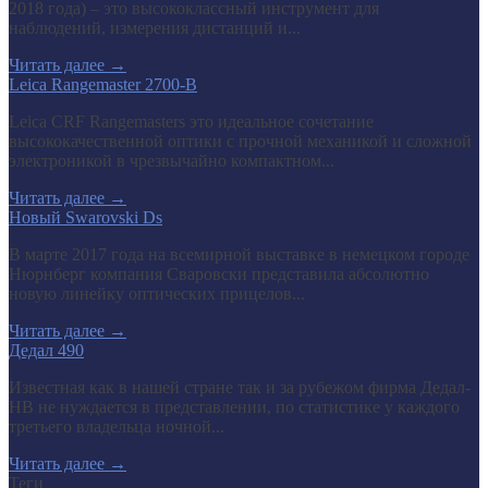
2018 года) – это высококлассный инструмент для
наблюдений, измерения дистанций и...
Читать далее
→
Leica Rangemaster 2700-B
Leica CRF Rangemasters это идеальное сочетание
высококачественной оптики с прочной механикой и сложной
электроникой в чрезвычайно компактном...
Читать далее
→
Новый Swarovski Ds
В марте 2017 года на всемирной выставке в немецком городе
Нюрнберг компания Сваровски представила абсолютно
новую линейку оптических прицелов...
Читать далее
→
Дедал 490
Известная как в нашей стране так и за рубежом фирма Дедал-
НВ не нуждается в представлении, по статистике у каждого
третьего владельца ночной...
Читать далее
→
Теги