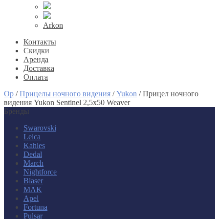
Arkon
Контакты
Скидки
Аренда
Доставка
Оплата
Op
/
Прицелы ночного видения
/
Yukon
/
Прицел ночного
видения Yukon Sentinel 2,5x50 Weaver
Бренды
Swarovski
Leica
Kahles
Dedal
March
Nightforce
Blaser
MAK
Apel
Fortuna
Pulsar