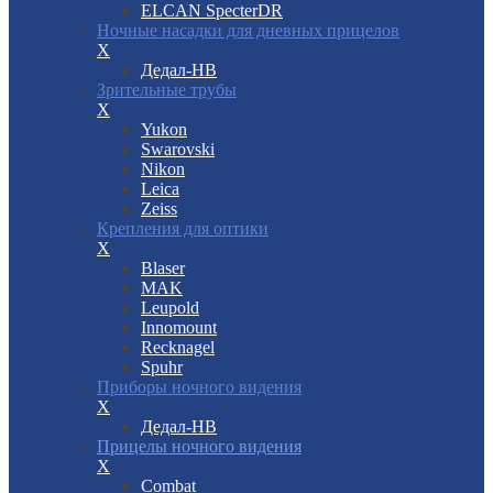
ELCAN SpecterDR
Ночные насадки для дневных прицелов
X
Дедал-НВ
Зрительные трубы
X
Yukon
Swarovski
Nikon
Leica
Zeiss
Крепления для оптики
X
Blaser
MAK
Leupold
Innomount
Recknagel
Spuhr
Приборы ночного видения
X
Дедал-НВ
Прицелы ночного видения
X
Combat