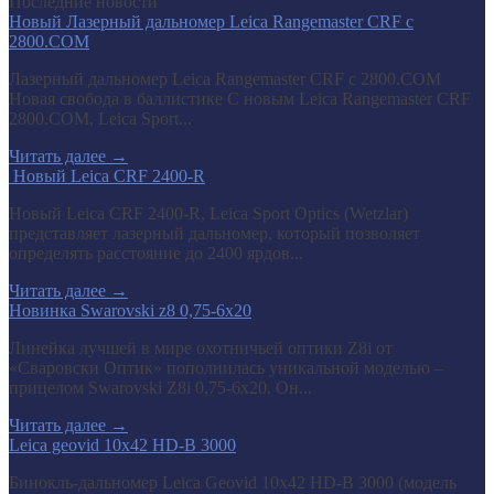
Последние новости
Новый Лазерный дальномер Leica Rangemaster CRF с
2800.COM
Лазерный дальномер Leica Rangemaster CRF с 2800.COM
Новая свобода в баллистике С новым Leica Rangemaster CRF
2800.COM, Leica Sport...
Читать далее
→
​ Новый Leica CRF 2400-R
Новый Leica CRF 2400-R, Leica Sport Optics (Wetzlar)
представляет лазерный дальномер, который позволяет
определять расстояние до 2400 ярдов...
Читать далее
→
Новинка Swarovski z8 0,75-6x20
Линейка лучшей в мире охотничьей оптики Z8i от
«Сваровски Оптик» пополнилась уникальной моделью –
прицелом Swarovski Z8i 0,75-6x20. Он...
Читать далее
→
Leica geovid 10x42 HD-B 3000
Бинокль-дальномер Leica Geovid 10x42 HD-В 3000 (модель