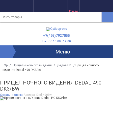
Пусто
+7(495)7927055
Пн—Сб 10:00—19:00
Меню
Op
/
Прицелы ночного видения
/
Дедал-НВ
/
Прицел ночного
видения Dedal-490-DK3/bw
ПРИЦЕЛ НОЧНОГО ВИДЕНИЯ DEDAL-490-
DK3/BW
Оставить отзыв
Артикул:
Ded-490bw