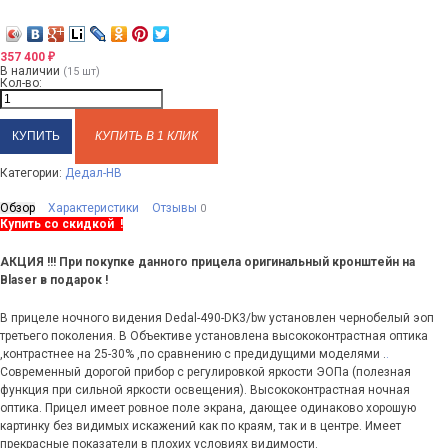
357 400
₽
В наличии
(15 шт)
Кол-во:
КУПИТЬ В 1 КЛИК
Категории:
Дедал-НВ
Обзор
Характеристики
Отзывы
0
Купить со скидкой !
АКЦИЯ !!! При покупке данного прицела оригинальный кронштейн на
Blaser в подарок !
В прицеле ночного видения Dedal-490-DK3/bw установлен чернобелый эоп
третьего поколения. В Объективе установлена высококонтрастная оптика
,контрастнее на 25-30% ,по сравнению с предидущими моделями .
.
Современный дорогой прибор с регулировкой яркости ЭОПа (полезная
функция при сильной яркости освещения). Высококонтрастная ночная
оптика. Прицел имеет ровное поле экрана, дающее одинаково хорошую
картинку без видимых искажений как по краям, так и в центре. Имеет
прекрасные показатели в плохих условиях видимости.