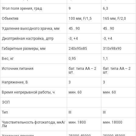
Угол поля зрения, град
9
6,3
Объектив
100 мм, F/1,5
165 мм, F/2,0
Удаление выходного зрачка, мм
45...90
45...90
Диоптрийная настройка, дптр
-3, +4
-3, +4
Габаритные размеры, мм
240х95х85
310х98х90
Вес, кг
0,95
1,1
Источник питания
бат. типа АА – 2
бат. типа АА – 2
шт.
шт.
Напряжение, В
3
3
Время непрерывной работы, ч
мин. 60
мин. 60
ЭОП
Тип
III
III
Чувствительность фотокатода, мкА/
мин. 1800
мин. 18000
Лм