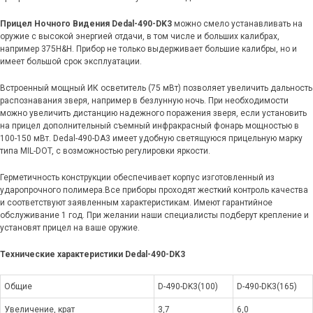
Прицел Ночного Видения Dedal-490-DK3
можно смело устанавливать на
оружие с высокой энергией отдачи, в том числе и больших калибрах,
например 375H&H. Прибор не только выдерживает большие калибры, но и
имеет большой срок эксплуатации.
Встроенный мощный ИК осветитель (75 мВт) позволяет увеличить дальность
распознавания зверя, например в безлунную ночь. При необходимости
можно увеличить дистанцию надежного поражения зверя, если установить
на прицел дополнительный съемный инфракрасный фонарь мощностью в
100-150 мВт. Dedal-490-DA3 имеет удобную светящуюся прицельную марку
типа MIL-DOT, с возможностью регулировки яркости.
Герметичность конструкции обеспечивает корпус изготовленный из
ударопрочного полимера.Все приборы проходят жесткий контроль качества
и соответствуют заявленным характеристикам. Имеют гарантийное
обслуживание 1 год. При желании наши специалисты подберут крепление и
установят прицел на ваше оружие.
Технические характеристики
Dedal-490-DK3
Общие
D-490-DK3(100)
D-490-DK3(165)
Увеличение, крат
3,7
6,0