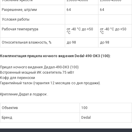
Усиление яркости
25000-45000
25000-45000
Разрешение, штр/мм
64
64
Условия работы
Рабочая температура
от -40 °C до +50
от -40 °C до +50
°C
°C
Относительная влажность, %
до 98
до 98
Комплектация прицела ночного видения
Dedal
-490-DK3 (100)
:
Прицел ночного видения Дедал-490-DK3 (100)
Встроенный мощный ИК осветитель 75 мВт
Кофр для переноски
Гарантийный талон (гарантия 12 месяцев со дня продажи).
Крепление Дедал в подарок .
Объектив
100
Бренд
Dedal