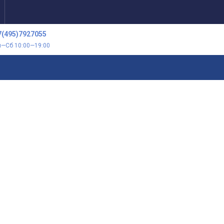
7(495)7927055
н—Сб 10:00—19:00