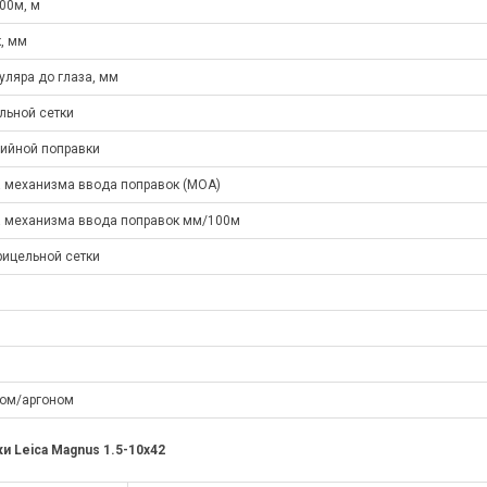
00м, м
, мм
уляра до глаза, мм
льной сетки
ийной поправки
а механизма ввода поправок (МОА)
а механизма ввода поправок мм/100м
ицельной сетки
том/аргоном
 Leica Magnus 1.5-10x42