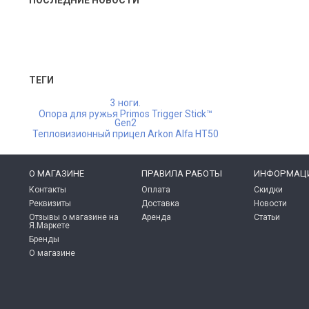
ПОСЛЕДНИЕ НОВОСТИ
ТЕГИ
3 ноги.
Опора для ружья Primos Trigger Stick™
Gen2
Тепловизионный прицел Arkon Alfa HT50
O МАГАЗИНЕ
ПРАВИЛА РАБОТЫ
ИНФОРМАЦ
Контакты
Оплата
Скидки
Реквизиты
Доставка
Новости
Отзывы о магазине на
Аренда
Статьи
Я.Маркете
Бренды
О магазине