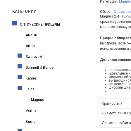
Категории:
Magnu
КАТЕГОРИИ
Обзор
Характер
Magnus 2.4–16x56
средних увеличен
ОПТИЧЕСКИЕ ПРИЦЕЛЫ
максимальному ув
ARKON
Прицел обладае
выстрела. Возможн
Artelv
использовании и 
Swarovski
Дополнительные 
Schmidt & Bender
классически
идеальные ха
диаметр объе
Kahles
выдающийся 
эффективнос
широкий диа
Leica
Magnus
Кратность, x
Vortex
Диаметр линзы о
Burris
Диаметр трубки 