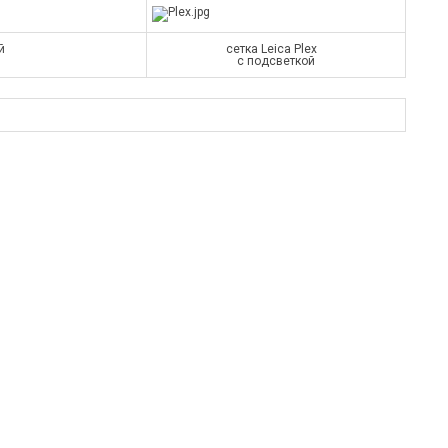
й
сетка Leica Plex
с подсветкой