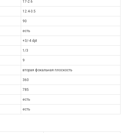
17-2.6
12.4-3.5
90
есть
+3/-4 dpt
1/3
9
вторая фокальная плоскость
360
785
есть
есть