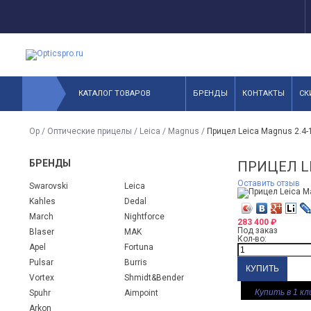
КАТАЛОГ ТОВАРОВ
БРЕНДЫ
КОНТАКТЫ
СК
Op
/
Оптические прицелы
/
Leica
/
Magnus
/
Прицел Leica Magnus 2.4-
БРЕНДЫ
ПРИЦЕЛ L
Оставить отзыв
Swarovski
Leica
Kahles
Dedal
March
Nightforce
283 400
₽
Под заказ
Blaser
MAK
Кол-во:
Apel
Fortuna
Pulsar
Burris
Vortex
Shmidt&Bender
Купить в 1 кл
Spuhr
Aimpoint
Arkon