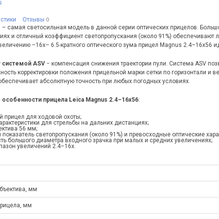
s
истики
Отзывы
0
 – самая светосильная модель в данной серии оптических прицелов. Больш
иях и отличный коэффициент светопропускания (около 91%) обеспечивают л
еличению –16х– 6.5-кратного оптического зума прицел Magnus 2.4–16x56 ид
т системой ASV
− компенсация снижения траектории пули. Система ASV позв
ость корректировки положения прицельной марки сетки по горизонтали и вер
обеспечивает абсолютную точность при любых погодных условиях.
особенности прицела Leica Magnus 2.4–16x56
:
й прицел для ходовой охоты;
рактеристики для стрельбы на дальних дистанциях;
ктива 56 мм;
показатель светопропускания (около 91%) и превосходные оптические хара
ть большого диаметра входного зрачка при малых и средних увеличениях;
пазон увеличений 2.4–16х.
бъектива, мм
прицела, мм