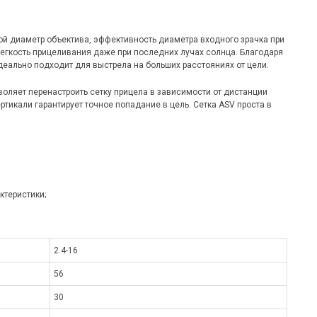
ой диаметр объектива, эффективность диаметра входного зрачка при
егкость прицеливания даже при последних лучах солнца. Благодаря
еально подходит для выстрела на больших расстояниях от цели.
оляет перенастроить сетку прицела в зависимости от дистанции
тикали гарантирует точное попадание в цель. Сетка ASV проста в
ктеристики;
2.4-16
56
30