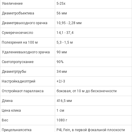
Увеличение
5-25х
Диаметробъектива
56 мм
Диаметрвыходного зрачка
10,95 - 2,28 мм
Сумеречноечисло
14,1 - 37,4
Полезрения на 100 м
5,3 - 1,5 м
Удалениевыходного зрачка
90 мм
Светопропускание
90%
Диаметртрубы
34 мм
Настройкадиоптрий
+2/-3
Отстройкаот параллакса
боковая, от 10 м до бесконечности
Длина
416,5 мм
Цена клика
1 см
Вес
1080 г
Прицельнаясетка
P4L Fein, в первой фокальной плоскости