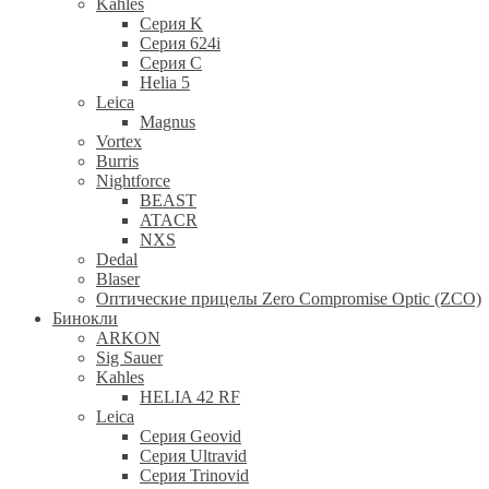
Kahles
Серия K
Серия 624i
Серия С
Helia 5
Leica
Magnus
Vortex
Burris
Nightforce
BEAST
ATACR
NXS
Dedal
Blaser
Оптические прицелы Zero Compromise Optic (ZCO)
Бинокли
ARKON
Sig Sauer
Kahles
HELIA 42 RF
Leica
Серия Geovid
Серия Ultravid
Серия Trinovid