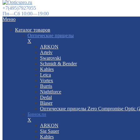
+7(495)7927055
Пн—Сб 10:00—19:00
Меню
Каталог товаров
Оптические прицелы
X
ARKON
Artelv
Swarovski
Schmidt & Bender
Kahles
Leica
Vortex
Burris
Nightforce
Dedal
Blaser
Оптические прицелы Zero Compromise Optic 
Бинокли
X
ARKON
Sig Sauer
Kahles