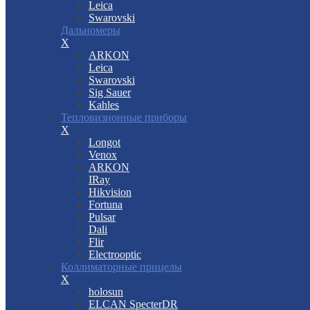
Leica
Swarovski
Дальномеры
X
ARKON
Leica
Swarovski
Sig Sauer
Kahles
Тепловизионные приборы
X
Longot
Venox
ARKON
IRay
Hikvision
Fortuna
Pulsar
Dali
Flir
Electrooptic
Коллиматорные прицелы
X
holosun
ELCAN SpecterDR