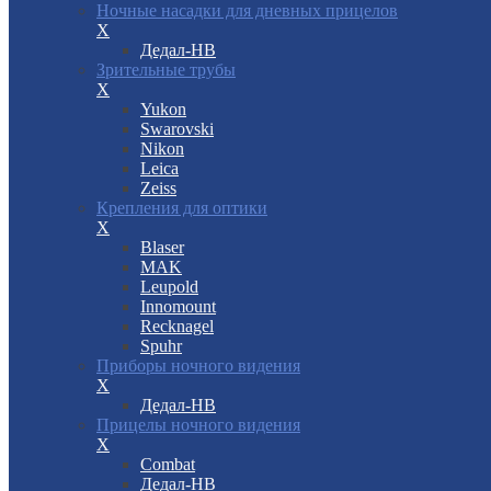
Ночные насадки для дневных прицелов
X
Дедал-НВ
Зрительные трубы
X
Yukon
Swarovski
Nikon
Leica
Zeiss
Крепления для оптики
X
Blaser
MAK
Leupold
Innomount
Recknagel
Spuhr
Приборы ночного видения
X
Дедал-НВ
Прицелы ночного видения
X
Combat
Дедал-НВ