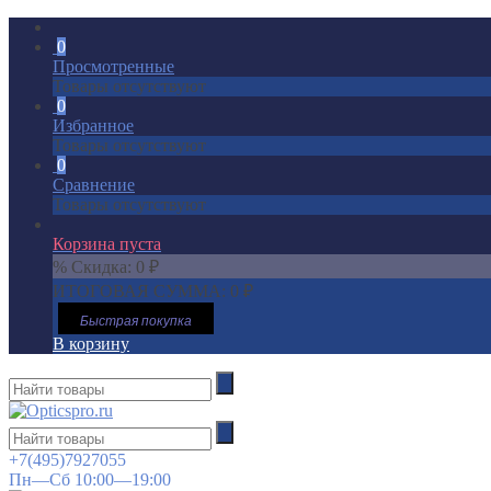
0
Просмотренные
Товары отсутствуют
0
Избранное
Товары отсутствуют
0
Сравнение
Товары отсутствуют
Корзина пуста
% Скидка:
0
₽
ИТОГОВАЯ СУММА:
0
₽
Быстрая покупка
В корзину
+7(495)7927055
Пн—Сб 10:00—19:00