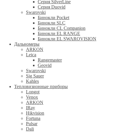
Серия SilverLine
Серия Duovid
Swarovski
Бинокли Pocket
Бинокли SLC
Бинокли CL Companion
Бинокли EL RANGE
Бинокли EL SWAROVISION
Дальномеры
ARKON
Leica
Rangemaster
Geovid
Swarovski
Sig Sauer
Kahles
Тепловизионные приборы
Longot
Venox
ARKON
IRay
Hikvision
Fortuna
Pulsar
Dali