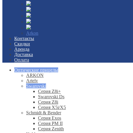
Arkon
Контакты
Скидки
Аренда
Доставка
Оплата
Оптические прицелы
ARKON
Artelv
Swarovski
Серия Z8i+
Swarovski Ds
Серия Z8i
Серия X5i/X5
Schmidt & Bender
Серия Exos
Серия PM II
Cерия Zenith