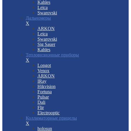
Kahles
Leica
Swarovski
Дальномеры
X
ARKON
Leica
Swarovski
Sig Sauer
Kahles
Тепловизионные приборы
X
Longot
Venox
ARKON
IRay
Hikvision
Fortuna
Pulsar
Dali
Flir
Electrooptic
Коллиматорные прицелы
X
holosun