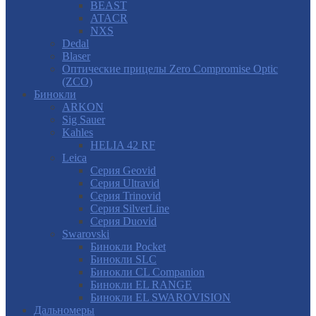
BEAST
ATACR
NXS
Dedal
Blaser
Оптические прицелы Zero Compromise Optic
(ZCO)
Бинокли
ARKON
Sig Sauer
Kahles
HELIA 42 RF
Leica
Серия Geovid
Серия Ultravid
Серия Trinovid
Серия SilverLine
Серия Duovid
Swarovski
Бинокли Pocket
Бинокли SLC
Бинокли CL Companion
Бинокли EL RANGE
Бинокли EL SWAROVISION
Дальномеры