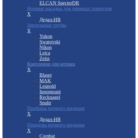
ELCAN SpecterDR
Ночные насадки для дневных прицелов
X
Дедал-НВ
Зрительные трубы
X
Yukon
Swarovski
Nikon
Leica
Zeiss
Крепления для оптики
X
Blaser
MAK
Leupold
Innomount
Recknagel
Spuhr
Приборы ночного видения
X
Дедал-НВ
Прицелы ночного видения
X
Combat