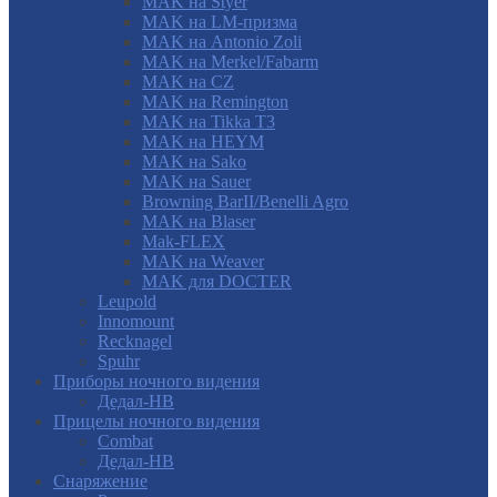
MAK на Styer
MAK на LM-призма
MAK на Antonio Zoli
MAK на Merkel/Fabarm
MAK на CZ
MAK на Remington
MAK на Tikka T3
MAK на HEYM
MAK на Sako
MAK на Sauer
Browning BarII/Benelli Agro
MAK на Blaser
Mak-FLEX
MAK на Weaver
MAK для DOCTER
Leupold
Innomount
Recknagel
Spuhr
Приборы ночного видения
Дедал-НВ
Прицелы ночного видения
Combat
Дедал-НВ
Снаряжение