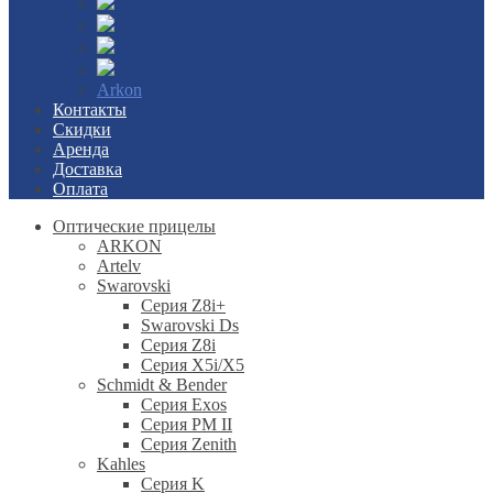
Arkon
Контакты
Скидки
Аренда
Доставка
Оплата
Оптические прицелы
ARKON
Artelv
Swarovski
Серия Z8i+
Swarovski Ds
Серия Z8i
Серия X5i/X5
Schmidt & Bender
Серия Exos
Серия PM II
Cерия Zenith
Kahles
Серия K