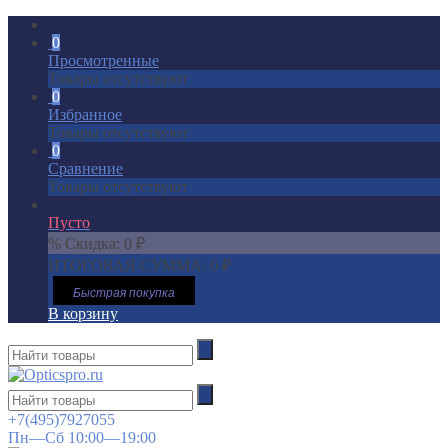
0
Просмотренные
Товары отсутствуют
0
Избранное
Товары отсутствуют
0
Сравнение
Товары отсутствуют
Пусто
% Скидка:
0
₽
ИТОГОВАЯ СУММА:
0
₽
Быстрая покупка
В корзину
+7(495)7927055
Пн—Сб 10:00—19:00