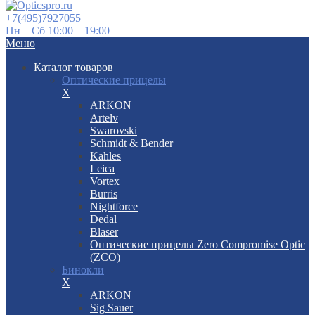
+7(495)7927055
Пн—Сб 10:00—19:00
Меню
Каталог товаров
Оптические прицелы
X
ARKON
Artelv
Swarovski
Schmidt & Bender
Kahles
Leica
Vortex
Burris
Nightforce
Dedal
Blaser
Оптические прицелы Zero Compromise Optic
(ZCO)
Бинокли
X
ARKON
Sig Sauer