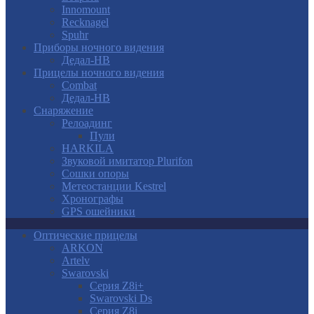
Innomount
Recknagel
Spuhr
Приборы ночного видения
Дедал-НВ
Прицелы ночного видения
Combat
Дедал-НВ
Снаряжение
Релоадинг
Пули
HARKILA
Звуковой имитатор Plurifon
Сошки опоры
Метеостанции Kestrel
Хронографы
GPS ошейники
Оптические прицелы
ARKON
Artelv
Swarovski
Серия Z8i+
Swarovski Ds
Серия Z8i