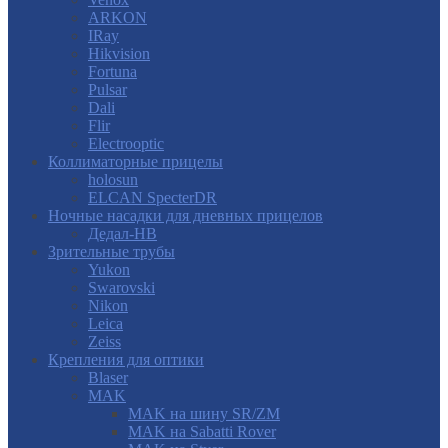
ARKON
IRay
Hikvision
Fortuna
Pulsar
Dali
Flir
Electrooptic
Коллиматорные прицелы
holosun
ELCAN SpecterDR
Ночные насадки для дневных прицелов
Дедал-НВ
Зрительные трубы
Yukon
Swarovski
Nikon
Leica
Zeiss
Крепления для оптики
Blaser
MAK
MAK на шину SR/ZM
MAK на Sabatti Rover