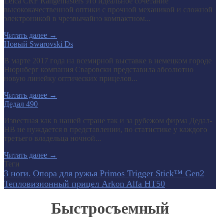
Leica CRF Rangemasters это идеальное сочетание
высококачественной оптики с прочной механикой и сложной
электроникой в чрезвычайно компактном...
Читать далее
→
Новый Swarovski Ds
В марте 2017 года на всемирной выставке в немецком городе
Нюрнберг компания Сваровски представила абсолютно
новую линейку оптических прицелов...
Читать далее
→
Дедал 490
Известная как в нашей стране так и за рубежом фирма Дедал-
НВ не нуждается в представлении, по статистике у каждого
третьего владельца ночной...
Читать далее
→
Теги
3 ноги.
Опора для ружья Primos Trigger Stick™ Gen2
Тепловизионный прицел Arkon Alfa HT50
Быстросъемный