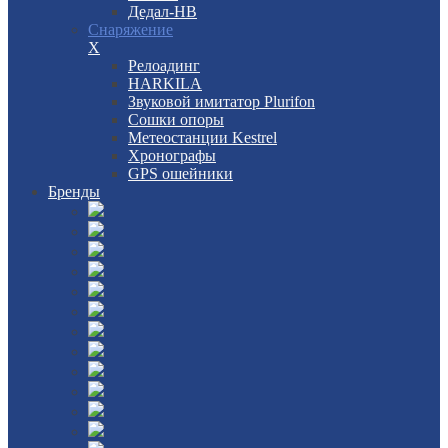
Дедал-НВ
Снаряжение
X
Релоадинг
HARKILA
Звуковой имитатор Plurifon
Сошки опоры
Метеостанции Kestrel
Хронографы
GPS ошейники
Бренды