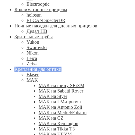
Electrooptic
Коллиматорные прицелы
holosun
ELCAN SpecterDR
Ночные насадки для дневных прицелов
Дедал-НВ
Зрительные трубы
Yukon
Swarovski
Nikon
Leica
Zeiss
Крепления для оптики
Blaser
MAK
MAK на шину SR/ZM
MAK на Sabatti Rover
MAK на Styer
MAK на LM-призма
MAK на Antonio Zoli
MAK на Merkel/Fabarm
MAK на CZ
MAK на Remington
MAK на Tikka T3
MAK на HEYM