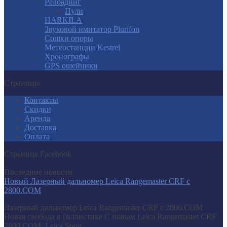
Релоадинг
Пули
HARKILA
Звуковой имитатор Plurifon
Сошки опоры
Метеостанции Kestrel
Хронографы
GPS ошейники
Страницы
Контакты
Скидки
Аренда
Доставка
Оплата
Страница Facebook
Последние новости
Новый Лазерный дальномер Leica Rangemaster CRF с
2800.COM
Лазерный дальномер Leica Rangemaster CRF с 2800.COM
Новая свобода в баллистике С новым Leica Rangemaster CRF
2800.COM, Leica Sport...