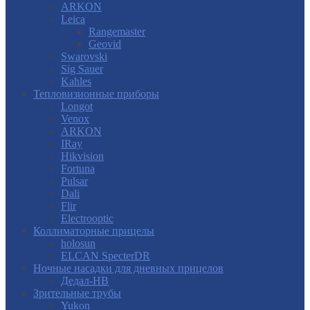
ARKON
Leica
Rangemaster
Geovid
Swarovski
Sig Sauer
Kahles
Тепловизионные приборы
Longot
Venox
ARKON
IRay
Hikvision
Fortuna
Pulsar
Dali
Flir
Electrooptic
Коллиматорные прицелы
holosun
ELCAN SpecterDR
Ночные насадки для дневных прицелов
Дедал-НВ
Зрительные трубы
Yukon