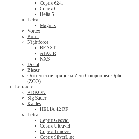
Серия 624i
Серия С
Helia 5
Leica
Magnus
Vortex
Burris
Nightforce
BEAST
ATACR
NXS
Dedal
Blaser
Оптические прицелы Zero Compromise Optic
(ZCO)
Бинокли
ARKON
Sig Sauer
Kahles
HELIA 42 RF
Leica
Серия Geovid
Серия Ultravid
Серия Trinovid
Серия SilverLine