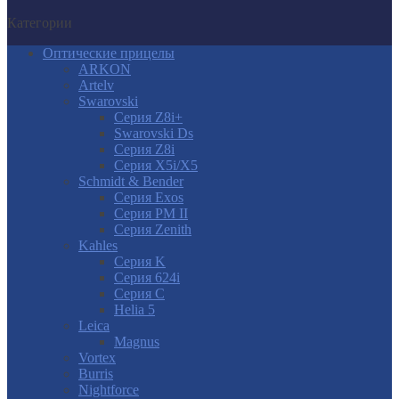
Категории
Оптические прицелы
ARKON
Artelv
Swarovski
Серия Z8i+
Swarovski Ds
Серия Z8i
Серия X5i/X5
Schmidt & Bender
Серия Exos
Серия PM II
Cерия Zenith
Kahles
Серия K
Серия 624i
Серия С
Helia 5
Leica
Magnus
Vortex
Burris
Nightforce