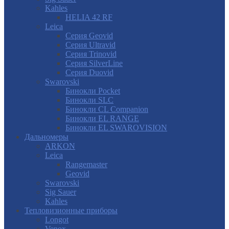
Kahles
HELIA 42 RF
Leica
Серия Geovid
Серия Ultravid
Серия Trinovid
Серия SilverLine
Серия Duovid
Swarovski
Бинокли Pocket
Бинокли SLC
Бинокли CL Companion
Бинокли EL RANGE
Бинокли EL SWAROVISION
Дальномеры
ARKON
Leica
Rangemaster
Geovid
Swarovski
Sig Sauer
Kahles
Тепловизионные приборы
Longot
Venox