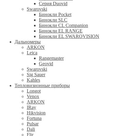
Серия Duovid
Swarovski
Бинокли Pocket
Бинокли SLC
Бинокли CL Companion
Бинокли EL RANGE
Бинокли EL SWAROVISION
Дальномеры
ARKON
Leica
Rangemaster
Geovid
Swarovski
Sig Sauer
Kahles
Тепловизионные приборы
Longot
Venox
ARKON
IRay
Hikvision
Fortuna
Pulsar
Dali
Flir