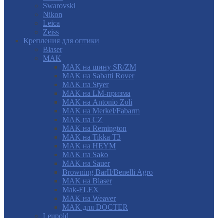
Swarovski
Nikon
Leica
Zeiss
Крепления для оптики
Blaser
MAK
MAK на шину SR/ZM
MAK на Sabatti Rover
MAK на Styer
MAK на LM-призма
MAK на Antonio Zoli
MAK на Merkel/Fabarm
MAK на CZ
MAK на Remington
MAK на Tikka T3
MAK на HEYM
MAK на Sako
MAK на Sauer
Browning BarII/Benelli Agro
MAK на Blaser
Mak-FLEX
MAK на Weaver
MAK для DOCTER
Leupold