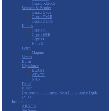
Серия X5i/X5
Schmidt & Bender
Серия Exos
Серия PM II
Cерия Zenith
Kahles
Серия K
Серия 624i
Серия С
Helia 5
Leica
Magnus
Vortex
Burris
Nightforce
BEAST
ATACR
NXS
Dedal
Blaser
Оптические прицелы Zero Compromise Optic
(ZCO)
Бинокли
ARKON
Sig Sauer