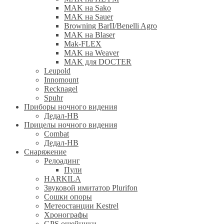
MAK на Sako
MAK на Sauer
Browning BarII/Benelli Agro
MAK на Blaser
Mak-FLEX
MAK на Weaver
MAK для DOCTER
Leupold
Innomount
Recknagel
Spuhr
Приборы ночного видения
Дедал-НВ
Прицелы ночного видения
Combat
Дедал-НВ
Снаряжение
Релоадинг
Пули
HARKILA
Звуковой имитатор Plurifon
Сошки опоры
Метеостанции Kestrel
Хронографы
GPS ошейники