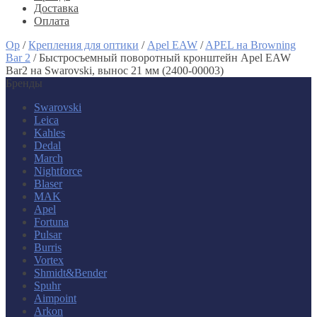
Доставка
Оплата
Op
/
Крепления для оптики
/
Apel EAW
/
APEL на Browning
Bar 2
/
Быстросъемный поворотный кронштейн Apel EAW
Bar2 на Swarovski, вынос 21 мм (2400-00003)
Бренды
Swarovski
Leica
Kahles
Dedal
March
Nightforce
Blaser
MAK
Apel
Fortuna
Pulsar
Burris
Vortex
Shmidt&Bender
Spuhr
Aimpoint
Arkon