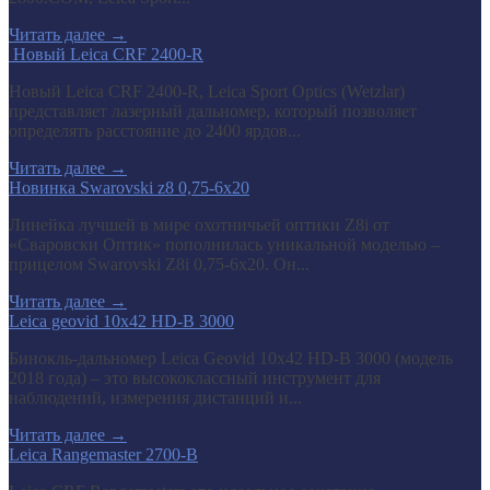
Читать далее
→
​ Новый Leica CRF 2400-R
Новый Leica CRF 2400-R, Leica Sport Optics (Wetzlar)
представляет лазерный дальномер, который позволяет
определять расстояние до 2400 ярдов...
Читать далее
→
Новинка Swarovski z8 0,75-6x20
Линейка лучшей в мире охотничьей оптики Z8i от
«Сваровски Оптик» пополнилась уникальной моделью –
прицелом Swarovski Z8i 0,75-6x20. Он...
Читать далее
→
Leica geovid 10x42 HD-B 3000
Бинокль-дальномер Leica Geovid 10x42 HD-В 3000 (модель
2018 года) – это высококлассный инструмент для
наблюдений, измерения дистанций и...
Читать далее
→
Leica Rangemaster 2700-B