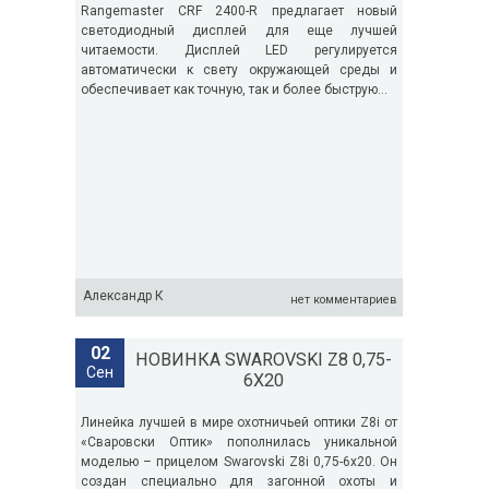
Rangemaster CRF 2400-R предлагает новый
рицелом Swarovski Z8i 0,75-6x20. Он...
наблюдений, измерения дистанций и...
светодиодный дисплей для еще лучшей
читаемости. Дисплей LED регулируется
итать далее
→
Читать далее
→
автоматически к свету окружающей среды и
обеспечивает как точную, так и более быструю...
Александр К
нет комментариев
02
НОВИНКА SWAROVSKI Z8 0,75-
Сен
6X20
Линейка лучшей в мире охотничьей оптики Z8i от
«Сваровски Оптик» пополнилась уникальной
моделью – прицелом Swarovski Z8i 0,75-6x20. Он
создан специально для загонной охоты и