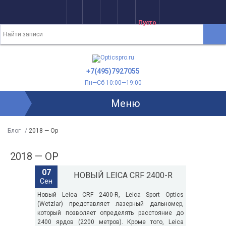
Пусто
+7(495)7927055
Пн—Сб 10:00—19:00
Меню
Блог
/
2018 — Op
2018 — OP
07
​ НОВЫЙ LEICA CRF 2400-R
Сен
ОВИНКА SWAROVSKI Z8 0,75-6X20
LEICA GEOVID 10X42 HD-B 3000
Новый Leica CRF 2400-R, Leica Sport Optics
(Wetzlar) представляет лазерный дальномер,
инейка лучшей в мире охотничьей
Бинокль-дальномер Leica Geovid 10x42
который позволяет определять расстояние до
птики Z8i от «Сваровски Оптик»
HD-В 3000 (модель 2018 года) – это
2400 ярдов (2200 метров). Кроме того, Leica
ополнилась уникальной моделью –
высококлассный инструмент для