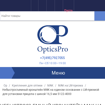
Пусто
+7(495)7927055
Пн—Сб 10:00—19:00
Меню
Op
/
Крепления для оптики
/
MAK
/
MAK на LM-призма
/
Небыстросъемный кронштейн MAK на едином основании с LM-призмой
для установки прицела с шиной 16,5 мм 5122-4000