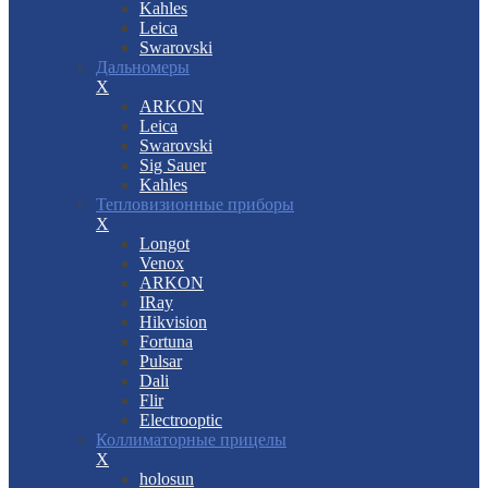
Kahles
Leica
Swarovski
Дальномеры
X
ARKON
Leica
Swarovski
Sig Sauer
Kahles
Тепловизионные приборы
X
Longot
Venox
ARKON
IRay
Hikvision
Fortuna
Pulsar
Dali
Flir
Electrooptic
Коллиматорные прицелы
X
holosun