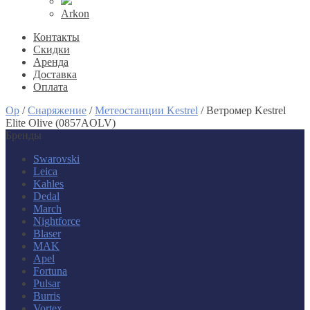
Arkon
Контакты
Скидки
Аренда
Доставка
Оплата
Op
/
Снаряжение
/
Метеостанции Kestrel
/
Ветромер Kestrel
Elite Olive (0857AOLV)
Бренды
Swarovski
Leica
Kahles
Dedal
March
Nightforce
Blaser
MAK
Apel
Fortuna
Pulsar
Burris
Vortex