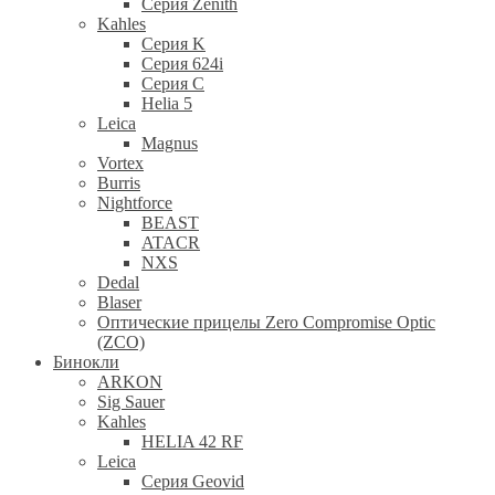
Cерия Zenith
Kahles
Серия K
Серия 624i
Серия С
Helia 5
Leica
Magnus
Vortex
Burris
Nightforce
BEAST
ATACR
NXS
Dedal
Blaser
Оптические прицелы Zero Compromise Optic
(ZCO)
Бинокли
ARKON
Sig Sauer
Kahles
HELIA 42 RF
Leica
Серия Geovid