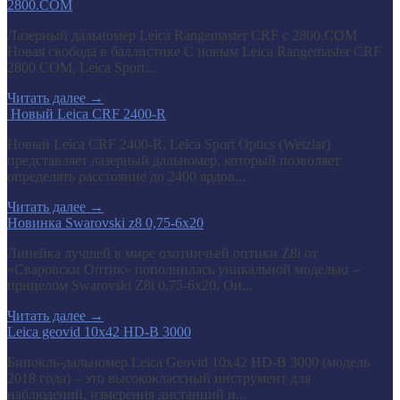
2800.COM
Лазерный дальномер Leica Rangemaster CRF с 2800.COM
Новая свобода в баллистике С новым Leica Rangemaster CRF
2800.COM, Leica Sport...
Читать далее
→
​ Новый Leica CRF 2400-R
Новый Leica CRF 2400-R, Leica Sport Optics (Wetzlar)
представляет лазерный дальномер, который позволяет
определять расстояние до 2400 ярдов...
Читать далее
→
Новинка Swarovski z8 0,75-6x20
Линейка лучшей в мире охотничьей оптики Z8i от
«Сваровски Оптик» пополнилась уникальной моделью –
прицелом Swarovski Z8i 0,75-6x20. Он...
Читать далее
→
Leica geovid 10x42 HD-B 3000
Бинокль-дальномер Leica Geovid 10x42 HD-В 3000 (модель
2018 года) – это высококлассный инструмент для
наблюдений, измерения дистанций и...