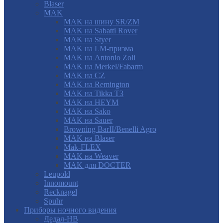
Blaser
MAK
MAK на шину SR/ZM
MAK на Sabatti Rover
MAK на Styer
MAK на LM-призма
MAK на Antonio Zoli
MAK на Merkel/Fabarm
MAK на CZ
MAK на Remington
MAK на Tikka T3
MAK на HEYM
MAK на Sako
MAK на Sauer
Browning BarII/Benelli Agro
MAK на Blaser
Mak-FLEX
MAK на Weaver
MAK для DOCTER
Leupold
Innomount
Recknagel
Spuhr
Приборы ночного видения
Дедал-НВ