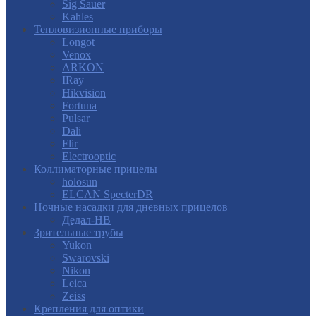
Sig Sauer
Kahles
Тепловизионные приборы
Longot
Venox
ARKON
IRay
Hikvision
Fortuna
Pulsar
Dali
Flir
Electrooptic
Коллиматорные прицелы
holosun
ELCAN SpecterDR
Ночные насадки для дневных прицелов
Дедал-НВ
Зрительные трубы
Yukon
Swarovski
Nikon
Leica
Zeiss
Крепления для оптики