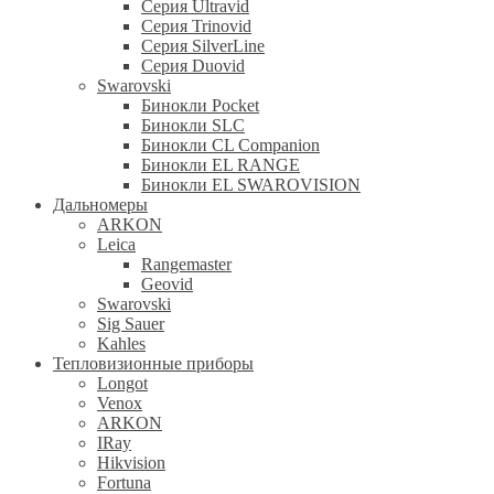
Серия Ultravid
Серия Trinovid
Серия SilverLine
Серия Duovid
Swarovski
Бинокли Pocket
Бинокли SLC
Бинокли CL Companion
Бинокли EL RANGE
Бинокли EL SWAROVISION
Дальномеры
ARKON
Leica
Rangemaster
Geovid
Swarovski
Sig Sauer
Kahles
Тепловизионные приборы
Longot
Venox
ARKON
IRay
Hikvision
Fortuna