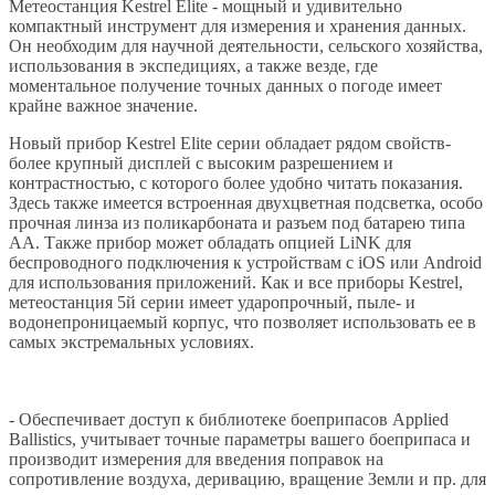
Метеостанция Kestrel Elite - мощный и удивительно
компактный инструмент для измерения и хранения данных.
Он необходим для научной деятельности, сельского хозяйства,
использования в экспедициях, а также везде, где
моментальное получение точных данных о погоде имеет
крайне важное значение.
Новый прибор Kestrel Elite серии обладает рядом свойств-
более крупный дисплей с высоким разрешением и
контрастностью, с которого более удобно читать показания.
Здесь также имеется встроенная двухцветная подсветка, особо
прочная линза из поликарбоната и разъем под батарею типа
АА. Также прибор может обладать опцией LiNK для
беспроводного подключения к устройствам с iOS или Android
для использования приложений. Как и все приборы Kestrel,
метеостанция 5й серии имеет ударопрочный, пыле- и
водонепроницаемый корпус, что позволяет использовать ее в
самых экстремальных условиях.
- Обеспечивает доступ к библиотеке боеприпасов Applied
Ballistics, учитывает точные параметры вашего боеприпаса и
производит измерения для введения поправок на
сопротивление воздуха, деривацию, вращение Земли и пр. для