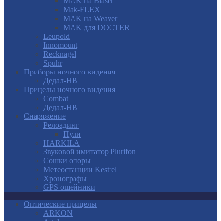
MAK на Blaser
Mak-FLEX
MAK на Weaver
MAK для DOCTER
Leupold
Innomount
Recknagel
Spuhr
Приборы ночного видения
Дедал-НВ
Прицелы ночного видения
Combat
Дедал-НВ
Снаряжение
Релоадинг
Пули
HARKILA
Звуковой имитатор Plurifon
Сошки опоры
Метеостанции Kestrel
Хронографы
GPS ошейники
Оптические прицелы
ARKON