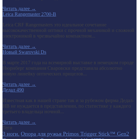
Читать далее
→
Leica Rangemaster 2700-B
Leica CRF Rangemasters это идеальное сочетание
высококачественной оптики с прочной механикой и сложной
электроникой в чрезвычайно компактном...
Читать далее
→
Новый Swarovski Ds
В марте 2017 года на всемирной выставке в немецком городе
Нюрнберг компания Сваровски представила абсолютно
новую линейку оптических прицелов...
Читать далее
→
Дедал 490
Известная как в нашей стране так и за рубежом фирма Дедал-
НВ не нуждается в представлении, по статистике у каждого
третьего владельца ночной...
Читать далее
→
Теги
3 ноги.
Опора для ружья Primos Trigger Stick™ Gen2