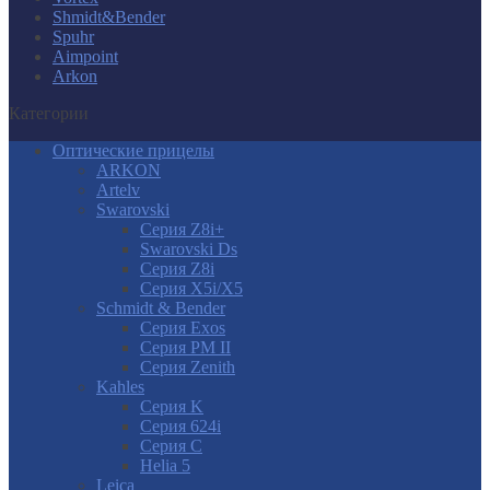
Shmidt&Bender
Spuhr
Aimpoint
Arkon
Категории
Оптические прицелы
ARKON
Artelv
Swarovski
Серия Z8i+
Swarovski Ds
Серия Z8i
Серия X5i/X5
Schmidt & Bender
Серия Exos
Серия PM II
Cерия Zenith
Kahles
Серия K
Серия 624i
Серия С
Helia 5
Leica