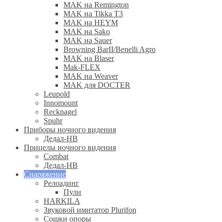
MAK на Remington
MAK на Tikka T3
MAK на HEYM
MAK на Sako
MAK на Sauer
Browning BarII/Benelli Agro
MAK на Blaser
Mak-FLEX
MAK на Weaver
MAK для DOCTER
Leupold
Innomount
Recknagel
Spuhr
Приборы ночного видения
Дедал-НВ
Прицелы ночного видения
Combat
Дедал-НВ
Снаряжение
Релоадинг
Пули
HARKILA
Звуковой имитатор Plurifon
Сошки опоры