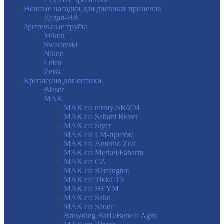
Ночные насадки для дневных прицелов
Дедал-НВ
Зрительные трубы
Yukon
Swarovski
Nikon
Leica
Zeiss
Крепления для оптики
Blaser
MAK
MAK на шину SR/ZM
MAK на Sabatti Rover
MAK на Styer
MAK на LM-призма
MAK на Antonio Zoli
MAK на Merkel/Fabarm
MAK на CZ
MAK на Remington
MAK на Tikka T3
MAK на HEYM
MAK на Sako
MAK на Sauer
Browning BarII/Benelli Agro