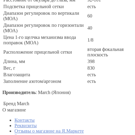
Подсветка прицельной сетки
есть
Диапазон регулировок по вертикали
60
(МОА)
Диапазон регулировок по горизонтали
40
(МОА)
Цена 1-го щелчка механизма ввода
1/8
поправок (МОА)
вторая фокальная
Расположение прицельной сетки
плоскость
Длина, мм
398
Вес, г
830
Влагозащита
есть
Заполнение азотом/аргоном
есть
Производитель
: March (Япония)
Бренд
March
O магазине
Контакты
Реквизиты
Отзывы о магазине на Я.Маркете