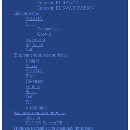
Бинокли EL RANGE
Бинокли EL SWAROVISION
Дальномеры
ARKON
Leica
Rangemaster
Geovid
Swarovski
Sig Sauer
Kahles
Тепловизионные приборы
Longot
Venox
ARKON
IRay
Hikvision
Fortuna
Pulsar
Dali
Flir
Electrooptic
Коллиматорные прицелы
holosun
ELCAN SpecterDR
Ночные насадки для дневных прицелов