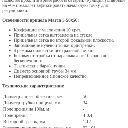
позволяя продлить время работы батареи. Функция установки
на «0» позволяет зафиксировать начальную точку для
регулировки.
Особенности прицела March 5-50x56:
Коэффициент увеличения 10 крат.
Прицельная сетка вытравлена на стекле
Прицельная сетка во второй фокальной плоскости.
Запоминание нулевой точки пристрелки.
4 режима подсветки центральной точки.
Боковая отстройка от параллакса от 10 ярдов до
бесконечности.
Тактические барабанчики.
Диаметр основной трубы 34 мм.
Непревзойденное Японское качество.
Технические характеристики:
Диаметр линзы объектива, мм
56
Диаметр трубки прицела, мм
34
Поле зрения на 100м, м
-
Поле зрения, °
4-0.4
Выходной зрачок, мм
1.12
Расстояние от окуляра до глаза, мм
92-101