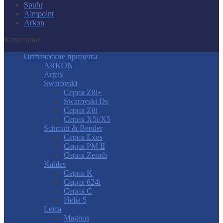
Spuhr
Aimpoint
Arkon
Категории
Оптические прицелы
ARKON
Artelv
Swarovski
Серия Z8i+
Swarovski Ds
Серия Z8i
Серия X5i/X5
Schmidt & Bender
Серия Exos
Серия PM II
Cерия Zenith
Kahles
Серия K
Серия 624i
Серия С
Helia 5
Leica
Magnus