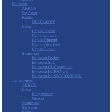
Бинокли
ARKON
Sig Sauer
Kahles
HELIA 42 RF
Leica
Серия Geovid
Серия Ultravid
Серия Trinovid
Серия SilverLine
Серия Duovid
Swarovski
Бинокли Pocket
Бинокли SLC
Бинокли CL Companion
Бинокли EL RANGE
Бинокли EL SWAROVISION
Дальномеры
ARKON
Leica
Rangemaster
Geovid
Swarovski
Sig Sauer
Kahles