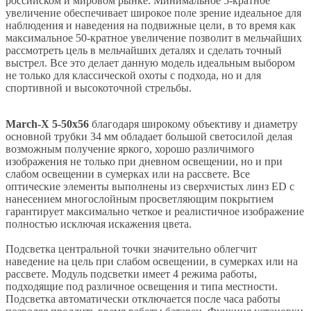
российском и мировом рынке. Минимальное 5-кратное
увеличение обеспечивает широкое поле зрение идеальное для
наблюдения и наведения на подвижные цели, в то время как
максимальное 50-кратное увеличение позволит в мельчайших
рассмотреть цель в мельчайших деталях и сделать точный
выстрел. Все это делает данную модель идеальным выбором
не только для классической охоты с подхода, но и для
спортивной и высокоточной стрельбы.
March-X 5-50х56
благодаря широкому объективу и диаметру
основной трубки 34 мм обладает большой светосилой делая
возможным получение яркого, хорошо различимого
изображения не только при дневном освещении, но и при
слабом освещении в сумерках или на рассвете. Все
оптические элементы выполнены из сверхчистых линз ED с
нанесением многослойным просветляющим покрытием
гарантирует максимально четкое и реалистичное изображение
полностью исключая искажения цвета.
Подсветка центральной точки значительно облегчит
наведение на цель при слабом освещении, в сумерках или на
рассвете. Модуль подсветки имеет 4 режима работы,
подходящие под различное освещения и типа местности.
Подсветка автоматически отключается после часа работы