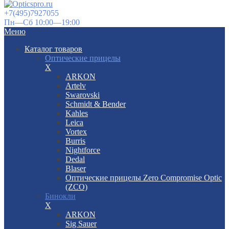
+7(495)7927055
Пн—Сб 10:00—19:00
Меню
Каталог товаров
Оптические прицелы
X
ARKON
Artelv
Swarovski
Schmidt & Bender
Kahles
Leica
Vortex
Burris
Nightforce
Dedal
Blaser
Оптические прицелы Zero Compromise Optic
(ZCO)
Бинокли
X
ARKON
Sig Sauer