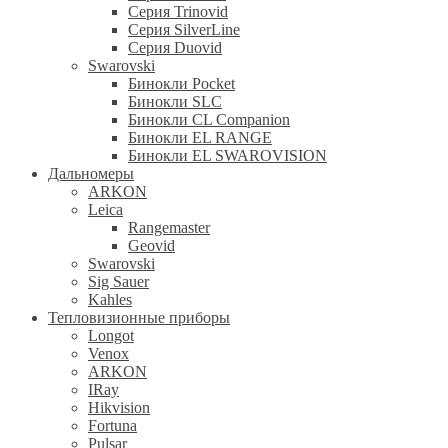
Серия Trinovid
Серия SilverLine
Серия Duovid
Swarovski
Бинокли Pocket
Бинокли SLC
Бинокли CL Companion
Бинокли EL RANGE
Бинокли EL SWAROVISION
Дальномеры
ARKON
Leica
Rangemaster
Geovid
Swarovski
Sig Sauer
Kahles
Тепловизионные приборы
Longot
Venox
ARKON
IRay
Hikvision
Fortuna
Pulsar