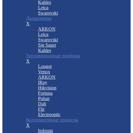
Kahles
Leica
Swarovski
Дальномеры
X
ARKON
Leica
Swarovski
Sig Sauer
Kahles
Тепловизионные приборы
X
Longot
Venox
ARKON
IRay
Hikvision
Fortuna
Pulsar
Dali
Flir
Electrooptic
Коллиматорные прицелы
X
holosun