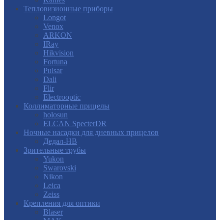
Тепловизионные приборы
Longot
Venox
ARKON
IRay
Hikvision
Fortuna
Pulsar
Dali
Flir
Electrooptic
Коллиматорные прицелы
holosun
ELCAN SpecterDR
Ночные насадки для дневных прицелов
Дедал-НВ
Зрительные трубы
Yukon
Swarovski
Nikon
Leica
Zeiss
Крепления для оптики
Blaser