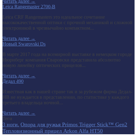
Читать далее
→
Leica Rangemaster 2700-B
Leica CRF Rangemasters это идеальное сочетание
высококачественной оптики с прочной механикой и сложной
электроникой в чрезвычайно компактном...
Читать далее
→
Новый Swarovski Ds
В марте 2017 года на всемирной выставке в немецком городе
Нюрнберг компания Сваровски представила абсолютно
новую линейку оптических прицелов...
Читать далее
→
Дедал 490
Известная как в нашей стране так и за рубежом фирма Дедал-
НВ не нуждается в представлении, по статистике у каждого
третьего владельца ночной...
Читать далее
→
Теги
3 ноги.
Опора для ружья Primos Trigger Stick™ Gen2
Тепловизионный прицел Arkon Alfa HT50