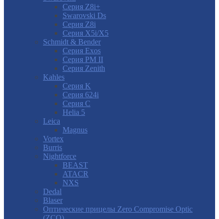
Серия Z8i+
Swarovski Ds
Серия Z8i
Серия X5i/X5
Schmidt & Bender
Серия Exos
Серия PM II
Cерия Zenith
Kahles
Серия K
Серия 624i
Серия С
Helia 5
Leica
Magnus
Vortex
Burris
Nightforce
BEAST
ATACR
NXS
Dedal
Blaser
Оптические прицелы Zero Compromise Optic
(ZCO)