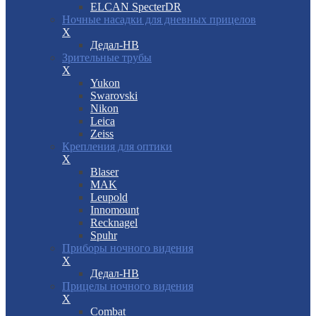
ELCAN SpecterDR
Ночные насадки для дневных прицелов
X
Дедал-НВ
Зрительные трубы
X
Yukon
Swarovski
Nikon
Leica
Zeiss
Крепления для оптики
X
Blaser
MAK
Leupold
Innomount
Recknagel
Spuhr
Приборы ночного видения
X
Дедал-НВ
Прицелы ночного видения
X
Combat