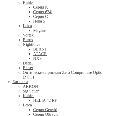
Kahles
Серия K
Серия 624i
Серия С
Helia 5
Leica
Magnus
Vortex
Burris
Nightforce
BEAST
ATACR
NXS
Dedal
Blaser
Оптические прицелы Zero Compromise Optic
(ZCO)
Бинокли
ARKON
Sig Sauer
Kahles
HELIA 42 RF
Leica
Серия Geovid
Серия Ultravid