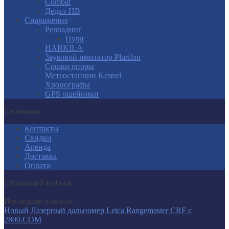
Combat
Дедал-НВ
Снаряжение
Релоадинг
Пули
HARKILA
Звуковой имитатор Plurifon
Сошки опоры
Метеостанции Kestrel
Хронографы
GPS ошейники
Страницы
Контакты
Скидки
Аренда
Доставка
Оплата
Страница Facebook
Последние новости
Новый Лазерный дальномер Leica Rangemaster CRF с
2800.COM