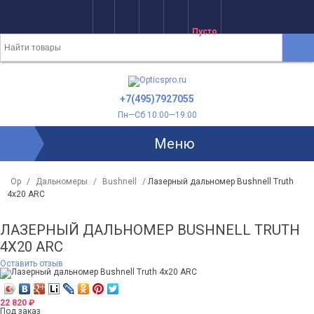
Пусто
+7(495)7927055
Пн—Сб 10:00—19:00
Меню
Op
/
Дальномеры
/
Bushnell
/
Лазерный дальномер Bushnell Truth
4x20 ARC
ЛАЗЕРНЫЙ ДАЛЬНОМЕР BUSHNELL TRUTH
4X20 ARC
Оставить отзыв
22 820
₽
Под заказ