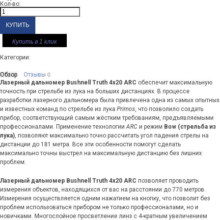
Кол-во:
Купить в 1 клик
Категории:
Обзор
Отзывы
0
Лазерный дальномер Bushnell Truth 4x20 ARC
обеспечит максимальную
точность при стрельбе из лука на больших дистанциях. В процессе
разработки лазерного дальномера была привлечена одна из самых опытных
и известных команд по стрельбе из лука
Primos
, что позволило создать
прибор, соответствующий самым жёстким требованиям, предъявляемыми
профессионалами. Применение технологии
ARC
и режим
Bow (стрельба из
лука)
, позволяют максимально точно рассчитать угол падения стрелы на
дистанции до 181 метра. Все эти особенности помогут сделать
максимально точны выстрел на максимальную дистанцию без лишних
проблем.
Лазерный дальномер Bushnell Truth 4x20 ARC
позволяет проводить
измерения объектов, находящихся от вас на расстоянии до 770 метров.
Измерения осуществляется одним нажатием на кнопку, что позволит без
проблем использоваться прибором не только профессионалами, но и
новичками. Многослойное просветление линз с 4-кратным увеличением