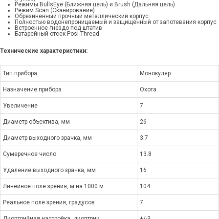
Режимы BullsEye (Ближняя цель) и Brush (Дальняя цель)
Режим Scan (Сканирование)
Обрезиненный прочный металлический корпус
Полностью водонепроницаемый и защищённый от запотевания корпус
Встроенное гнездо под штатив
Батарейный отсек Posi-Thread
Технические характеристики:
Тип прибора
Монокуляр
Назначение прибора
Охота
Увеличение
7
Диаметр объектива, мм
26
Диаметр выходного зрачка, мм
3.7
Сумеречное число
13.8
Удаление выходного зрачка, мм
16
Линейное поле зрения, м на 1000 м
104
Реальное поле зрения, градусов
7
Диоптрийная настройка, диоптрии
+/-3