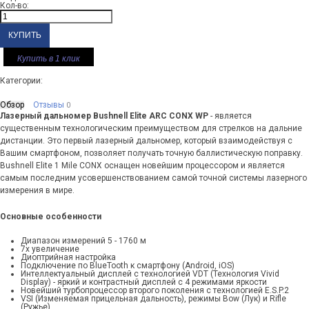
Кол-во:
Купить в 1 клик
Категории:
Обзор
Отзывы
0
Лазерный дальномер Bushnell Elite ARC CONX WP
- является
существенным технологическим преимуществом для стрелков на дальние
дистанции. Это первый лазерный дальномер, который взаимодействуя с
Вашим смартфоном, позволяет получать точную баллистическую поправку.
Bushnell Elite 1 Mile CONX оснащен новейшим процессором и является
самым последним усовершенствованием самой точной системы лазерного
измерения в мире.
Основные особенности
Диапазон измерений 5 - 1760 м
7х увеличение
Диоптрийная настройка
Подключение по BlueTooth к смартфону (Android, iOS)
Интеллектуальный дисплей с технологией VDT (Технология Vivid
Display) - яркий и контрастный дисплей с 4 режимами яркости
Новейший турбопроцессор второго поколения с технологией E.S.P.2
VSI (Изменяемая прицельная дальность), режимы Bow (Лук) и Rifle
(Ружье)