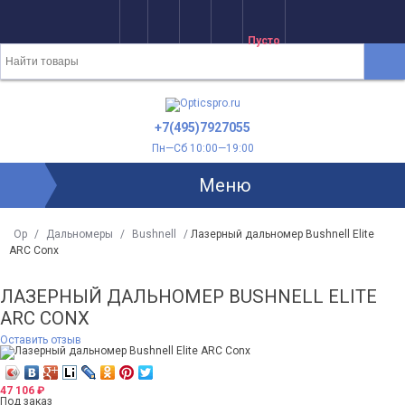
Пусто
+7(495)7927055
Пн—Сб 10:00—19:00
Меню
Op
/
Дальномеры
/
Bushnell
/
Лазерный дальномер Bushnell Elite
ARC Conx
ЛАЗЕРНЫЙ ДАЛЬНОМЕР BUSHNELL ELITE
ARC CONX
Оставить отзыв
47 106
₽
Под заказ