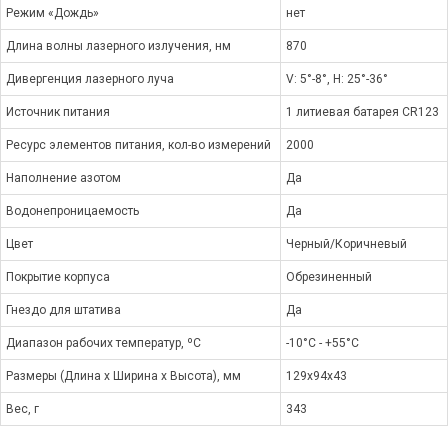
Режим «Дождь»
нет
Длина волны лазерного излучения, нм
870
Дивергенция лазерного луча
V: 5°-8°, H: 25°-36°
Источник питания
1 литиевая батарея CR123
Ресурс элементов питания, кол-во измерений
2000
Наполнение азотом
Да
Водонепроницаемость
Да
Цвет
Черный/Коричневый
Покрытие корпуса
Обрезиненный
Гнездо для штатива
Да
Диапазон рабочих температур, ºС
-10°C - +55°C
Размеры (Длина x Ширина x Высота), мм
129x94x43
Вес, г
343