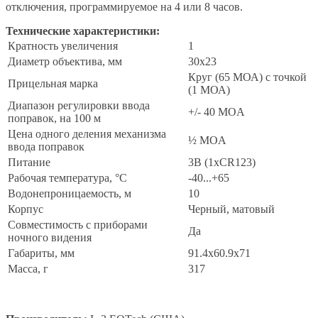
отключения, программируемое на 4 или 8 часов.
Технические характеристики:
Кратность увеличения
1
Диаметр объектива, мм
30x23
Круг (65 МОА) с точкой
Прицельная марка
(1 МОА)
Диапазон регулировки ввода
+/- 40 MOA
поправок, на 100 м
Цена одного деления механизма
½ MOA
ввода поправок
Питание
3В (1xCR123)
Рабочая температура, °C
-40...+65
Водонепроницаемость, м
10
Корпус
Черный, матовый
Совместимость с приборами
Да
ночного видения
Габариты, мм
91.4x60.9x71
Масса, г
317