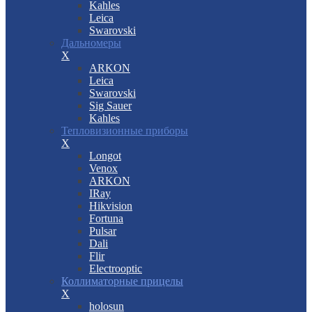
Kahles
Leica
Swarovski
Дальномеры
X
ARKON
Leica
Swarovski
Sig Sauer
Kahles
Тепловизионные приборы
X
Longot
Venox
ARKON
IRay
Hikvision
Fortuna
Pulsar
Dali
Flir
Electrooptic
Коллиматорные прицелы
X
holosun