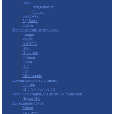
Leica
Rangemaster
Geovid
Swarovski
Sig Sauer
Kahles
Тепловизионные приборы
Longot
Venox
ARKON
IRay
Hikvision
Fortuna
Pulsar
Dali
Flir
Electrooptic
Коллиматорные прицелы
holosun
ELCAN SpecterDR
Ночные насадки для дневных прицелов
Дедал-НВ
Зрительные трубы
Yukon
Swarovski