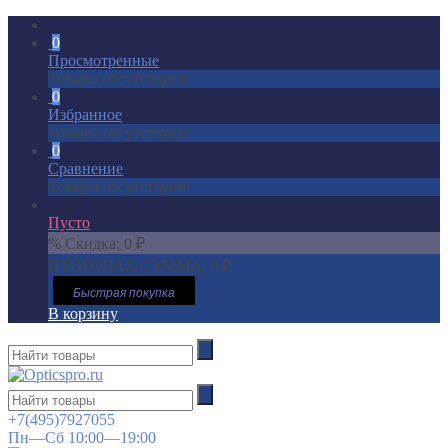
0
Просмотренные
Товары отсутствуют
0
Избранное
Товары отсутствуют
0
Сравнение
Товары отсутствуют
Пусто
% Скидка:
0
₽
ИТОГОВАЯ СУММА:
0
₽
Быстрая покупка
В корзину
+7(495)7927055
Пн—Сб 10:00—19:00