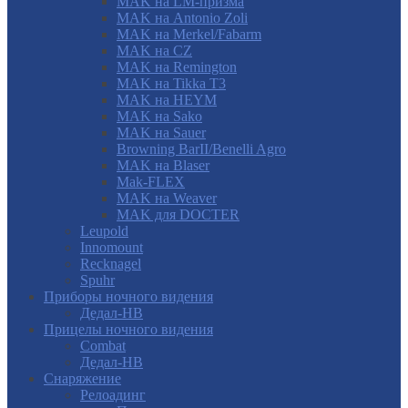
MAK на LM-призма
MAK на Antonio Zoli
MAK на Merkel/Fabarm
MAK на CZ
MAK на Remington
MAK на Tikka T3
MAK на HEYM
MAK на Sako
MAK на Sauer
Browning BarII/Benelli Agro
MAK на Blaser
Mak-FLEX
MAK на Weaver
MAK для DOCTER
Leupold
Innomount
Recknagel
Spuhr
Приборы ночного видения
Дедал-НВ
Прицелы ночного видения
Combat
Дедал-НВ
Снаряжение
Релоадинг