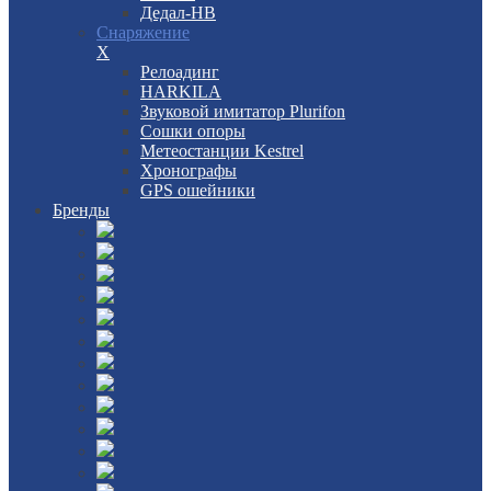
Дедал-НВ
Снаряжение
X
Релоадинг
HARKILA
Звуковой имитатор Plurifon
Сошки опоры
Метеостанции Kestrel
Хронографы
GPS ошейники
Бренды