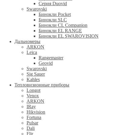
Серия Duovid
Swarovski
Бинокли Pocket
Бинокли SLC
Бинокли CL Companion
Бинокли EL RANGE
Бинокли EL SWAROVISION
Дальномеры
ARKON
Leica
Rangemaster
Geovid
Swarovski
Sig Sauer
Kahles
Тепловизионные приборы
Longot
Venox
ARKON
IRay
Hikvision
Fortuna
Pulsar
Dali
Flir