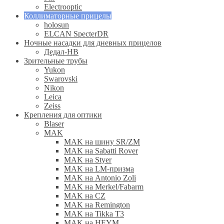
Electrooptic
Коллиматорные прицелы
holosun
ELCAN SpecterDR
Ночные насадки для дневных прицелов
Дедал-НВ
Зрительные трубы
Yukon
Swarovski
Nikon
Leica
Zeiss
Крепления для оптики
Blaser
MAK
MAK на шину SR/ZM
MAK на Sabatti Rover
MAK на Styer
MAK на LM-призма
MAK на Antonio Zoli
MAK на Merkel/Fabarm
MAK на CZ
MAK на Remington
MAK на Tikka T3
MAK на HEYM