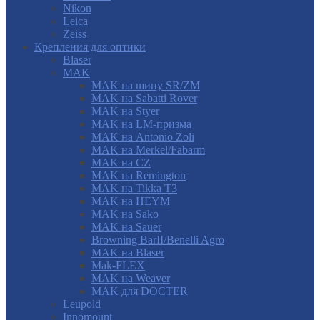
Nikon
Leica
Zeiss
Крепления для оптики
Blaser
MAK
MAK на шину SR/ZM
MAK на Sabatti Rover
MAK на Styer
MAK на LM-призма
MAK на Antonio Zoli
MAK на Merkel/Fabarm
MAK на CZ
MAK на Remington
MAK на Tikka T3
MAK на HEYM
MAK на Sako
MAK на Sauer
Browning BarII/Benelli Agro
MAK на Blaser
Mak-FLEX
MAK на Weaver
MAK для DOCTER
Leupold
Innomount