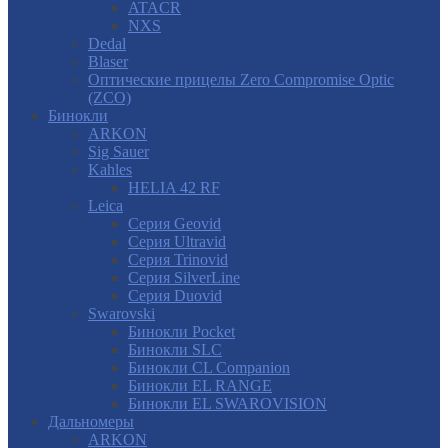
ATACR
NXS
Dedal
Blaser
Оптические прицелы Zero Compromise Optic
(ZCO)
Бинокли
ARKON
Sig Sauer
Kahles
HELIA 42 RF
Leica
Серия Geovid
Серия Ultravid
Серия Trinovid
Серия SilverLine
Серия Duovid
Swarovski
Бинокли Pocket
Бинокли SLC
Бинокли CL Companion
Бинокли EL RANGE
Бинокли EL SWAROVISION
Дальномеры
ARKON