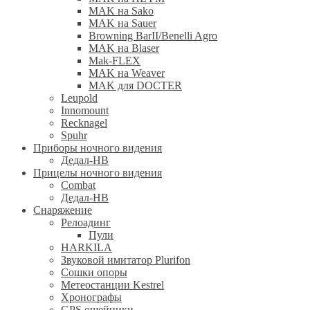
MAK на Sako
MAK на Sauer
Browning BarII/Benelli Agro
MAK на Blaser
Mak-FLEX
MAK на Weaver
MAK для DOCTER
Leupold
Innomount
Recknagel
Spuhr
Приборы ночного видения
Дедал-НВ
Прицелы ночного видения
Combat
Дедал-НВ
Снаряжение
Релоадинг
Пули
HARKILA
Звуковой имитатор Plurifon
Сошки опоры
Метеостанции Kestrel
Хронографы
GPS ошейники