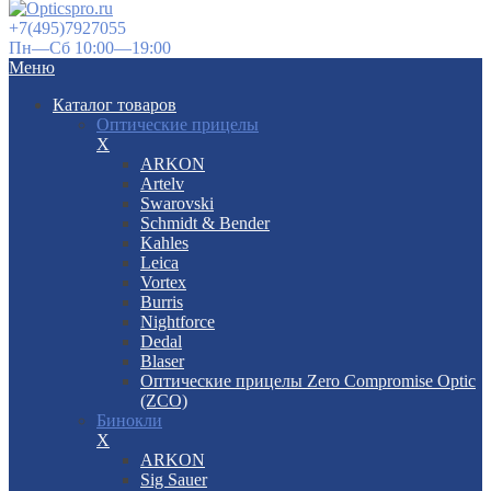
+7(495)7927055
Пн—Сб 10:00—19:00
Меню
Каталог товаров
Оптические прицелы
X
ARKON
Artelv
Swarovski
Schmidt & Bender
Kahles
Leica
Vortex
Burris
Nightforce
Dedal
Blaser
Оптические прицелы Zero Compromise Optic
(ZCO)
Бинокли
X
ARKON
Sig Sauer