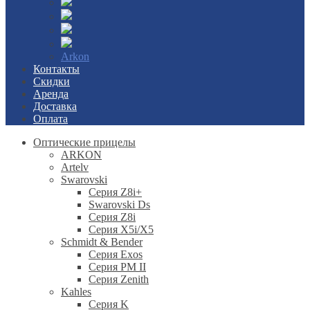
Arkon
Контакты
Скидки
Аренда
Доставка
Оплата
Оптические прицелы
ARKON
Artelv
Swarovski
Серия Z8i+
Swarovski Ds
Серия Z8i
Серия X5i/X5
Schmidt & Bender
Серия Exos
Серия PM II
Cерия Zenith
Kahles
Серия K