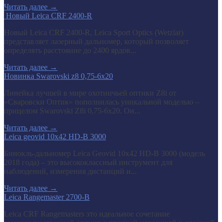
Читать далее
→
​ Новый Leica CRF 2400-R
Новый Leica CRF 2400-R, Leica Sport Optics (Wetzlar)
представляет лазерный дальномер, который позволяет
определять расстояние до 2400 ярдов...
Читать далее
→
Новинка Swarovski z8 0,75-6x20
Линейка лучшей в мире охотничьей оптики Z8i от
«Сваровски Оптик» пополнилась уникальной моделью –
прицелом Swarovski Z8i 0,75-6x20. Он...
Читать далее
→
Leica geovid 10x42 HD-B 3000
Бинокль-дальномер Leica Geovid 10x42 HD-В 3000 (модель
2018 года) – это высококлассный инструмент для
наблюдений, измерения дистанций и...
Читать далее
→
Leica Rangemaster 2700-B
Leica CRF Rangemasters это идеальное сочетание