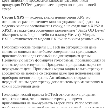
креативности и профессиональности разработчиков
продукция EOTech удерживает первую позицию в своей
сфере.
Серия EXPS
— модели, аналогичные серии XPS, но
отличаются расположением кнопок управления (в данных
моделях кнопки расположены сбоку, а не сзади как в XPS2 и
XPS3), а также быстросъемным креплением "Single QD Lever"
(быстросъемный кронштейн на планку Weaver). Модель
EXPS3 отличается от модели EXPS2 наличием режима «NV».
Голографические прицелы EOTech на сегодняшний день
являются одними из наиболее совершенных прицельных
приспособлений для стрельбы по движущимся целям.
Прицельную марку формирует голограмма, проявляющаяся за
счет лазерного излучения. Прозрачная прицельная марка не
перекрывает цель. Прицельная марка видна только стрелку и
абсолютно не заметна со стороны даже при использовании
приборов ночного видения. Антибликовое покрытие
передней линзы дает стрелку дополнительную маскировку в
яркий солнечный день.
Голографический прицел EOTech относится к прицелам
открытого типа, что позволяет стрелку во время
прицеливания не зажмуривать второй глаз. Расположение
изображения прицельной марки и цели в одной плоскости на