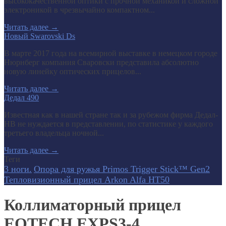
высококачественной оптики с прочной механикой и сложной
электроникой в чрезвычайно компактном...
Читать далее
→
Новый Swarovski Ds
В марте 2017 года на всемирной выставке в немецком городе
Нюрнберг компания Сваровски представила абсолютно
новую линейку оптических прицелов...
Читать далее
→
Дедал 490
Известная как в нашей стране так и за рубежом фирма Дедал-
НВ не нуждается в представлении, по статистике у каждого
третьего владельца ночной...
Читать далее
→
Теги
3 ноги.
Опора для ружья Primos Trigger Stick™ Gen2
Тепловизионный прицел Arkon Alfa HT50
Коллиматорный прицел
EOTECH EXPS3-4