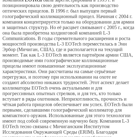
позиционировала свою деятельность как производство
оптических прицелов. В 1996 г. был выпущен первый
голографический коллимационный прицел. Начиная с 2004 г.
компания концентрируется только на оборудовании для армии
и защитных структур. Но её расцвет связывают с 2005 г., когда
она была приобретена холдинговой компанией L-3
Communications. В годы стремительного расширения и роста
мощностей производства L-3 EOTech переместилась в Энн
Эрбор (Мичиган, США), где и располагается на текущий
момент. Так как L-3 EOTech является партнёром армии США,
производимые ими голографические коллимационные
прицелы имеют повышенные эксплуатационные
характеристики. Они рассчитаны на самые серьёзные
перегрузки, и поэтому при использовании на охоте не
создают абсолютно никаких трудностей. Этот аспект делает
коллиматоры EOTech очень актуальными и для
прогрессивных опытных стрелков, и для тех, кто только
вступает в ряды охотников. Неприхотливость, прочность и
чёткая работа прицелов обеспечивает им успех. EOTech были
первыми, сделавшими голографический коллиматор для
компактного оружия. Использованные для этого технологии
имеют под собой современную научную базу. Компания L-3
EOTech тесно связана с Мичиганским Институтом
Исследования Окружающей Среды (ERIM). Благодаря