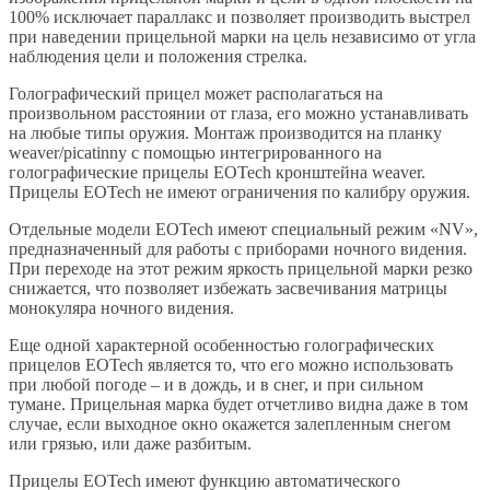
100% исключает параллакс и позволяет производить выстрел
при наведении прицельной марки на цель независимо от угла
наблюдения цели и положения стрелка.
Голографический прицел может располагаться на
произвольном расстоянии от глаза, его можно устанавливать
на любые типы оружия. Монтаж производится на планку
weaver/picatinny с помощью интегрированного на
голографические прицелы EOTech кронштейна weaver.
Прицелы EOTech не имеют ограничения по калибру оружия.
Отдельные модели EOTech имеют специальный режим «NV»,
предназначенный для работы с приборами ночного видения.
При переходе на этот режим яркость прицельной марки резко
снижается, что позволяет избежать засвечивания матрицы
монокуляра ночного видения.
Еще одной характерной особенностью голографических
прицелов EOTech является то, что его можно использовать
при любой погоде – и в дождь, и в снег, и при сильном
тумане. Прицельная марка будет отчетливо видна даже в том
случае, если выходное окно окажется залепленным снегом
или грязью, или даже разбитым.
Прицелы EOTech имеют функцию автоматического