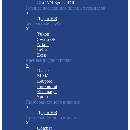
ELCAN SpecterDR
Ночные насадки для дневных прицелов
X
Дедал-НВ
Зрительные трубы
X
Yukon
Swarovski
Nikon
Leica
Zeiss
Крепления для оптики
X
Blaser
MAK
Leupold
Innomount
Recknagel
Spuhr
Приборы ночного видения
X
Дедал-НВ
Прицелы ночного видения
X
Combat