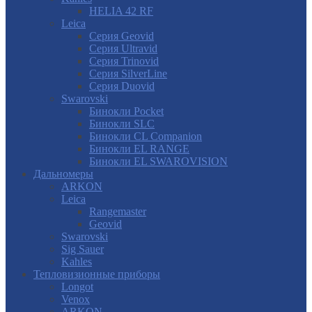
HELIA 42 RF
Leica
Серия Geovid
Серия Ultravid
Серия Trinovid
Серия SilverLine
Серия Duovid
Swarovski
Бинокли Pocket
Бинокли SLC
Бинокли CL Companion
Бинокли EL RANGE
Бинокли EL SWAROVISION
Дальномеры
ARKON
Leica
Rangemaster
Geovid
Swarovski
Sig Sauer
Kahles
Тепловизионные приборы
Longot
Venox
ARKON