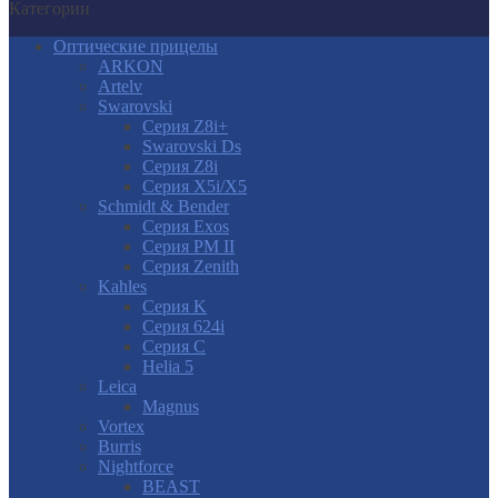
Категории
Оптические прицелы
ARKON
Artelv
Swarovski
Серия Z8i+
Swarovski Ds
Серия Z8i
Серия X5i/X5
Schmidt & Bender
Серия Exos
Серия PM II
Cерия Zenith
Kahles
Серия K
Серия 624i
Серия С
Helia 5
Leica
Magnus
Vortex
Burris
Nightforce
BEAST