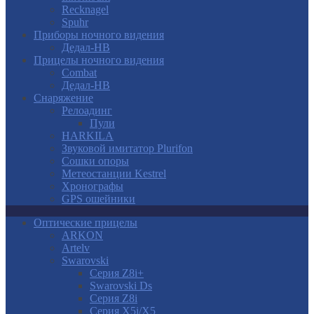
Recknagel
Spuhr
Приборы ночного видения
Дедал-НВ
Прицелы ночного видения
Combat
Дедал-НВ
Снаряжение
Релоадинг
Пули
HARKILA
Звуковой имитатор Plurifon
Сошки опоры
Метеостанции Kestrel
Хронографы
GPS ошейники
Оптические прицелы
ARKON
Artelv
Swarovski
Серия Z8i+
Swarovski Ds
Серия Z8i
Серия X5i/X5