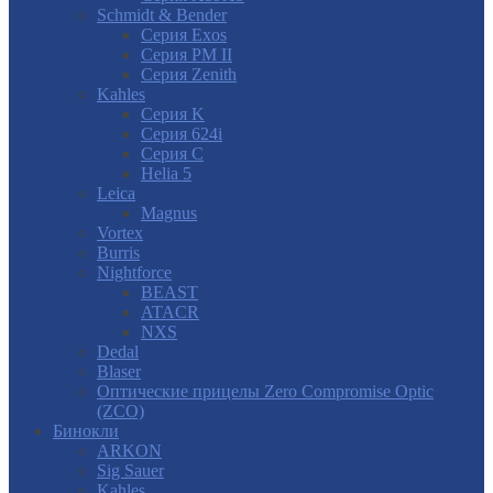
Schmidt & Bender
Серия Exos
Серия PM II
Cерия Zenith
Kahles
Серия K
Серия 624i
Серия С
Helia 5
Leica
Magnus
Vortex
Burris
Nightforce
BEAST
ATACR
NXS
Dedal
Blaser
Оптические прицелы Zero Compromise Optic
(ZCO)
Бинокли
ARKON
Sig Sauer
Kahles