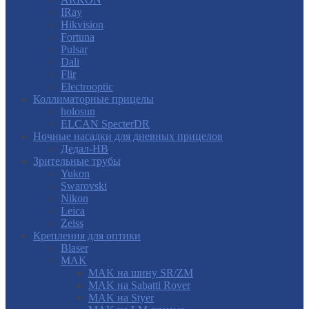
IRay
Hikvision
Fortuna
Pulsar
Dali
Flir
Electrooptic
Коллиматорные прицелы
holosun
ELCAN SpecterDR
Ночные насадки для дневных прицелов
Дедал-НВ
Зрительные трубы
Yukon
Swarovski
Nikon
Leica
Zeiss
Крепления для оптики
Blaser
MAK
MAK на шину SR/ZM
MAK на Sabatti Rover
MAK на Styer