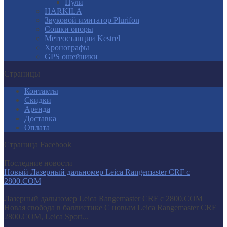
Пули
HARKILA
Звуковой имитатор Plurifon
Сошки опоры
Метеостанции Kestrel
Хронографы
GPS ошейники
Страницы
Контакты
Скидки
Аренда
Доставка
Оплата
Страница Facebook
Последние новости
Новый Лазерный дальномер Leica Rangemaster CRF с
2800.COM
Лазерный дальномер Leica Rangemaster CRF с 2800.COM
Новая свобода в баллистике С новым Leica Rangemaster CRF
2800.COM, Leica Sport...