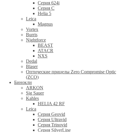
Серия 624i
Серия С
Helia 5
Leica
Magnus
Vortex
Burris
Nightforce
BEAST
ATACR
NXS
Dedal
Blaser
Оптические прицелы Zero Compromise Optic
(ZCO)
Бинокли
ARKON
Sig Sauer
Kahles
HELIA 42 RF
Leica
Серия Geovid
Серия Ultravid
Серия Trinovid
Серия SilverLine