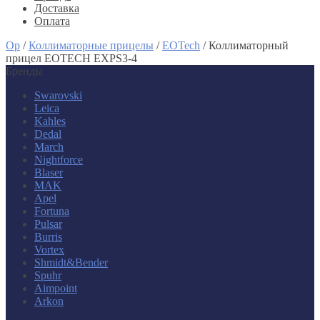
Доставка
Оплата
Op
/
Коллиматорные прицелы
/
EOTech
/
Коллиматорный
прицел EOTECH EXPS3-4
Бренды
Swarovski
Leica
Kahles
Dedal
March
Nightforce
Blaser
MAK
Apel
Fortuna
Pulsar
Burris
Vortex
Shmidt&Bender
Spuhr
Aimpoint
Arkon