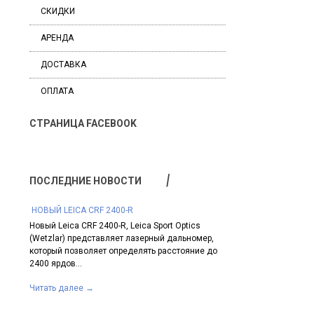
СКИДКИ
АРЕНДА
ДОСТАВКА
ОПЛАТА
СТРАНИЦА FACEBOOK
ПОСЛЕДНИЕ НОВОСТИ
​ НОВЫЙ LEICA CRF 2400-R
НОВИНКА SWAROVSKI 
Новый Leica CRF 2400-R, Leica Sport Optics
Линейка лучшей в мир
 CRF с
(Wetzlar) представляет лазерный дальномер,
от «Сваровски Оптик
С
который позволяет определять расстояние до
моделью – прицелом S
 Leica
2400 ярдов...
Он...
Читать далее
→
Читать далее
→