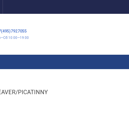
7(495)7927055
н—Сб 10:00—19:00
AVER/PICATINNY