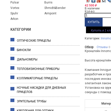
Pulsar
Burris
42 500
₽
Vortex
Shmidt&Bender
В наличии
Кол-во:
Spuhr
Aimpoint
Arkon
КАТЕГОРИИ
Купить в 1 кл
Категории:
Innomo
ОПТИЧЕСКИЕ ПРИЦЕЛЫ
Обзор
Отзывы
0
БИНОКЛИ
Кронштейн Innomou
ДАЛЬНОМЕРЫ
Высота кронштейн
ТЕПЛОВИЗИОННЫЕ ПРИБОРЫ
Компания Innogun
разработчик и пр
КОЛЛИМАТОРНЫЕ ПРИЦЕЛЫ
последних иннова
элегантная лакон
НОЧНЫЕ НАСАДКИ ДЛЯ ДНЕВНЫХ
Установка на ору
ПРИЦЕЛОВ
секунды с помощь
ЗРИТЕЛЬНЫЕ ТРУБЫ
Матер
КРЕПЛЕНИЯ ДЛЯ ОПТИКИ