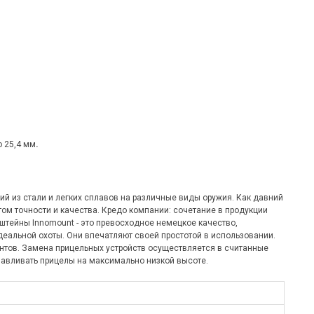
о 25,4 мм
.
ий из стали и легких сплавов на различные виды оружия. Как давний
том точности и качества. Кредо компании: сочетание в продукции
штейны Innomount - это превосходное немецкое качество,
деальной охоты. Они впечатляют своей простотой в использовании.
ентов. Замена прицельных устройств осуществляется в считанные
навливать прицелы на максимально низкой высоте.