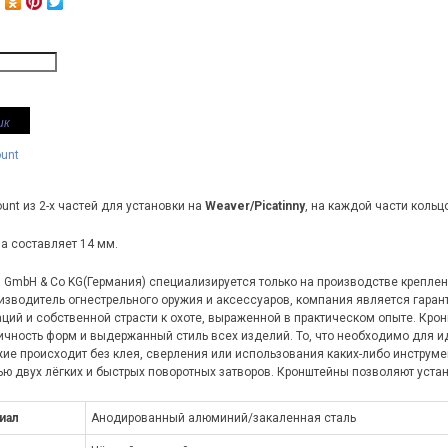
ик
unt
nt из 2-х частей для установки на
Weaver
/
Picatinny
, на каждой части кольц
а составляет 14 мм.
 GmbH & Co KG(Германия) специализируется только на производстве креплен
оизводитель огнестрельного оружия и аксессуаров, компания является гаран
ций и собственной страсти к охоте, выраженной в практическом опыте. Крон
ичность форм и выдержанный стиль всех изделий. То, что необходимо для и
жие происходит без клея, сверления или использования каких-либо инструм
ю двух лёгких и быстрых поворотных затворов. Кронштейны позволяют уста
иал
Анодированный алюминий/закаленная сталь