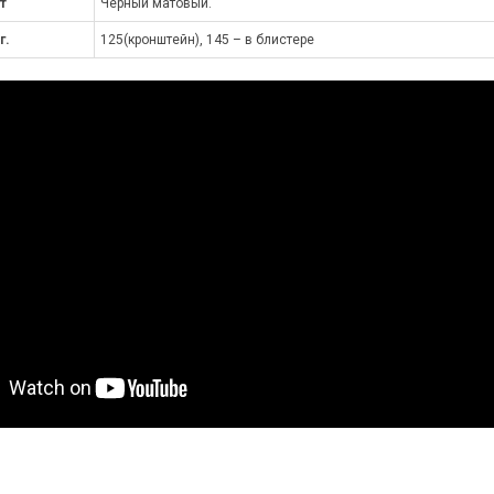
т
Чёрный матовый.
г.
125(кронштейн), 145 – в блистере