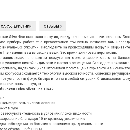
ХАРАКТЕРИСТИКИ
ОТЗЫВЫ
0
нокли
Silverline
выражают вашу индивидуальность и исключительность. Благ
кие приборы работают с превосходной точностью, позволяя вам наслад
 визуальных открытий. Наблюдайте за происходящим вокруг и открывайте
erline
изменит ваш взгляд на вещи. Это время для новых перспектив.
 занимались на открытом воздухе, вы можете рассчитывать на бинок
 в условиях низкой видимости и плохого освещения. Благодаря исключите
 к примеру, надвигающийся штормовой фронт еще на горизонте и вы сможете
м корпусом скрывается технология высокой точности. Колесико регулировк
яет установить фокус быстро и точно в любой ситуации. С диапазоном фок
те за считанные секунды.
инокля Leica SilverLine 10x42:
сть
 и комфортность в использовании
ежит в руке
 светочувствительность в условиях плохой видимости
разрешение благодаря 10-ти кратному увеличению
для наблюдения на больших расстояниях при дневном свете
оле обзора 336 ft /112 м