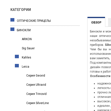
КАТЕГОРИИ
ОПТИЧЕСКИЕ ПРИЦЕЛЫ
ОБЗОР
БИНОКЛИ
Бинокли и мо
наши оптичес
ARKON
незабываемых
приборов.
Silv
Sig Sauer
Чем бы вы не
использования
Kahles
вам заметить,
Под компактны
Leica
дизайн позвол
готовы к рабо
Серия Geovid
Особенности б
надежно
Серия Ultravid
легкость
прочно л
Серия Trinovid
отличная
высокое 
Серия SilverLine
идеален 
широкое п