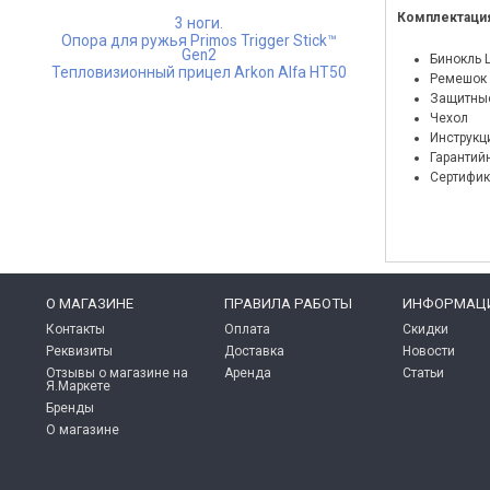
Комплектаци
3 ноги.
Опора для ружья Primos Trigger Stick™
Gen2
Бинокль L
Тепловизионный прицел Arkon Alfa HT50
Ремешок
Защитные
Чехол
Инструкц
Гарантий
Сертифик
O МАГАЗИНЕ
ПРАВИЛА РАБОТЫ
ИНФОРМАЦ
Контакты
Оплата
Скидки
Реквизиты
Доставка
Новости
Отзывы о магазине на
Аренда
Статьи
Я.Маркете
Бренды
О магазине