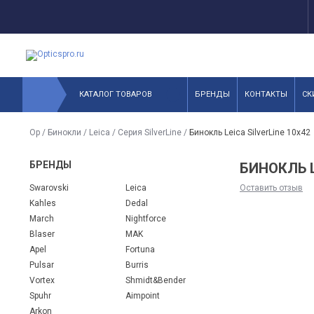
КАТАЛОГ ТОВАРОВ
БРЕНДЫ
КОНТАКТЫ
СК
Op
/
Бинокли
/
Leica
/
Серия SilverLine
/
Бинокль Leica SilverLine 10x42
БРЕНДЫ
БИНОКЛЬ L
Swarovski
Leica
Оставить отзыв
Kahles
Dedal
March
Nightforce
Blaser
MAK
Apel
Fortuna
Pulsar
Burris
Vortex
Shmidt&Bender
Spuhr
Aimpoint
Arkon