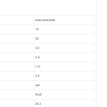
классический
10
42
4.2
6.4
112
2.9
нет
Roof
20.2