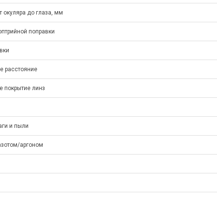
т окуляра до глаза, мм
оптрийной поправки
вки
е расстояние
е покрытие линз
аги и пыли
азотом/аргоном