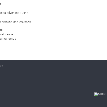
я
eica SilverLine 10x42
 крышки для окуляров
ия
ный талон
ат качества
ИЯ