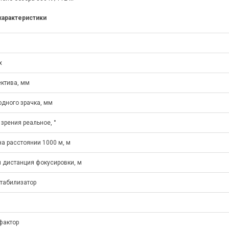
характеристики
x
ктива, мм
дного зрачка, мм
 зрения реальное, °
на расстоянии 1000 м, м
 дистанция фокусировки, м
табилизатор
фактор