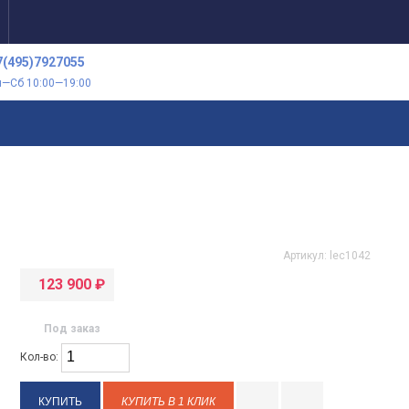
7(495)7927055
н—Сб 10:00—19:00
Артикул:
lec1042
123 900
₽
Под заказ
Кол-во:
КУПИТЬ В 1 КЛИК