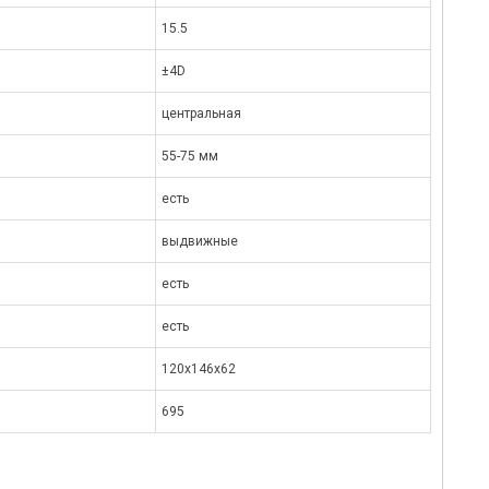
15.5
±4D
центральная
55-75 мм
есть
выдвижные
есть
есть
120x146x62
695