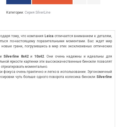
Категории:
Серия SilverLine
одаря тому, что компания
Leica
отличается вниманием к деталям,
иться по-настоящему поразительными моментами. Вас ждет мир
 новые грани, погрузившись в мир этих эксклюзивных оптических
ли
Silverline 8x42
и
10x42
. Они очень надежны и идеальны для
льной яркости картинки эти высококачественные бинокли позволят
 отреагировать моментально.
и фокуса очень практично и легко в использовании. Эргономичный
усировки чуть больше одного поворота колесика бинокли
Silverline