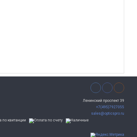
Ленинский проспект 39
+7(495)7927055
sales@opticspro.ru