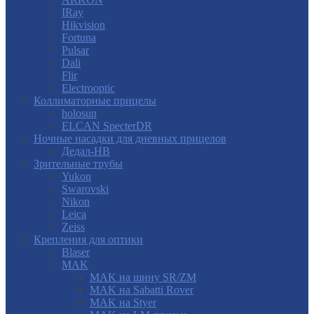
IRay
Hikvision
Fortuna
Pulsar
Dali
Flir
Electrooptic
Коллиматорные прицелы
holosun
ELCAN SpecterDR
Ночные насадки для дневных прицелов
Дедал-НВ
Зрительные трубы
Yukon
Swarovski
Nikon
Leica
Zeiss
Крепления для оптики
Blaser
MAK
MAK на шину SR/ZM
MAK на Sabatti Rover
MAK на Styer