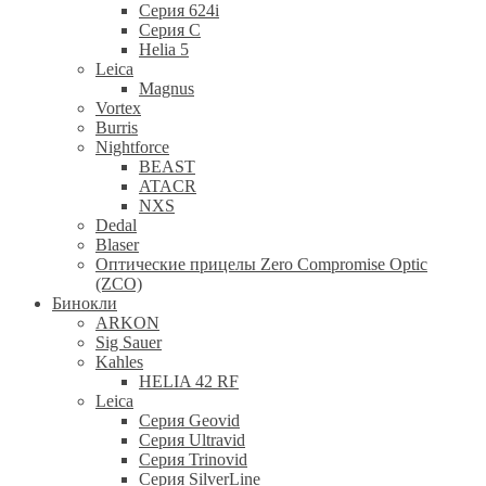
Серия 624i
Серия С
Helia 5
Leica
Magnus
Vortex
Burris
Nightforce
BEAST
ATACR
NXS
Dedal
Blaser
Оптические прицелы Zero Compromise Optic
(ZCO)
Бинокли
ARKON
Sig Sauer
Kahles
HELIA 42 RF
Leica
Серия Geovid
Серия Ultravid
Серия Trinovid
Серия SilverLine