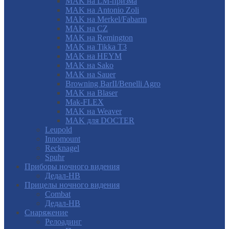
MAK на LM-призма
MAK на Antonio Zoli
MAK на Merkel/Fabarm
MAK на CZ
MAK на Remington
MAK на Tikka T3
MAK на HEYM
MAK на Sako
MAK на Sauer
Browning BarII/Benelli Agro
MAK на Blaser
Mak-FLEX
MAK на Weaver
MAK для DOCTER
Leupold
Innomount
Recknagel
Spuhr
Приборы ночного видения
Дедал-НВ
Прицелы ночного видения
Combat
Дедал-НВ
Снаряжение
Релоадинг