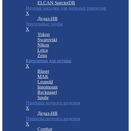
ELCAN SpecterDR
Ночные насадки для дневных прицелов
X
Дедал-НВ
Зрительные трубы
X
Yukon
Swarovski
Nikon
Leica
Zeiss
Крепления для оптики
X
Blaser
MAK
Leupold
Innomount
Recknagel
Spuhr
Приборы ночного видения
X
Дедал-НВ
Прицелы ночного видения
X
Combat