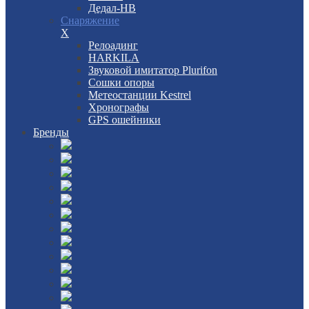
Дедал-НВ
Снаряжение
X
Релоадинг
HARKILA
Звуковой имитатор Plurifon
Сошки опоры
Метеостанции Kestrel
Хронографы
GPS ошейники
Бренды