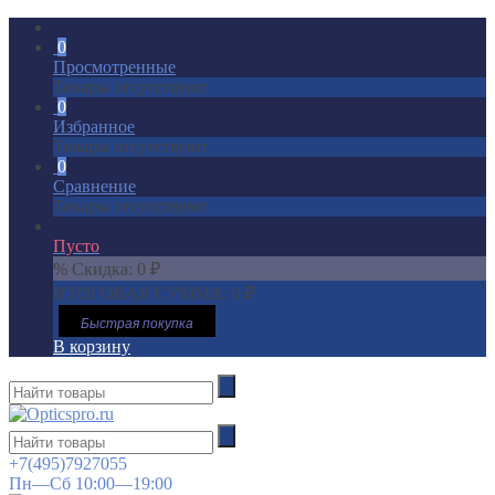
0
Просмотренные
Товары отсутствуют
0
Избранное
Товары отсутствуют
0
Сравнение
Товары отсутствуют
Пусто
% Скидка:
0
₽
ИТОГОВАЯ СУММА:
0
₽
Быстрая покупка
В корзину
+7(495)7927055
Пн—Сб 10:00—19:00