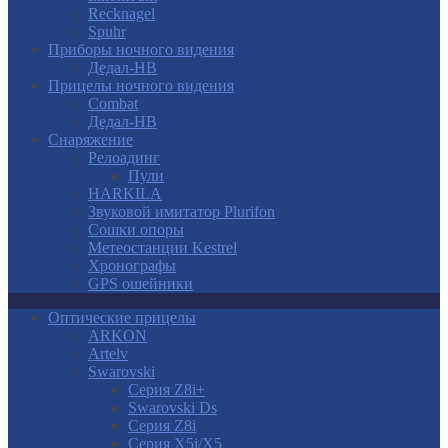
Recknagel
Spuhr
Приборы ночного видения
Дедал-НВ
Прицелы ночного видения
Combat
Дедал-НВ
Снаряжение
Релоадинг
Пули
HARKILA
Звуковой имитатор Plurifon
Сошки опоры
Метеостанции Kestrel
Хронографы
GPS ошейники
Оптические прицелы
ARKON
Artelv
Swarovski
Серия Z8i+
Swarovski Ds
Серия Z8i
Серия X5i/X5