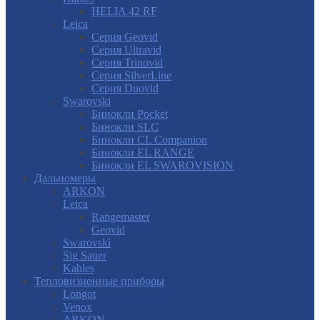
HELIA 42 RF
Leica
Серия Geovid
Серия Ultravid
Серия Trinovid
Серия SilverLine
Серия Duovid
Swarovski
Бинокли Pocket
Бинокли SLC
Бинокли CL Companion
Бинокли EL RANGE
Бинокли EL SWAROVISION
Дальномеры
ARKON
Leica
Rangemaster
Geovid
Swarovski
Sig Sauer
Kahles
Тепловизионные приборы
Longot
Venox
ARKON