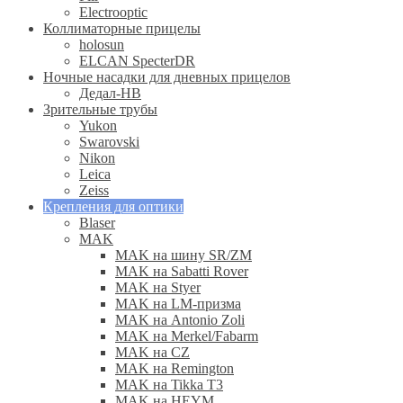
Electrooptic
Коллиматорные прицелы
holosun
ELCAN SpecterDR
Ночные насадки для дневных прицелов
Дедал-НВ
Зрительные трубы
Yukon
Swarovski
Nikon
Leica
Zeiss
Крепления для оптики
Blaser
MAK
MAK на шину SR/ZM
MAK на Sabatti Rover
MAK на Styer
MAK на LM-призма
MAK на Antonio Zoli
MAK на Merkel/Fabarm
MAK на CZ
MAK на Remington
MAK на Tikka T3
MAK на HEYM