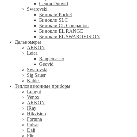
Серия Duovid
Swarovski
Бинокли Pocket
Бинокли SLC
Бинокли CL Companion
Бинокли EL RANGE
Бинокли EL SWAROVISION
Дальномеры
ARKON
Leica
Rangemaster
Geovid
Swarovski
Sig Sauer
Kahles
Тепловизионные приборы
Longot
Venox
ARKON
IRay
Hikvision
Fortuna
Pulsar
Dali
Flir