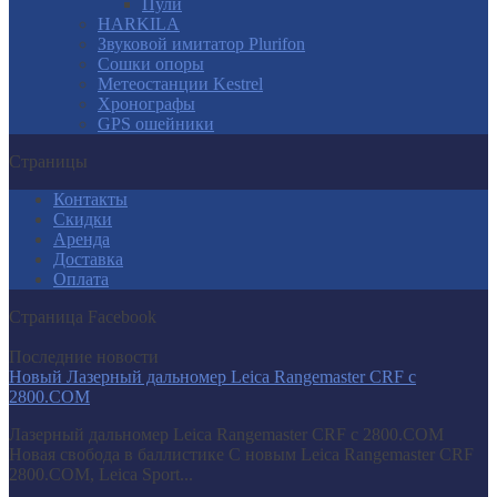
Пули
HARKILA
Звуковой имитатор Plurifon
Сошки опоры
Метеостанции Kestrel
Хронографы
GPS ошейники
Страницы
Контакты
Скидки
Аренда
Доставка
Оплата
Страница Facebook
Последние новости
Новый Лазерный дальномер Leica Rangemaster CRF с
2800.COM
Лазерный дальномер Leica Rangemaster CRF с 2800.COM
Новая свобода в баллистике С новым Leica Rangemaster CRF
2800.COM, Leica Sport...