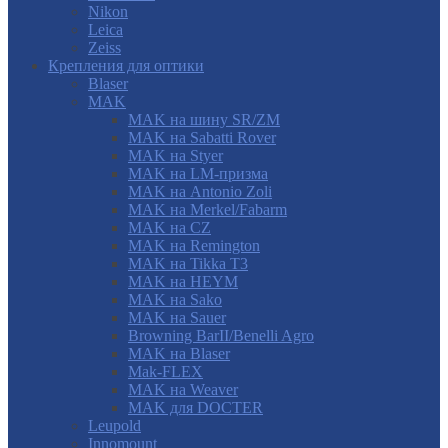
Nikon
Leica
Zeiss
Крепления для оптики
Blaser
MAK
MAK на шину SR/ZM
MAK на Sabatti Rover
MAK на Styer
MAK на LM-призма
MAK на Antonio Zoli
MAK на Merkel/Fabarm
MAK на CZ
MAK на Remington
MAK на Tikka T3
MAK на HEYM
MAK на Sako
MAK на Sauer
Browning BarII/Benelli Agro
MAK на Blaser
Mak-FLEX
MAK на Weaver
MAK для DOCTER
Leupold
Innomount