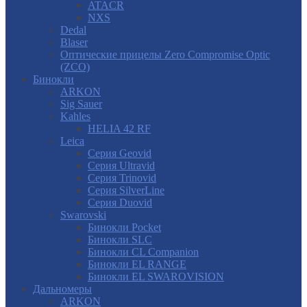
ATACR
NXS
Dedal
Blaser
Оптические прицелы Zero Compromise Optic
(ZCO)
Бинокли
ARKON
Sig Sauer
Kahles
HELIA 42 RF
Leica
Серия Geovid
Серия Ultravid
Серия Trinovid
Серия SilverLine
Серия Duovid
Swarovski
Бинокли Pocket
Бинокли SLC
Бинокли CL Companion
Бинокли EL RANGE
Бинокли EL SWAROVISION
Дальномеры
ARKON