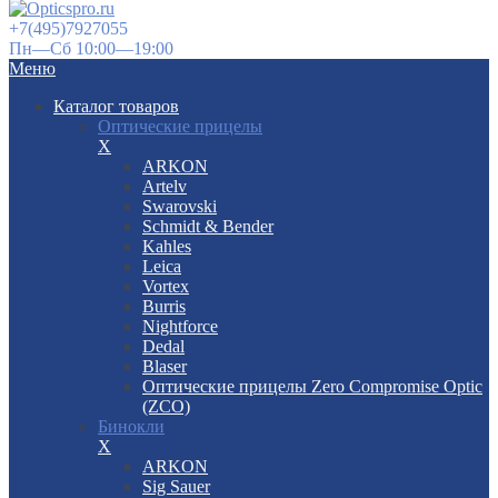
+7(495)7927055
Пн—Сб 10:00—19:00
Меню
Каталог товаров
Оптические прицелы
X
ARKON
Artelv
Swarovski
Schmidt & Bender
Kahles
Leica
Vortex
Burris
Nightforce
Dedal
Blaser
Оптические прицелы Zero Compromise Optic
(ZCO)
Бинокли
X
ARKON
Sig Sauer