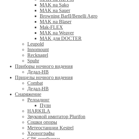
MAK на Sako
MAK на Sauer
Browning BarII/Benelli Agro
MAK на Blaser
Mak-FLEX
MAK на Weaver
MAK для DOCTER
Leupold
Innomount
Recknagel
Spuhr
Приборы ночного видения
Дедал-НВ
Прицелы ночного видения
Combat
Дедал-НВ
Снаряжение
Релоадинг
Пули
HARKILA
Звуковой имитатор Plurifon
Сошки опоры
Метеостанции Kestrel
Хронографы
GPS ошейники