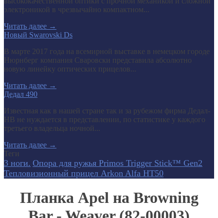
высококачественной оптики с прочной механикой и сложной
электроникой в чрезвычайно компактном...
Читать далее
→
Новый Swarovski Ds
В марте 2017 года на всемирной выставке в немецком городе
Нюрнберг компания Сваровски представила абсолютно
новую линейку оптических прицелов...
Читать далее
→
Дедал 490
Известная как в нашей стране так и за рубежом фирма Дедал-
НВ не нуждается в представлении, по статистике у каждого
третьего владельца ночной...
Читать далее
→
Теги
3 ноги.
Опора для ружья Primos Trigger Stick™ Gen2
Тепловизионный прицел Arkon Alfa HT50
Планка Apel на Browning
Bar - Weaver (82-00003)