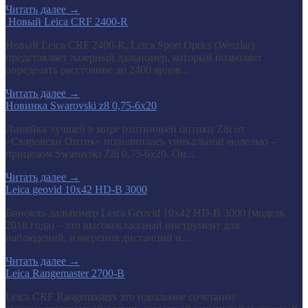
Читать далее
→
​ Новый Leica CRF 2400-R
Новый Leica CRF 2400-R, Leica Sport Optics (Wetzlar)
представляет лазерный дальномер, который позволяет
определять расстояние до 2400 ярдов...
Читать далее
→
Новинка Swarovski z8 0,75-6x20
Линейка лучшей в мире охотничьей оптики Z8i от
«Сваровски Оптик» пополнилась уникальной моделью –
прицелом Swarovski Z8i 0,75-6x20. Он...
Читать далее
→
Leica geovid 10x42 HD-B 3000
Бинокль-дальномер Leica Geovid 10x42 HD-В 3000 (модель
2018 года) – это высококлассный инструмент для
наблюдений, измерения дистанций и...
Читать далее
→
Leica Rangemaster 2700-B
Leica CRF Rangemasters это идеальное сочетание