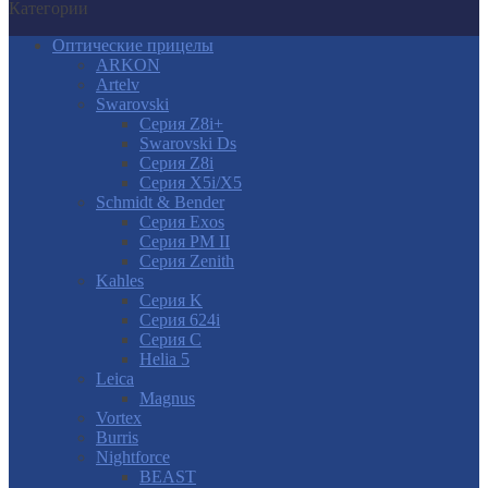
Категории
Оптические прицелы
ARKON
Artelv
Swarovski
Серия Z8i+
Swarovski Ds
Серия Z8i
Серия X5i/X5
Schmidt & Bender
Серия Exos
Серия PM II
Cерия Zenith
Kahles
Серия K
Серия 624i
Серия С
Helia 5
Leica
Magnus
Vortex
Burris
Nightforce
BEAST