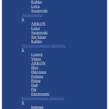
Kahles
Leica
Swarovski
Дальномеры
X
ARKON
Leica
Swarovski
Sig Sauer
Kahles
Тепловизионные приборы
X
Longot
Venox
ARKON
IRay
Hikvision
Fortuna
Pulsar
Dali
Flir
Electrooptic
Коллиматорные прицелы
X
holosun