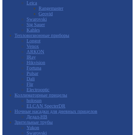
Leica
Rangemaster
Geovid
Swarovski
Sig Sauer
Kahles
Тепловизионные приборы
Longot
Venox
ARKON
IRay
Hikvision
Fortuna
Pulsar
Dali
Flir
Electrooptic
Коллиматорные прицелы
holosun
ELCAN SpecterDR
Ночные насадки для дневных прицелов
Дедал-НВ
Зрительные трубы
Yukon
Swarovski