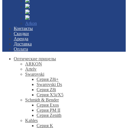
Arkon
Контакты
Скидки
Аренда
Доставка
Оплата
Оптические прицелы
ARKON
Artelv
Swarovski
Серия Z8i+
Swarovski Ds
Серия Z8i
Серия X5i/X5
Schmidt & Bender
Серия Exos
Серия PM II
Cерия Zenith
Kahles
Серия K