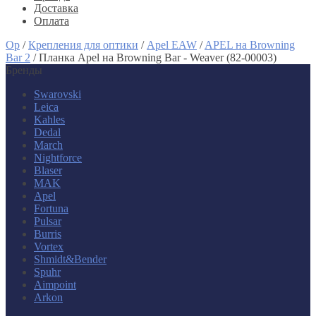
Доставка
Оплата
Op
/
Крепления для оптики
/
Apel EAW
/
APEL на Browning
Bar 2
/
Планка Apel на Browning Bar - Weaver (82-00003)
Бренды
Swarovski
Leica
Kahles
Dedal
March
Nightforce
Blaser
MAK
Apel
Fortuna
Pulsar
Burris
Vortex
Shmidt&Bender
Spuhr
Aimpoint
Arkon