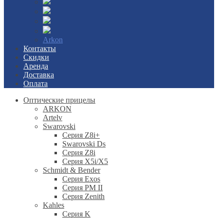
Arkon
Контакты
Скидки
Аренда
Доставка
Оплата
Оптические прицелы
ARKON
Artelv
Swarovski
Серия Z8i+
Swarovski Ds
Серия Z8i
Серия X5i/X5
Schmidt & Bender
Серия Exos
Серия PM II
Cерия Zenith
Kahles
Серия K