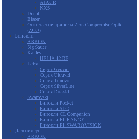
ATACR
NXS
Dedal
Blaser
Оптические прицелы Zero Compromise Optic
(ZCO)
Бинокли
ARKON
Sig Sauer
Kahles
HELIA 42 RF
Leica
Серия Geovid
Серия Ultravid
Серия Trinovid
Серия SilverLine
Серия Duovid
Swarovski
Бинокли Pocket
Бинокли SLC
Бинокли CL Companion
Бинокли EL RANGE
Бинокли EL SWAROVISION
Дальномеры
ARKON