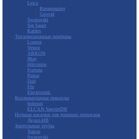
Leica
Rangemaster
Geovid
Swarovski
Sig Sauer
Kahles
Тепловизионные приборы
Longot
Venox
ARKON
IRay
Hikvision
Fortuna
Pulsar
Dali
Flir
Electrooptic
Коллиматорные прицелы
holosun
ELCAN SpecterDR
Ночные насадки для дневных прицелов
Дедал-НВ
Зрительные трубы
Yukon
Swarovski