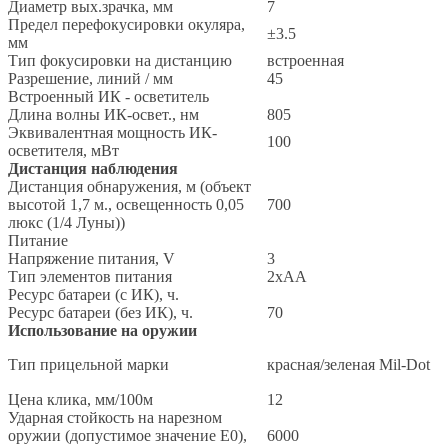
Диаметр вых.зрачка, мм
7
Предел перефокусировки окуляра,
±3.5
мм
Тип фокусировки на дистанцию
встроенная
Разрешение, линий / мм
45
Встроенный ИК - осветитель
Длина волны ИК-освет., нм
805
Эквивалентная мощность ИК-
100
осветителя, мВт
Дистанция наблюдения
Дистанция обнаружения, м (объект
высотой 1,7 м., освещенность 0,05
700
люкс (1/4 Луны))
Питание
Напряжение питания, V
3
Тип элементов питания
2xAA
Ресурс батареи (с ИК), ч.
Ресурс батареи (без ИК), ч.
70
Использование на оружии
Тип прицельной марки
красная/зеленая Mil-Dot
Цена клика, мм/100м
12
Ударная стойкость на нарезном
оружии (допустимое значение E0),
6000