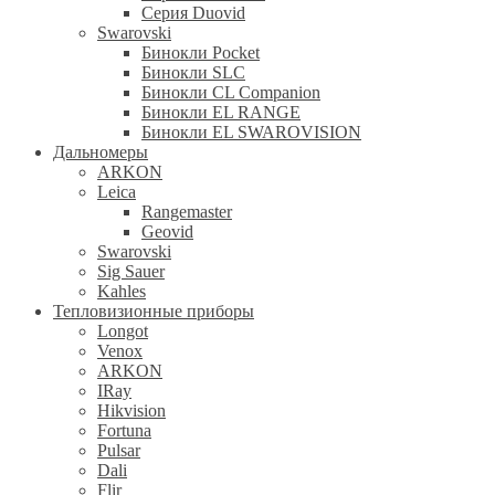
Серия Duovid
Swarovski
Бинокли Pocket
Бинокли SLC
Бинокли CL Companion
Бинокли EL RANGE
Бинокли EL SWAROVISION
Дальномеры
ARKON
Leica
Rangemaster
Geovid
Swarovski
Sig Sauer
Kahles
Тепловизионные приборы
Longot
Venox
ARKON
IRay
Hikvision
Fortuna
Pulsar
Dali
Flir