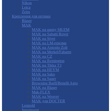
Nikon
Leica
Zeiss
Крепления для оптики
Blaser
MAK
MAK на шину SR/ZM
MAK на Sabatti Rover
MAK на Styer
MAK на LM-призма
MAK на Antonio Zoli
MAK на Merkel/Fabarm
MAK на CZ
MAK на Remington
MAK на Tikka T3
MAK на HEYM
MAK на Sako
MAK на Sauer
Browning BarII/Benelli Agro
MAK на Blaser
Mak-FLEX
MAK на Weaver
MAK для DOCTER
Leupold
Innomount