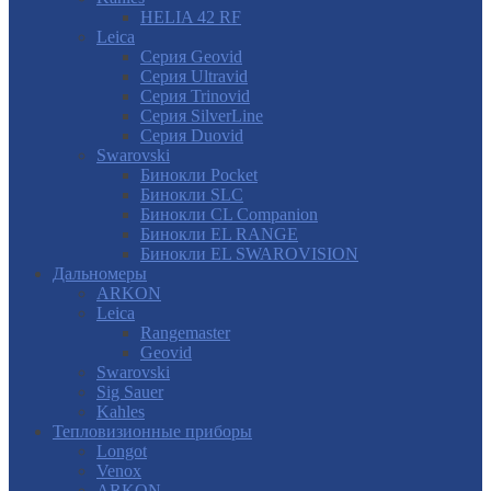
HELIA 42 RF
Leica
Серия Geovid
Серия Ultravid
Серия Trinovid
Серия SilverLine
Серия Duovid
Swarovski
Бинокли Pocket
Бинокли SLC
Бинокли CL Companion
Бинокли EL RANGE
Бинокли EL SWAROVISION
Дальномеры
ARKON
Leica
Rangemaster
Geovid
Swarovski
Sig Sauer
Kahles
Тепловизионные приборы
Longot
Venox
ARKON