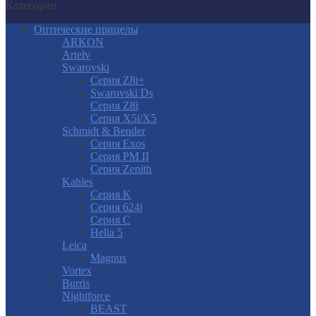
Категории
Оптические прицелы
ARKON
Artelv
Swarovski
Серия Z8i+
Swarovski Ds
Серия Z8i
Серия X5i/X5
Schmidt & Bender
Серия Exos
Серия PM II
Cерия Zenith
Kahles
Серия K
Серия 624i
Серия С
Helia 5
Leica
Magnus
Vortex
Burris
Nightforce
BEAST