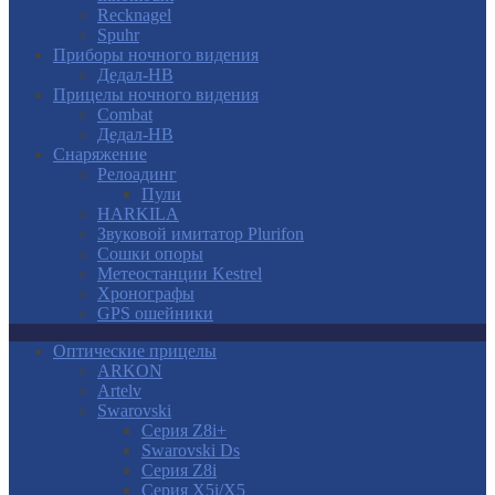
Recknagel
Spuhr
Приборы ночного видения
Дедал-НВ
Прицелы ночного видения
Combat
Дедал-НВ
Снаряжение
Релоадинг
Пули
HARKILA
Звуковой имитатор Plurifon
Сошки опоры
Метеостанции Kestrel
Хронографы
GPS ошейники
Оптические прицелы
ARKON
Artelv
Swarovski
Серия Z8i+
Swarovski Ds
Серия Z8i
Серия X5i/X5