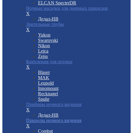
ELCAN SpecterDR
Ночные насадки для дневных прицелов
X
Дедал-НВ
Зрительные трубы
X
Yukon
Swarovski
Nikon
Leica
Zeiss
Крепления для оптики
X
Blaser
MAK
Leupold
Innomount
Recknagel
Spuhr
Приборы ночного видения
X
Дедал-НВ
Прицелы ночного видения
X
Combat