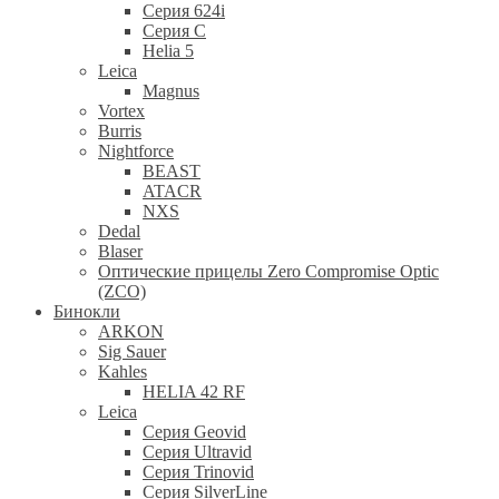
Серия 624i
Серия С
Helia 5
Leica
Magnus
Vortex
Burris
Nightforce
BEAST
ATACR
NXS
Dedal
Blaser
Оптические прицелы Zero Compromise Optic
(ZCO)
Бинокли
ARKON
Sig Sauer
Kahles
HELIA 42 RF
Leica
Серия Geovid
Серия Ultravid
Серия Trinovid
Серия SilverLine