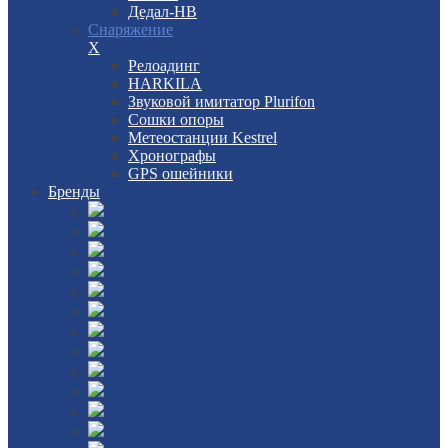
Дедал-НВ
Снаряжение
X
Релоадинг
HARKILA
Звуковой имитатор Plurifon
Сошки опоры
Метеостанции Kestrel
Хронографы
GPS ошейники
Бренды