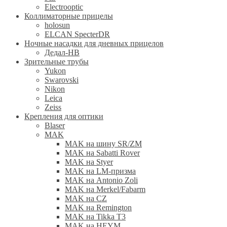
Electrooptic
Коллиматорные прицелы
holosun
ELCAN SpecterDR
Ночные насадки для дневных прицелов
Дедал-НВ
Зрительные трубы
Yukon
Swarovski
Nikon
Leica
Zeiss
Крепления для оптики
Blaser
MAK
MAK на шину SR/ZM
MAK на Sabatti Rover
MAK на Styer
MAK на LM-призма
MAK на Antonio Zoli
MAK на Merkel/Fabarm
MAK на CZ
MAK на Remington
MAK на Tikka T3
MAK на HEYM