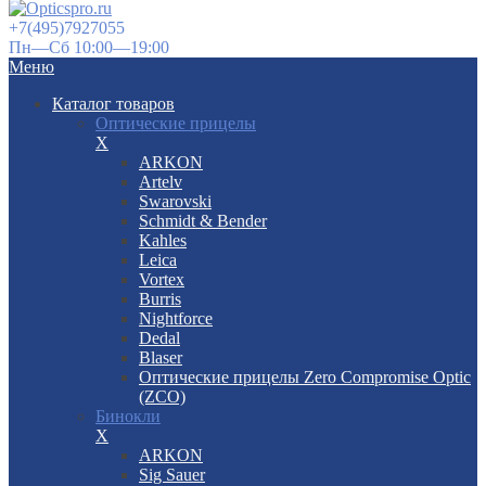
+7(495)7927055
Пн—Сб 10:00—19:00
Меню
Каталог товаров
Оптические прицелы
X
ARKON
Artelv
Swarovski
Schmidt & Bender
Kahles
Leica
Vortex
Burris
Nightforce
Dedal
Blaser
Оптические прицелы Zero Compromise Optic
(ZCO)
Бинокли
X
ARKON
Sig Sauer