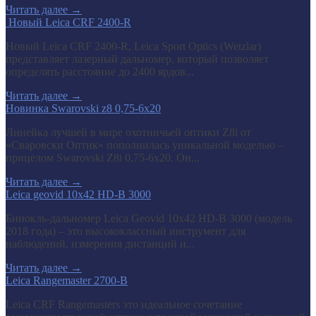
Читать далее
→
​ Новый Leica CRF 2400-R
Новый Leica CRF 2400-R, Leica Sport Optics (Wetzlar)
представляет лазерный дальномер, который позволяет
определять расстояние до 2400 ярдов...
Читать далее
→
Новинка Swarovski z8 0,75-6x20
Линейка лучшей в мире охотничьей оптики Z8i от
«Сваровски Оптик» пополнилась уникальной моделью –
прицелом Swarovski Z8i 0,75-6x20. Он...
Читать далее
→
Leica geovid 10x42 HD-B 3000
Бинокль-дальномер Leica Geovid 10x42 HD-В 3000 (модель
2018 года) – это высококлассный инструмент для
наблюдений, измерения дистанций и...
Читать далее
→
Leica Rangemaster 2700-B
Leica CRF Rangemasters это идеальное сочетание