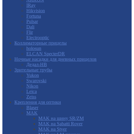
IRay
Hikvision
Fortuna
Pulsar
Dali
Flir
Electrooptic
Коллиматорные прицелы
holosun
ELCAN SpecterDR
Ночные насадки для дневных прицелов
Дедал-НВ
Зрительные трубы
Yukon
Swarovski
Nikon
Leica
Zeiss
Крепления для оптики
Blaser
MAK
MAK на шину SR/ZM
MAK на Sabatti Rover
MAK на Styer