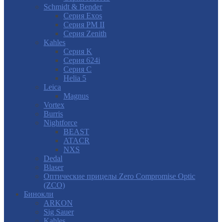
Schmidt & Bender
Серия Exos
Серия PM II
Cерия Zenith
Kahles
Серия K
Серия 624i
Серия С
Helia 5
Leica
Magnus
Vortex
Burris
Nightforce
BEAST
ATACR
NXS
Dedal
Blaser
Оптические прицелы Zero Compromise Optic
(ZCO)
Бинокли
ARKON
Sig Sauer
Kahles