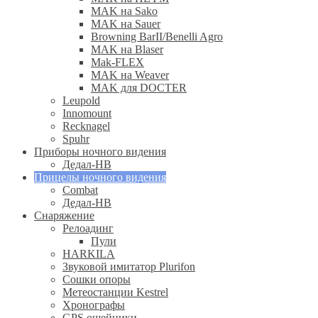
MAK на Sako
MAK на Sauer
Browning BarII/Benelli Agro
MAK на Blaser
Mak-FLEX
MAK на Weaver
MAK для DOCTER
Leupold
Innomount
Recknagel
Spuhr
Приборы ночного видения
Дедал-НВ
Прицелы ночного видения
Combat
Дедал-НВ
Снаряжение
Релоадинг
Пули
HARKILA
Звуковой имитатор Plurifon
Сошки опоры
Метеостанции Kestrel
Хронографы
GPS ошейники