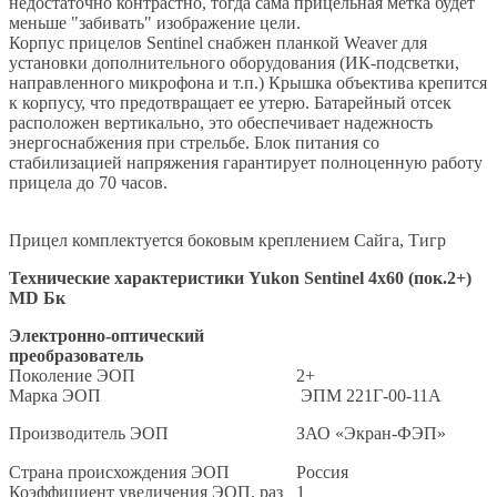
недостаточно контрастно, тогда сама прицельная метка будет
меньше "забивать" изображение цели.
Корпус прицелов Sentinel снабжен планкой Weaver для
установки дополнительного оборудования (ИК-подсветки,
направленного микрофона и т.п.) Крышка объектива крепится
к корпусу, что предотвращает ее утерю. Батарейный отсек
расположен вертикально, это обеспечивает надежность
энергоснабжения при стрельбе. Блок питания со
стабилизацией напряжения гарантирует полноценную работу
прицела до 70 часов.
Прицел комплектуется боковым креплением Сайга, Тигр
Технические характеристики
Yukon Sentinel 4x60 (пок.2+)
MD Бк
Электронно-оптический
преобразователь
Поколение ЭОП
2+
Марка ЭОП
ЭПM 221Г-00-11А
Производитель ЭОП
ЗАО «Экран-ФЭП»
Страна происхождения ЭОП
Россия
Коэффициент увеличения ЭОП, раз
1