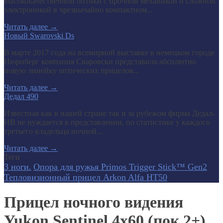
высококачественной оптики с прочной механикой и сложной
электроникой в чрезвычайно компактном...
Читать далее
→
Новый Swarovski Ds
В марте 2017 года на всемирной выставке в немецком городе
Нюрнберг компания Сваровски представила абсолютно
новую линейку оптических прицелов...
Читать далее
→
Дедал 490
Известная как в нашей стране так и за рубежом фирма Дедал-
НВ не нуждается в представлении, по статистике у каждого
третьего владельца ночной...
Читать далее
→
Теги
3 ноги.
Опора для ружья Primos Trigger Stick™ Gen2
Тепловизионный прицел Arkon Alfa HT50
Прицел ночного видения
Yukon Sentinel 4x60 (пок.2+)