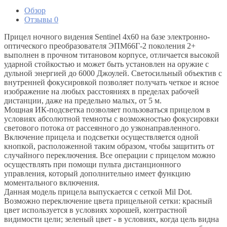
Обзор
Отзывы
0
Прицел ночного видения Sentinel 4х60 на базе электронно-
оптического преобразователя ЭПМ66Г-2 поколения 2+
выполнен в прочном титановом корпусе, отличается высокой
ударной стойкостью и может быть установлен на оружие с
дульной энергией до 6000 Джоулей. Светосильный объектив с
внутренней фокусировкой позволяет получать четкое и ясное
изображение на любых расстояниях в пределах рабочей
дистанции, даже на предельно малых, от 5 м.
Мощная ИК-подсветка позволяет пользоваться прицелом в
условиях абсолютной темноты с возможностью фокусировки
светового потока от рассеянного до узконаправленного.
Включение прицела и подсветки осуществляется одной
кнопкой, расположенной таким образом, чтобы защитить от
случайного переключения. Все операции с прицелом можно
осуществлять при помощи пульта дистанционного
управления, который дополнительно имеет функцию
моментального включения.
Данная модель прицела выпускается с сеткой Mil Dot.
Возможно переключение цвета прицельной сетки: красный
цвет используется в условиях хорошей, контрастной
видимости цели; зеленый цвет - в условиях, когда цель видна