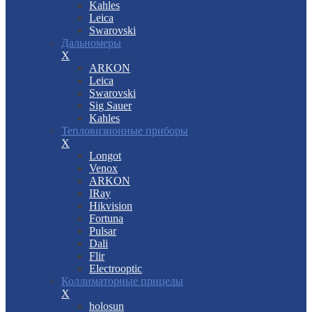
Kahles
Leica
Swarovski
Дальномеры
X
ARKON
Leica
Swarovski
Sig Sauer
Kahles
Тепловизионные приборы
X
Longot
Venox
ARKON
IRay
Hikvision
Fortuna
Pulsar
Dali
Flir
Electrooptic
Коллиматорные прицелы
X
holosun