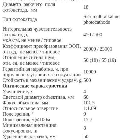
Диаметр рабочего поля
18
фотокатода, мм
S25 multi-alkaline
Тип фотокатода
photocathode
Интергальная чувствительность
фотокатода,
450 / 500
мкА/лм, не менее / типовое
Коэффициент преобразования ЭОП,
20000 / 23000
отн.ед, не менее / типовое
Отношение сигнал-шум,
50 (18) / 55 (19)
отн. ед, не менее / типовое
Гарантийная наработка, ч, при
10000
нормальных условиях эксплуатации
Стойкость к механическим ударам, g
500
Оптические характеристики
Увеличение, x
4
Световой диаметр объектива, мм
60
Фокус объектива, мм
101.5
Относительное отверстие
1:1.69
Поле зрения, °
9
Поле зрения, м@100м
15,7
Минимальная дистанция
8
фокусировки, m
Удаление вых.зрачка, мм
50