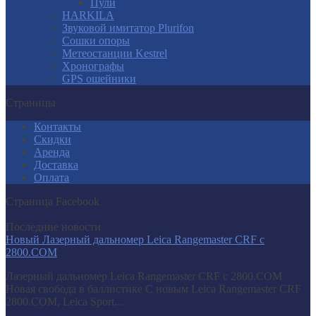
Пули
HARKILA
Звуковой имитатор Plurifon
Сошки опоры
Метеостанции Kestrel
Хронографы
GPS ошейники
Страницы
Контакты
Скидки
Аренда
Доставка
Оплата
Страница Facebook
Последние новости
Новый Лазерный дальномер Leica Rangemaster CRF с
2800.COM
Лазерный дальномер Leica Rangemaster CRF с 2800.COM
Новая свобода в баллистике С новым Leica Rangemaster CRF
2800.COM, Leica Sport...