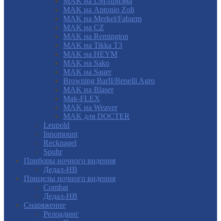
MAK на LM-призма
MAK на Antonio Zoli
MAK на Merkel/Fabarm
MAK на CZ
MAK на Remington
MAK на Tikka T3
MAK на HEYM
MAK на Sako
MAK на Sauer
Browning BarII/Benelli Agro
MAK на Blaser
Mak-FLEX
MAK на Weaver
MAK для DOCTER
Leupold
Innomount
Recknagel
Spuhr
Приборы ночного видения
Дедал-НВ
Прицелы ночного видения
Combat
Дедал-НВ
Снаряжение
Релоадинг