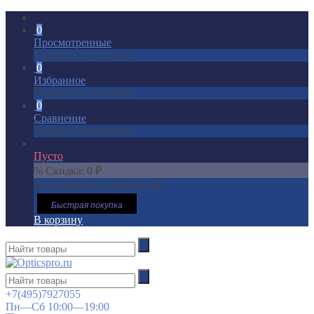
0
Просмотренные
Товары отсутствуют
0
Избранное
Товары отсутствуют
0
Сравнение
Товары отсутствуют
Пусто
% Скидка:
0
₽
ИТОГОВАЯ СУММА:
0
₽
Быстрая покупка
В корзину
+7(495)7927055
Пн—Сб 10:00—19:00