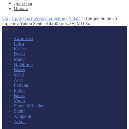
Доставка
Оплата
Op
/
Прицелы ночного видения
/
Yukon
/
Прицел ночного
видения Yukon Sentinel 4x60 (пок.2+) MD Бк
Бренды
Swarovski
Leica
Kahles
Dedal
March
Nightforce
Blaser
MAK
Apel
Fortuna
Pulsar
Burris
Vortex
Shmidt&Bender
Spuhr
Aimpoint
Arkon